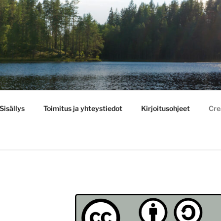
BULLETIN
Sisällys
Toimitus ja yhteystiedot
Kirjoitusohjeet
Cre