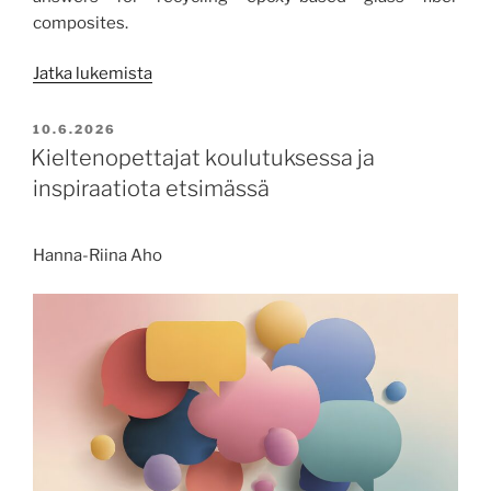
composites.
”Beyond
Jatka lukemista
Waste:
Giving
JULKAISTU
10.6.2026
Composites
Kieltenopettajat koulutuksessa ja
a
inspiraatiota etsimässä
Second
Life”
Hanna-Riina Aho