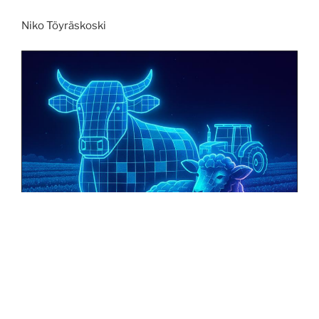
uusiokäyttöä”
Niko Töyräskoski