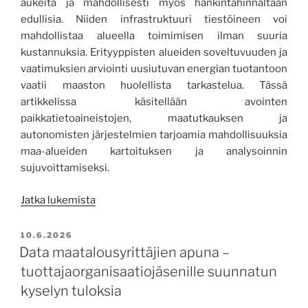
aukeita ja mahdollisesti myös hankintahinnaltaan
edullisia. Niiden infrastruktuuri tiestöineen voi
mahdollistaa alueella toimimisen ilman suuria
kustannuksia. Erityyppisten alueiden soveltuvuuden ja
vaatimuksien arviointi uusiutuvan energian tuotantoon
vaatii maaston huolellista tarkastelua. Tässä
artikkelissa käsitellään avointen
paikkatietoaineistojen, maatutkauksen ja
autonomisten järjestelmien tarjoamia mahdollisuuksia
maa-alueiden kartoituksen ja analysoinnin
sujuvoittamiseksi.
”Älykäs
Jatka lukemista
kartoitus
tukee
JULKAISTU
10.6.2026
käytöstä
Data maatalousyrittäjien apuna –
poistuvien
tuottajaorganisaatiojäsenille suunnatun
maa-
kyselyn tuloksia
alueiden