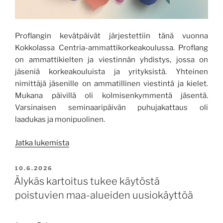
Proflangin kevätpäivät järjestettiin tänä vuonna
Kokkolassa Centria-ammattikorkeakoulussa. Proflang
on ammattikielten ja viestinnän yhdistys, jossa on
jäseniä korkeakouluista ja yrityksistä. Yhteinen
nimittäjä jäsenille on ammatillinen viestintä ja kielet.
Mukana päivillä oli kolmisenkymmentä jäsentä.
Varsinaisen seminaaripäivän puhujakattaus oli
laadukas ja monipuolinen.
”Kieltenopettajat
Jatka lukemista
koulutuksessa
ja
JULKAISTU
10.6.2026
inspiraatiota
Älykäs kartoitus tukee käytöstä
etsimässä”
poistuvien maa-alueiden uusiokäyttöä