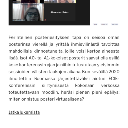
Perinteinen posteriesityksen tapa on seisoa oman
posterinsa vierellä ja yrittää ihmisvilinästä tavoittaa
mahdollisia kiinnostuneita, joille voisi kertoa aiheesta
lisää. Isot A0- tai A1-kokoiset posterit saavat olla esillä
koko konferenssin ajan ja niihin tutustutaan yleisimmin
sessioiden välisten taukojen aikana. Kun keväällä 2020
ilmoitettiin Roomassa järjestettäväksi aiotun ECIE-
konferenssin siirtymisestä kokonaan verkossa
toteutettavaan moodiin, heräsi pienen pieni epäilys:
miten onnistuu posteri virtuaalisena?
”Monimuotoinen
Jatka lukemista
yrittäjyyskasvatus
esillä