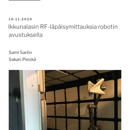
tarjoaa
räätälöityjä
koulutuksia
JULKAISTU
10.11.2020
yrityksille”
Ikkunalasin RF-läpäisymittauksia robotin
avustuksella
Sami Sarlin
Sakari Pieskä