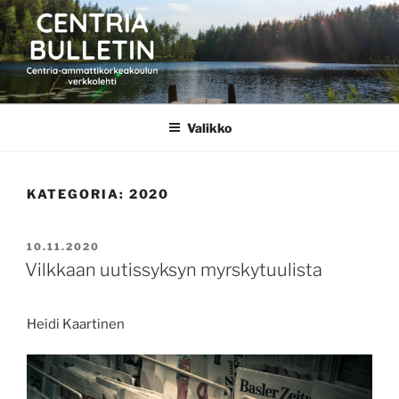
Siirry
sisältöön
CENTRIA BULLETIN
Valikko
KATEGORIA:
2020
JULKAISTU
10.11.2020
Vilkkaan uutissyksyn myrskytuulista
Heidi Kaartinen