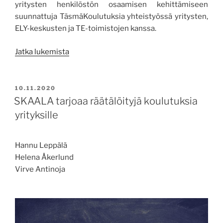
yritysten henkilöstön osaamisen kehittämiseen
suunnattuja TäsmäKoulutuksia yhteistyössä yritysten,
ELY-keskusten ja TE-toimistojen kanssa.
”TäsmäKoulutuksella
Jatka lukemista
osaamista
yrityksiin”
JULKAISTU
10.11.2020
SKAALA tarjoaa räätälöityjä koulutuksia
yrityksille
Hannu Leppälä
Helena Åkerlund
Virve Antinoja