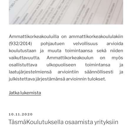
Ammattikorkeakouluilla on ammattikorkeakoululakiin
(932/2014) pohjautuen velvollisuus arvioida
koulutustaan ja muuta toimintaansa sekä niiden
vaikuttavuutta. Ammattikorkeakoulun on myös
osallistuttava ulkopuoliseen toimintansa ja
laatujärjestelmiensä arviointiin säännöllisesti ja
julkistettava järjestämänsä arvioinnin tulokset.
”Itsearvioinnista
Jatka lukemista
eväitä
ammattikorkeakoulun
toiminnalle”
JULKAISTU
10.11.2020
TäsmäKoulutuksella osaamista yrityksiin