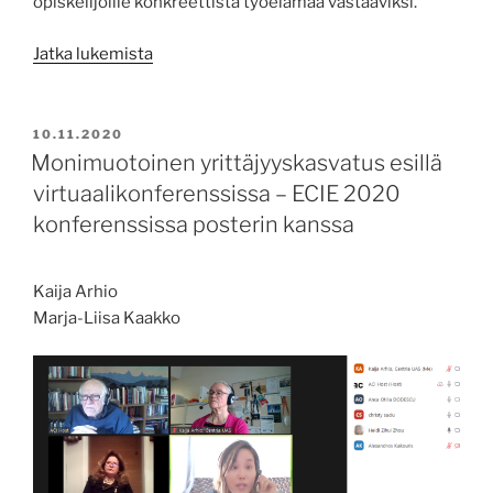
opiskelijoille konkreettista työelämää vastaaviksi.
”Opiskelijat
Jatka lukemista
oppivat
käytännön
työelämää
JULKAISTU
10.11.2020
monialaisissa
Monimuotoinen yrittäjyyskasvatus esillä
projektitöissä”
virtuaalikonferenssissa – ECIE 2020
konferenssissa posterin kanssa
Kaija Arhio
Marja-Liisa Kaakko