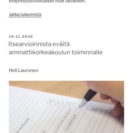
etäyhteyssovellukset ovat laulaneet.
”Vilkkaan
Jatka lukemista
uutissyksyn
myrskytuulista”
JULKAISTU
10.11.2020
Itsearvioinnista eväitä
ammattikorkeakoulun toiminnalle
Heli Lauronen