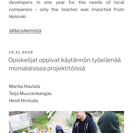
developers in one year for the needs of local
companies – only the teacher was imported from
Helsinki.
”Rocky
Jatka lukemista
Road
to
Software
JULKAISTU
10.11.2020
Engineering”
Opiskelijat oppivat käytännön työelämää
monialaisissa projektitöissä
Marika Hautala
Teija Muuraiskangas
Heidi Hintsala