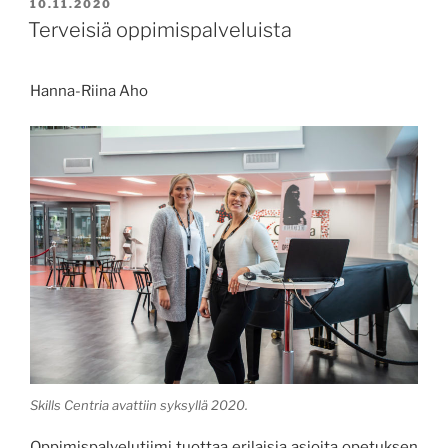
JULKAISTU
10.11.2020
Terveisiä oppimispalveluista
Hanna-Riina Aho
Skills Centria avattiin syksyllä 2020.
Oppimispalvelutiimi tuottaa erilaisia asioita opetuksen