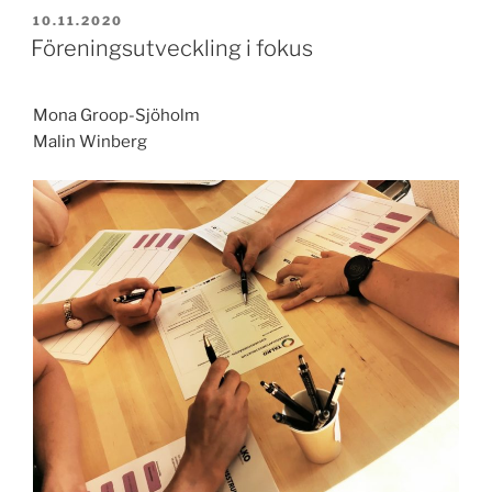
virtuaalikonferenssissa
JULKAISTU
10.11.2020
–
Föreningsutveckling i fokus
ECIE
2020
Mona Groop-Sjöholm
konferenssissa
Malin Winberg
posterin
kanssa”