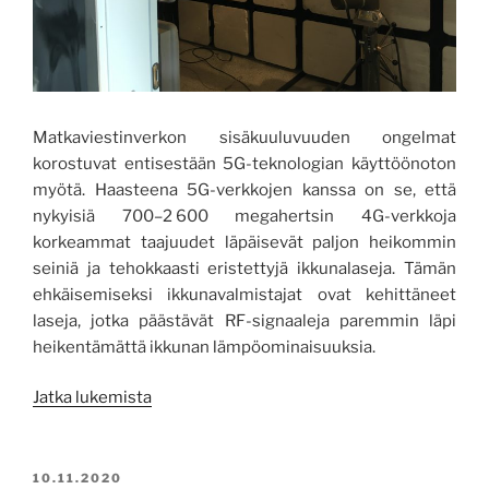
Matkaviestinverkon sisäkuuluvuuden ongelmat
korostuvat entisestään 5G-teknologian käyttöönoton
myötä. Haasteena 5G-verkkojen kanssa on se, että
nykyisiä 700–2 600 megahertsin 4G-verkkoja
korkeammat taajuudet läpäisevät paljon heikommin
seiniä ja tehokkaasti eristettyjä ikkunalaseja. Tämän
ehkäisemiseksi ikkunavalmistajat ovat kehittäneet
laseja, jotka päästävät RF-signaaleja paremmin läpi
heikentämättä ikkunan lämpöominaisuuksia.
”Ikkunalasin
Jatka lukemista
RF-
läpäisymittauksia
robotin
JULKAISTU
10.11.2020