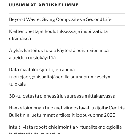
UUSIMMAT ARTIKKELIMME
Beyond Waste: Giving Composites a Second Life
Kieltenopettajat koulutuksessa ja inspiraatiota
etsimässä
Älykäs kartoitus tukee käytöstä poistuvien maa-
alueiden uusiokäyttöä
Data maatalousyrittäjien apuna –
tuottajaorganisaatiojäsenille suunnatun kyselyn
tuloksia
3D-tulostusta pienessä ja suuressa mittakaavassa
Hanketoiminnan tulokset kiinnostavat lukijoita: Centria
Bulletinin luetuimmat artikkelit loppuvuonna 2025
Intuitiivista robottiohjelmointia virtuaaliteknologioilla