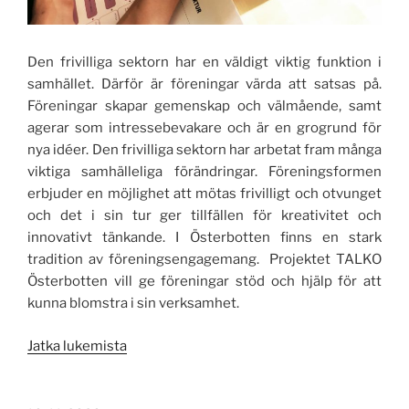
Den frivilliga sektorn har en väldigt viktig funktion i
samhället. Därför är föreningar värda att satsas på.
Föreningar skapar gemenskap och välmående, samt
agerar som intressebevakare och är en grogrund för
nya idéer. Den frivilliga sektorn har arbetat fram många
viktiga samhälleliga förändringar. Föreningsformen
erbjuder en möjlighet att mötas frivilligt och otvunget
och det i sin tur ger tillfällen för kreativitet och
innovativt tänkande. I Österbotten finns en stark
tradition av föreningsengagemang. Projektet TALKO
Österbotten vill ge föreningar stöd och hjälp för att
kunna blomstra i sin verksamhet.
”Föreningsutveckling
Jatka lukemista
i
fokus”