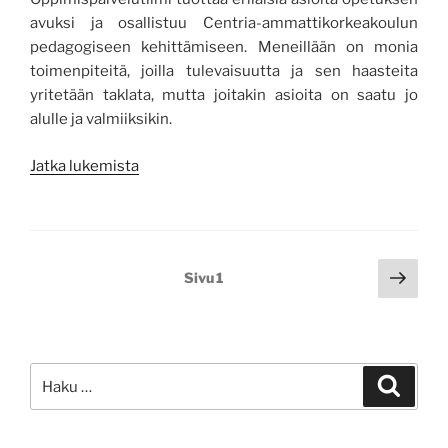
avuksi ja osallistuu Centria-ammattikorkeakoulun
pedagogiseen kehittämiseen. Meneillään on monia
toimenpiteitä, joilla tulevaisuutta ja sen haasteita
yritetään taklata, mutta joitakin asioita on saatu jo
alulle ja valmiiksikin.
”Terveisiä
Jatka lukemista
oppimispalveluista”
Artikkelien
Seur
Sivu
1
sivu
sivutus
Etsi:
Haku