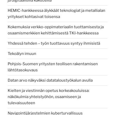
ja digitaalisilla kaksosilla
HEMIC-hankkeessa älykkäät teknologiat ja metallialan
yritykset kohtasivat toisensa
Kokemuksia verkko-oppimateriaalin tuottamisesta ja
osaamismerkkien kehittämisestä TKI-hankkeessa
Yhdessä tehden – työn tuottavuus syntyy ihmisistä
Tekoälyn imuun
Pohjois-Suomen yritysten teollisen rakentamisen
lähtötasokuvaus
Datan arvo näkyväksi datataloustyökalun avulla
Kielten ja viestinnän opetus korkeakouluissa:
näkökulmia yhteistyöhön, osaamiseen ja
tulevaisuuteen
Navigointijärjestelmien kyberturvallisuus