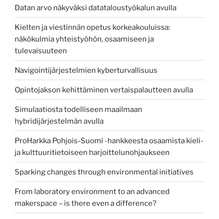
Datan arvo näkyväksi datataloustyökalun avulla
Kielten ja viestinnän opetus korkeakouluissa:
näkökulmia yhteistyöhön, osaamiseen ja
tulevaisuuteen
Navigointijärjestelmien kyberturvallisuus
Opintojakson kehittäminen vertaispalautteen avulla
Simulaatiosta todelliseen maailmaan
hybridijärjestelmän avulla
ProHarkka Pohjois-Suomi -hankkeesta osaamista kieli-
ja kulttuuritietoiseen harjoittelunohjaukseen
Sparking changes through environmental initiatives
From laboratory environment to an advanced
makerspace – is there even a difference?