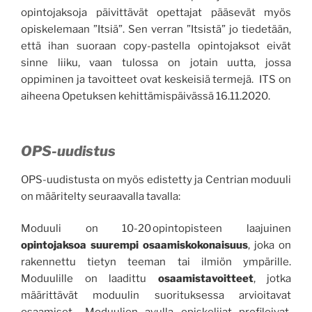
opintojaksoja päivittävät opettajat pääsevät myös
opiskelemaan ”Itsiä”. Sen verran ”Itsistä” jo tiedetään,
että ihan suoraan copy-pastella opintojaksot eivät
sinne liiku, vaan tulossa on jotain uutta, jossa
oppiminen ja tavoitteet ovat keskeisiä termejä. ITS on
aiheena Opetuksen kehittämispäivässä 16.11.2020.
OPS-uudistus
OPS-uudistusta on myös edistetty ja Centrian moduuli
on määritelty seuraavalla tavalla:
Moduuli on 10-20 opintopisteen laajuinen
opintojaksoa suurempi osaamiskokonaisuus
, joka on
rakennettu tietyn teeman tai ilmiön ympärille.
Moduulille on laadittu
osaamistavoitteet
, jotka
määrittävät moduulin suorituksessa arvioitavat