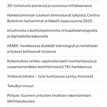
3D-tulostusta pienessä ja suuressa mittakaavassa
Hanketoiminnan tulokset kiinnostavat lukijoita: Centria
Bulletinin luetuimmat artikkelit loppuvuonna 2025
Intuitiivista robottiohjelmointia virtuaaliteknologioilla
ja digitaalisilla kaksosilla
HEMIC-hankkeessa älykkäät teknologiat ja metallialan
yritykset kohtasivat toisensa
Kokemuksia verkko-oppimateriaalin tuottamisesta ja
osaamismerkkien kehittämisestä TKI-hankkeessa
Yhdessä tehden – työn tuottavuus syntyy ihmisistä
Tekoälyn imuun
Pohjois-Suomen yritysten teollisen rakentamisen
lähtötasokuvaus