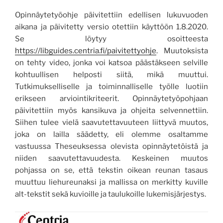
Opinnäytetyöohje päivitettiin edellisen lukuvuoden
aikana ja päivitetty versio otettiin käyttöön 1.8.2020.
Se löytyy osoitteesta
https://libguides.centria.fi/paivitettyohje
. Muutoksista
on tehty video, jonka voi katsoa päästäkseen selville
kohtuullisen helposti siitä, mikä muuttui.
Tutkimukselliselle ja toiminnalliselle työlle luotiin
erikseen arviointikriteerit. Opinnäytetyöpohjaan
päivitettiin myös kansikuva ja ohjeita selvennettiin.
Siihen tulee vielä saavutettavuuteen liittyvä muutos,
joka on lailla säädetty, eli olemme osaltamme
vastuussa Theseuksessa olevista opinnäytetöistä ja
niiden saavutettavuudesta. Keskeinen muutos
pohjassa on se, että tekstin oikean reunan tasaus
muuttuu liehureunaksi ja mallissa on merkitty kuville
alt-tekstit sekä kuvioille ja taulukoille lukemisjärjestys.