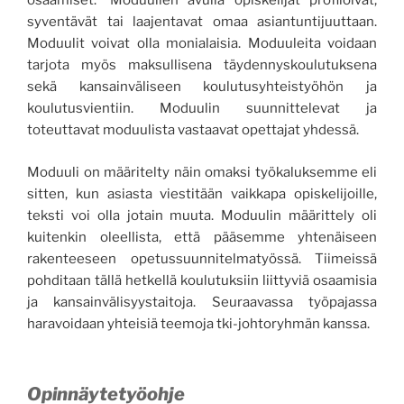
osaamiset. Moduulien avulla opiskelijat profiloivat,
syventävät tai laajentavat omaa asiantuntijuuttaan.
Moduulit voivat olla monialaisia. Moduuleita voidaan
tarjota myös maksullisena täydennyskoulutuksena
sekä kansainväliseen koulutusyhteistyöhön ja
koulutusvientiin. Moduulin suunnittelevat ja
toteuttavat moduulista vastaavat opettajat yhdessä.
Moduuli on määritelty näin omaksi työkaluksemme eli
sitten, kun asiasta viestitään vaikkapa opiskelijoille,
teksti voi olla jotain muuta. Moduulin määrittely oli
kuitenkin oleellista, että pääsemme yhtenäiseen
rakenteeseen opetussuunnitelmatyössä. Tiimeissä
pohditaan tällä hetkellä koulutuksiin liittyviä osaamisia
ja kansainvälisyystaitoja. Seuraavassa työpajassa
haravoidaan yhteisiä teemoja tki-johtoryhmän kanssa.
Opinnäytetyöohje