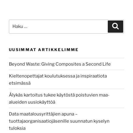
Etsi:
Haku
UUSIMMAT ARTIKKELIMME
Beyond Waste: Giving Composites a Second Life
Kieltenopettajat koulutuksessa ja inspiraatiota
etsimässä
Älykäs kartoitus tukee käytöstä poistuvien maa-
alueiden uusiokäyttöä
Data maatalousyrittäjien apuna –
tuottajaorganisaatiojäsenille suunnatun kyselyn
tuloksia