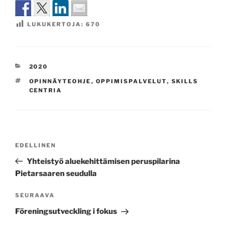
LUKUKERTOJA:
670
KATEGORIAT
2020
AVAINSANAT
OPINNÄYTEOHJE
,
OPPIMISPALVELUT
,
SKILLS
CENTRIA
Artikkelien
Edellinen
EDELLINEN
selaus
artikkeli
Yhteistyö aluekehittämisen peruspilarina
Pietarsaaren seudulla
Seuraava
SEURAAVA
artikkeli
Föreningsutveckling i fokus