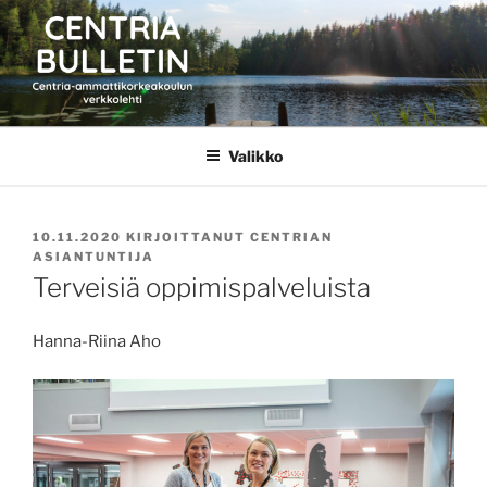
Siirry
sisältöön
CENTRIA BULLETIN
Valikko
JULKAISTU
10.11.2020
KIRJOITTANUT
CENTRIAN
ASIANTUNTIJA
Terveisiä oppimispalveluista
Hanna-Riina Aho