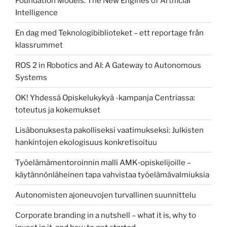
Foundation Models: The New Engines of Artificial
Intelligence
En dag med Teknologibiblioteket – ett reportage från
klassrummet
ROS 2 in Robotics and AI: A Gateway to Autonomous
Systems
OK! Yhdessä Opiskelukykyä -kampanja Centriassa:
toteutus ja kokemukset
Lisäbonuksesta pakolliseksi vaatimukseksi: Julkisten
hankintojen ekologisuus konkretisoituu
Työelämämentoroinnin malli AMK‑opiskelijoille –
käytännönläheinen tapa vahvistaa työelämävalmiuksia
Autonomisten ajoneuvojen turvallinen suunnittelu
Corporate branding in a nutshell – what it is, why to