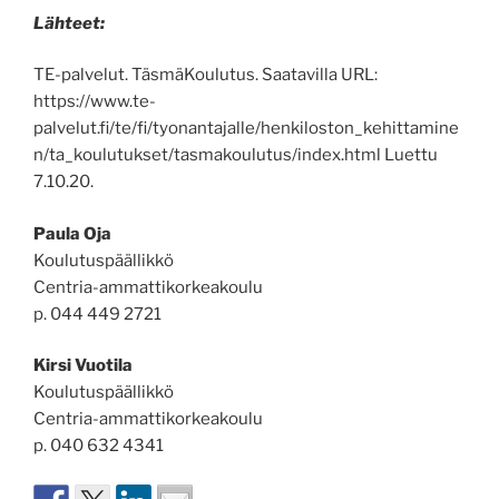
Lähteet:
TE-palvelut. TäsmäKoulutus. Saatavilla URL:
https://www.te-
palvelut.fi/te/fi/tyonantajalle/henkiloston_kehittamine
n/ta_koulutukset/tasmakoulutus/index.html Luettu
7.10.20.
Paula Oja
Koulutuspäällikkö
Centria-ammattikorkeakoulu
p. 044 449 2721
Kirsi Vuotila
Koulutuspäällikkö
Centria-ammattikorkeakoulu
p. 040 632 4341