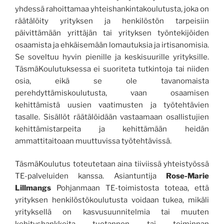
yhdessä rahoittamaa yhteishankintakoulutusta, joka on
räätälöity yrityksen ja henkilöstön tarpeisiin
päivittämään yrittäjän tai yrityksen työntekijöiden
osaamista ja ehkäisemään lomautuksia ja irtisanomisia.
Se soveltuu hyvin pienille ja keskisuurille yrityksille.
TäsmäKoulutuksessa ei suoriteta tutkintoja tai niiden
osia, eikä se ole tavanomaista
perehdyttämiskoulutusta, vaan osaamisen
kehittämistä uusien vaatimusten ja työtehtävien
tasalle. Sisällöt räätälöidään vastaamaan osallistujien
kehittämistarpeita ja kehittämään heidän
ammattitaitoaan muuttuvissa työtehtävissä.
TäsmäKoulutus toteutetaan aina tiiviissä yhteistyössä
TE-palveluiden kanssa. Asiantuntija
Rose-Marie
Lillmangs
Pohjanmaan TE-toimistosta toteaa, että
yrityksen henkilöstökoulutusta voidaan tukea, mikäli
yrityksellä on kasvusuunnitelmia tai muuten