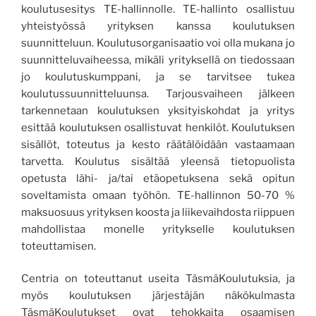
koulutusesitys TE-hallinnolle. TE-hallinto osallistuu
yhteistyössä yrityksen kanssa koulutuksen
suunnitteluun. Koulutusorganisaatio voi olla mukana jo
suunnitteluvaiheessa, mikäli yrityksellä on tiedossaan
jo koulutuskumppani, ja se tarvitsee tukea
koulutussuunnitteluunsa. Tarjousvaiheen jälkeen
tarkennetaan koulutuksen yksityiskohdat ja yritys
esittää koulutuksen osallistuvat henkilöt. Koulutuksen
sisällöt, toteutus ja kesto räätälöidään vastaamaan
tarvetta. Koulutus sisältää yleensä tietopuolista
opetusta lähi- ja/tai etäopetuksena sekä opitun
soveltamista omaan työhön. TE-hallinnon 50-70 %
maksuosuus yrityksen koosta ja liikevaihdosta riippuen
mahdollistaa monelle yritykselle koulutuksen
toteuttamisen.
Centria on toteuttanut useita TäsmäKoulutuksia, ja
myös koulutuksen järjestäjän näkökulmasta
TäsmäKoulutukset ovat tehokkaita osaamisen