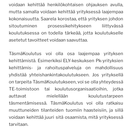
voidaan kehittää henkilökohtaisen ohjauksen avulla,
mutta samalla voidaan kehittää yrityksessä laajempaa
kokonaisuutta. Saarela korostaa, että yrityksen johdon
sitoutuminen prosessikehitykseen liittyvässä
koulutuksessa on todella tärkeää, jotta koulutukselle
asetetut tavoitteet voidaan saavuttaa.
TäsmäKoulutus voi olla osa laajempaa yrityksen
kehittämistä. Esimerkiksi ELY-keskuksen Pk-yrityksien
kehittämis- ja rahoituspalveluja on mahdollisuus
yhdistää yhteishankintakoulutukseen. Jos yrityksellä
on tarpeita TäsmäKoulutukseen, voi se olla yhteydessä
TE-toimistoon tai koulutusorganisaatioihin, jotka
auttavat mielellään koulutustarpeen
täsmentämisessä. TäsmäKoulutus voi olla ratkaisu
muuttuneiden tilanteiden tuomiin haasteisiin, ja sillä
voidaan kehittää juuri sitä osaamista, mitä yrityksessä
tarvitaan.