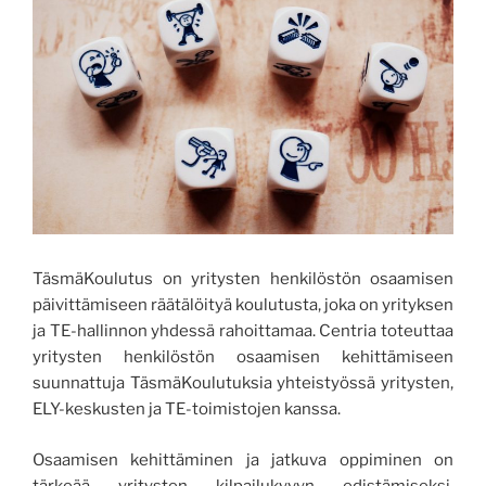
TäsmäKoulutus on yritysten henkilöstön osaamisen
päivittämiseen räätälöityä koulutusta, joka on yrityksen
ja TE-hallinnon yhdessä rahoittamaa. Centria toteuttaa
yritysten henkilöstön osaamisen kehittämiseen
suunnattuja TäsmäKoulutuksia yhteistyössä yritysten,
ELY-keskusten ja TE-toimistojen kanssa.
Osaamisen kehittäminen ja jatkuva oppiminen on
tärkeää yritysten kilpailukyvyn edistämiseksi.