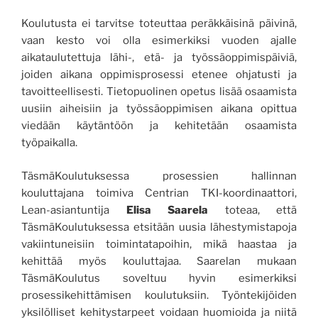
Koulutusta ei tarvitse toteuttaa peräkkäisinä päivinä,
vaan kesto voi olla esimerkiksi vuoden ajalle
aikataulutettuja lähi-, etä- ja työssäoppimispäiviä,
joiden aikana oppimisprosessi etenee ohjatusti ja
tavoitteellisesti. Tietopuolinen opetus lisää osaamista
uusiin aiheisiin ja työssäoppimisen aikana opittua
viedään käytäntöön ja kehitetään osaamista
työpaikalla.
TäsmäKoulutuksessa prosessien hallinnan
kouluttajana toimiva Centrian TKI-koordinaattori,
Lean-asiantuntija
Elisa Saarela
toteaa, että
TäsmäKoulutuksessa etsitään uusia lähestymistapoja
vakiintuneisiin toimintatapoihin, mikä haastaa ja
kehittää myös kouluttajaa. Saarelan mukaan
TäsmäKoulutus soveltuu hyvin esimerkiksi
prosessikehittämisen koulutuksiin. Työntekijöiden
yksilölliset kehitystarpeet voidaan huomioida ja niitä