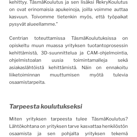
kehittyy. TäsmäKoulutus ja sen lisäksi RekryKoulutus
on ovat erinomaisia apukeinoja, joilla voimme auttaa
kasvuun. Toivomme tietenkin myös, että työpaikat
pysyvät alueellamme.”
Centrian toteuttamissa TäsmäKoulutuksissa on
opiskeltu muun muassa yrityksen tuotantoprosessin
kehittämistä, 3D-suunnittelua ja CAM-ohjelmointia,
ohjelmistoalan uusia toimintamalleja sekä
asiakaslähtöistä kehittämistä. Näin on ennakoitu
liiketoiminnan muuttumisen myötä tulevia
osaamistarpeita.
Tarpeesta koulutukseksi
Miten yrityksen tarpeesta tulee TäsmäKoulutus?
Lähtökohtana on yrityksen tarve kasvattaa henkilöstön
osaamista ja sen pohjalta yrityksen tekemä