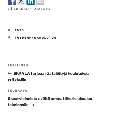
LUKUKERTOJA:
543
KATEGORIAT
2020
AVAINSANAT
TÄYDENNYSKOULUTUS
Artikkelien
Edellinen
EDELLINEN
selaus
artikkeli
SKAALA tarjoaa räätälöityjä koulutuksia
yrityksille
Seuraava
SEURAAVA
artikkeli
Itsearvioinnista eväitä ammattikorkeakoulun
toiminnalle