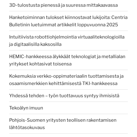
3D-tulostusta pienessä ja suuressa mittakaavassa
Hanketoiminnan tulokset kiinnostavat lukijoita: Centria
Bulletinin luetuimmat artikkelit loppuvuonna 2025
Intuitiivista robottiohjelmointia virtuaaliteknologioilla
ja digitaalisilla kaksosilla
HEMIC-hankkeessa älykkäät teknologiat ja metallialan
yritykset kohtasivat toisensa
Kokemuksia verkko-oppimateriaalin tuottamisesta ja
osaamismerkkien kehittämisestä TKI-hankkeessa
Yhdessä tehden – työn tuottavuus syntyy ihmisistä
Tekoälyn imuun
Pohjois-Suomen yritysten teollisen rakentamisen
lähtötasokuvaus