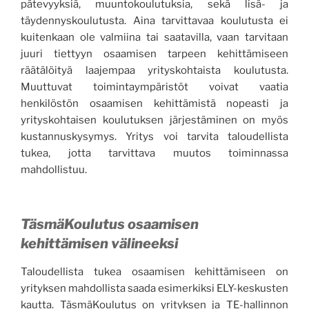
pätevyyksiä, muuntokoulutuksia, sekä lisä- ja
täydennyskoulutusta. Aina tarvittavaa koulutusta ei
kuitenkaan ole valmiina tai saatavilla, vaan tarvitaan
juuri tiettyyn osaamisen tarpeen kehittämiseen
räätälöityä laajempaa yrityskohtaista koulutusta.
Muuttuvat toimintaympäristöt voivat vaatia
henkilöstön osaamisen kehittämistä nopeasti ja
yrityskohtaisen koulutuksen järjestäminen on myös
kustannuskysymys. Yritys voi tarvita taloudellista
tukea, jotta tarvittava muutos toiminnassa
mahdollistuu.
TäsmäKoulutus osaamisen
kehittämisen välineeksi
Taloudellista tukea osaamisen kehittämiseen on
yrityksen mahdollista saada esimerkiksi ELY-keskusten
kautta. TäsmäKoulutus on yrityksen ja TE-hallinnon