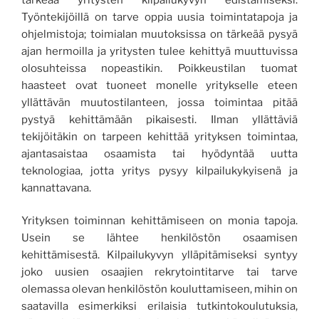
Työntekijöillä on tarve oppia uusia toimintatapoja ja
ohjelmistoja; toimialan muutoksissa on tärkeää pysyä
ajan hermoilla ja yritysten tulee kehittyä muuttuvissa
olosuhteissa nopeastikin. Poikkeustilan tuomat
haasteet ovat tuoneet monelle yritykselle eteen
yllättävän muutostilanteen, jossa toimintaa pitää
pystyä kehittämään pikaisesti. Ilman yllättäviä
tekijöitäkin on tarpeen kehittää yrityksen toimintaa,
ajantasaistaa osaamista tai hyödyntää uutta
teknologiaa, jotta yritys pysyy kilpailukykyisenä ja
kannattavana.
Yrityksen toiminnan kehittämiseen on monia tapoja.
Usein se lähtee henkilöstön osaamisen
kehittämisestä. Kilpailukyvyn ylläpitämiseksi syntyy
joko uusien osaajien rekrytointitarve tai tarve
olemassa olevan henkilöstön kouluttamiseen, mihin on
saatavilla esimerkiksi erilaisia tutkintokoulutuksia,