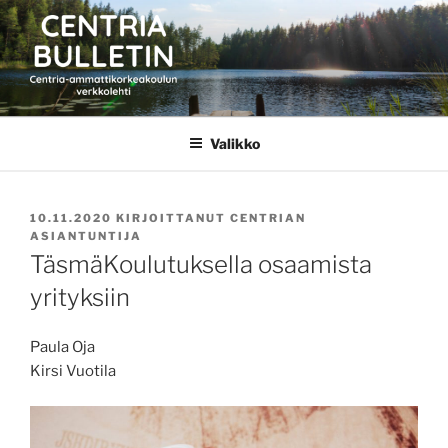
Siirry
sisältöön
CENTRIA BULLETIN
Valikko
JULKAISTU
10.11.2020
KIRJOITTANUT
CENTRIAN
ASIANTUNTIJA
TäsmäKoulutuksella osaamista
yrityksiin
Paula Oja
Kirsi Vuotila