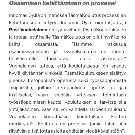
Osaamisen kehittäminen on prosessi
Innomac Oy:llä on menossa TäsmäKoulutus prosessien
kehittämiseen liittyen. Innomac Oy:n toimitusjohtaja
Pasi Vuohelainen
on tyytyväinen TäsmäKoulutukseen
ja toteaa, että heille TäsmäKoulutus on ollut hyvä keino
lisätä osaamista. ”Haimme ratkaisua
osaamisvajeeseen ja TäsmäKoulutus on tuonut
henkilöstölle tarvittavaa uutta osaamista.”
Vuohelainen toteaa, että koulutuksesta on saanut
hyviä käytännön vinkkejä. TäsmäKoulutukseen sisältyy
yleensä tietopuolista opetusta sekä työssäoppimista
työpaikalla, jolloin tietopuolinen opetus ei jää
irralliseksi, vaan viedään yrityksen toimintaan
työssäoppimisen kautta. Koulutuksen ei tarvitse olla
yhtäjaksoinen, vaan se voi vaihdella tarpeen mukaan.
Vuohelainen korostaakin koulutuksen keston
merkitystä: “Koulutus on prosessi, jonka tulee olla
riittävän pitkä, jotta asioita ehditään viedä käytäntöön”.