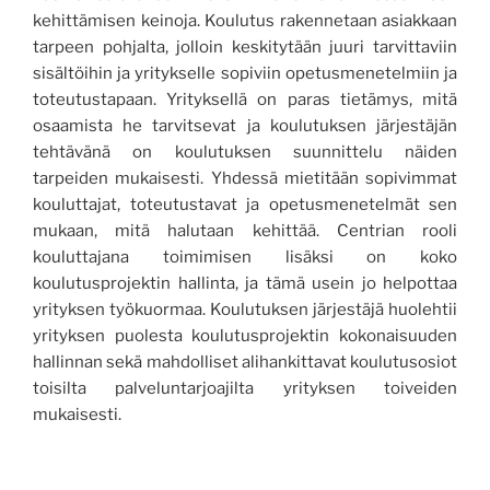
kehittämisen keinoja. Koulutus rakennetaan asiakkaan
tarpeen pohjalta, jolloin keskitytään juuri tarvittaviin
sisältöihin ja yritykselle sopiviin opetusmenetelmiin ja
toteutustapaan. Yrityksellä on paras tietämys, mitä
osaamista he tarvitsevat ja koulutuksen järjestäjän
tehtävänä on koulutuksen suunnittelu näiden
tarpeiden mukaisesti. Yhdessä mietitään sopivimmat
kouluttajat, toteutustavat ja opetusmenetelmät sen
mukaan, mitä halutaan kehittää. Centrian rooli
kouluttajana toimimisen lisäksi on koko
koulutusprojektin hallinta, ja tämä usein jo helpottaa
yrityksen työkuormaa. Koulutuksen järjestäjä huolehtii
yrityksen puolesta koulutusprojektin kokonaisuuden
hallinnan sekä mahdolliset alihankittavat koulutusosiot
toisilta palveluntarjoajilta yrityksen toiveiden
mukaisesti.