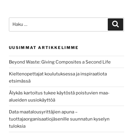
Etsi:
Haku
UUSIMMAT ARTIKKELIMME
Beyond Waste: Giving Composites a Second Life
Kieltenopettajat koulutuksessa ja inspiraatiota
etsimässä
Älykäs kartoitus tukee käytöstä poistuvien maa-
alueiden uusiokäyttöä
Data maatalousyrittäjien apuna –
tuottajaorganisaatiojäsenille suunnatun kyselyn
tuloksia