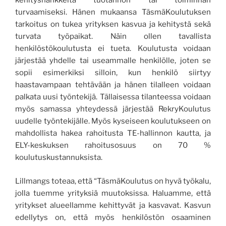
kehityshankkeita tuotannon tai toiminnan
turvaamiseksi. Hänen mukaansa TäsmäKoulutuksen
tarkoitus on tukea yrityksen kasvua ja kehitystä sekä
turvata työpaikat. Näin ollen tavallista
henkilöstökoulutusta ei tueta. Koulutusta voidaan
järjestää yhdelle tai useammalle henkilölle, joten se
sopii esimerkiksi silloin, kun henkilö siirtyy
haastavampaan tehtävään ja hänen tilalleen voidaan
palkata uusi työntekijä. Tällaisessa tilanteessa voidaan
myös samassa yhteydessä järjestää RekryKoulutus
uudelle työntekijälle. Myös kyseiseen koulutukseen on
mahdollista hakea rahoitusta TE-hallinnon kautta, ja
ELY-keskuksen rahoitusosuus on 70 %
koulutuskustannuksista.
Lillmangs toteaa, että “TäsmäKoulutus on hyvä työkalu,
jolla tuemme yrityksiä muutoksissa. Haluamme, että
yritykset alueellamme kehittyvät ja kasvavat. Kasvun
edellytys on, että myös henkilöstön osaaminen