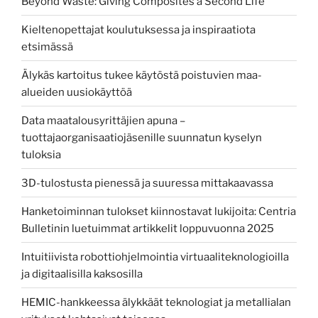
Beyond Waste: Giving Composites a Second Life
Kieltenopettajat koulutuksessa ja inspiraatiota
etsimässä
Älykäs kartoitus tukee käytöstä poistuvien maa-
alueiden uusiokäyttöä
Data maatalousyrittäjien apuna –
tuottajaorganisaatiojäsenille suunnatun kyselyn
tuloksia
3D-tulostusta pienessä ja suuressa mittakaavassa
Hanketoiminnan tulokset kiinnostavat lukijoita: Centria
Bulletinin luetuimmat artikkelit loppuvuonna 2025
Intuitiivista robottiohjelmointia virtuaaliteknologioilla
ja digitaalisilla kaksosilla
HEMIC-hankkeessa älykkäät teknologiat ja metallialan