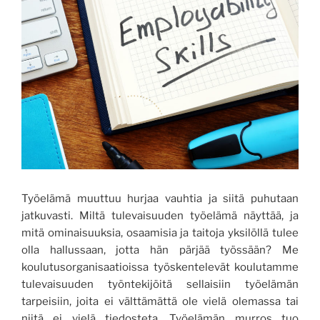
Työelämä muuttuu hurjaa vauhtia
ja s
iitä
puhutaan
jatkuvasti. Miltä tulevaisuuden työelämä näyttää
,
ja
mitä ominaisuuksia, osaamisia ja taitoja yksilöllä tulee
olla hallussaan, jotta hän pärjää
työssään
?
Me
k
oulutusorganisaatioissa työskentelevät koulutamme
tulevaisuuden työntekijöitä
sellaisiin
työelämän
tarpeisiin, joita ei välttämättä ole vielä olemassa tai
niitä ei vielä tiedosteta. Työelämän murros tuo