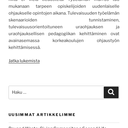
mukanaan tarpeen opiskelijoiden uudenlaiselle
ohjaukselle opintojen aikana.
Tulevaisuuden työelämän
skenaarioiden tunnistaminen,
tulevaisuusorientoituneen uraohjauksen ja
uraohjauksellisen pedagogiikan kehittäminen ovat
avainasemassa korkeakoulujen ohjaustyön
kehittämisessä.
”Uraohjaus
Jatka lukemista
osana
tulevaisuuden
työelämää”
Etsi:
Haku
UUSIMMAT ARTIKKELIMME