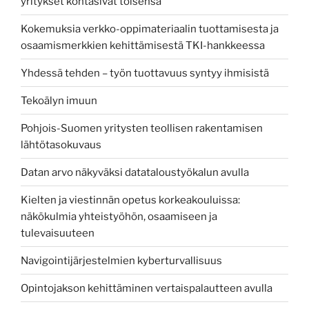
yritykset kohtasivat toisensa
Kokemuksia verkko-oppimateriaalin tuottamisesta ja
osaamismerkkien kehittämisestä TKI-hankkeessa
Yhdessä tehden – työn tuottavuus syntyy ihmisistä
Tekoälyn imuun
Pohjois-Suomen yritysten teollisen rakentamisen
lähtötasokuvaus
Datan arvo näkyväksi datataloustyökalun avulla
Kielten ja viestinnän opetus korkeakouluissa:
näkökulmia yhteistyöhön, osaamiseen ja
tulevaisuuteen
Navigointijärjestelmien kyberturvallisuus
Opintojakson kehittäminen vertaispalautteen avulla