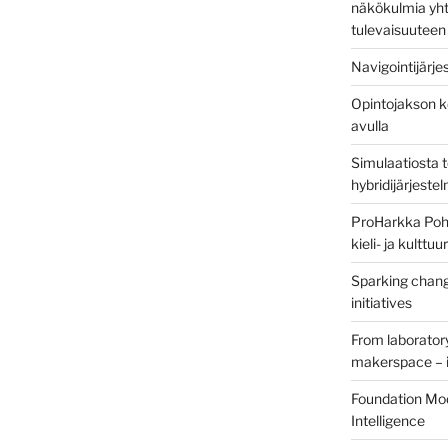
näkökulmia yht
tulevaisuuteen
Navigointijärje
Opintojakson k
avulla
Simulaatiosta 
hybridijärjeste
ProHarkka Poh
kieli- ja kulttu
Sparking chang
initiatives
From laborator
makerspace – i
Foundation Mod
Intelligence