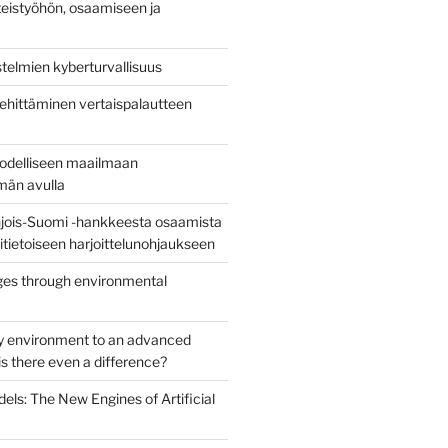
eistyöhön, osaamiseen ja
stelmien kyberturvallisuus
ehittäminen vertaispalautteen
todelliseen maailmaan
lmän avulla
jois-Suomi -hankkeesta osaamista
uritietoiseen harjoittelunohjaukseen
es through environmental
y environment to an advanced
s there even a difference?
els: The New Engines of Artificial