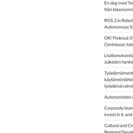
En dag med Tek
från klassrum
ROS 2 in Robot
Autonomous S
OK! Yhdessä O
Centriassa: to
Lisäbonuksesta
Julkisten hanki
Työelämämentor
käytännönlähei
työelämävalmi
Autonomisten a
Corporate brandi
invest in it, an
Cultural and Cr
Regional Devel