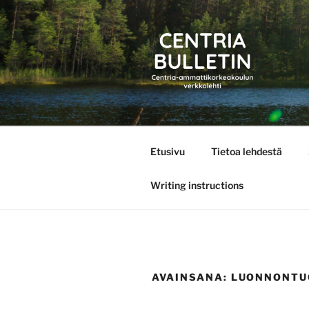
Siirry
sisältöön
CENTRIA 
Etusivu
Tietoa lehdestä
Writing instructions
AVAINSANA:
LUONNONTU