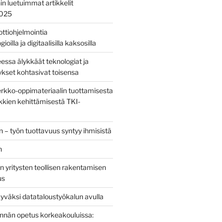
nin luetuimmat artikkelit
2025
bottiohjelmointia
ioilla ja digitaalisilla kaksosilla
sa älykkäät teknologiat ja
tykset kohtasivat toisensa
kko-oppimateriaalin tuottamisesta
kien kehittämisestä TKI-
 – työn tuottavuus syntyy ihmisistä
n
 yritysten teollisen rakentamisen
us
yväksi datataloustyökalun avulla
tinnän opetus korkeakouluissa: