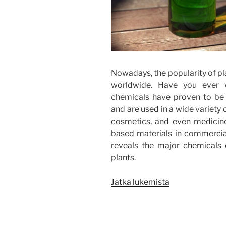
Nowadays, the popularity of pl
worldwide. Have you ever 
chemicals have proven to be u
and are used in a wide variety
cosmetics, and even medicine.
based materials in commercia
reveals the major chemicals 
plants.
”Chemistry
Jatka lukemista
and
business
opportunities