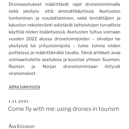
Droneasetukset määrittävät rajat dronetoiminnalle
sekä yksityis- että ammattikäytössä. Asetusten
tunteminen ja noudattaminen, sekä lennättäjien ja
kaluston rekisteröinti edistävät laitteistojen turvallista
käyttöä niiden lisääntyessä. Asetusten tultua voimaan
vuoden 2022 alussa dronetoimijoiden – olivatpa he
yksityisiä tai yritystoimijoita – tulee toimia niiden
puitteissa ja määrittämällä tavalla. Tämä artikkeli avaa
voimaantulleita asetuksia ja koostaa yhteen Suomen,
Ruotsin ja Norjan dronetoimintaan liittyvät
viranomaiset.
”Sääntöjen
Jatka lukemista
mukainen
dronetoiminta
JULKAISTU
1.11.2021
takaa
Come fly with me: using drones in tourism
turvallisuuden”
Åsa Ericsson