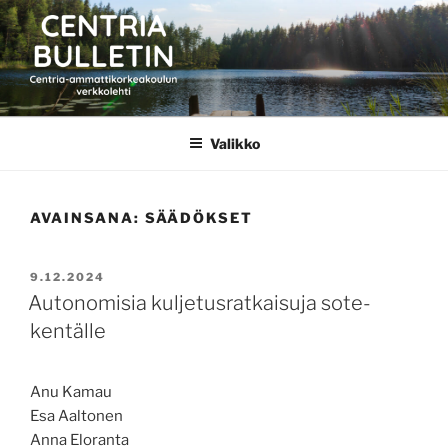
Siirry
sisältöön
CENTRIA BULLETIN
Valikko
AVAINSANA:
SÄÄDÖKSET
JULKAISTU
9.12.2024
Autonomisia kuljetusratkaisuja sote-
kentälle
Anu Kamau
Esa Aaltonen
Anna Eloranta