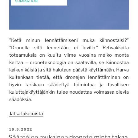
”Ketä minun lennättämiseni muka kiinnostaisi?”
”Dronella sitä lennetään, ei luvilla.” Rehvakkaita
toteamuksia on kuultu viime vuosina melko monta
kertaa – droneteknologia on saatavilla, se kiinnostaa
kaikenikäisiä ja sitä halutaan päästä käyttämään. Harva
kuitenkaan tietää, että dronejen lennättäminen on
hyvin tarkkaan säädeltyä toimintaa, ja tavallisen
kuluttajakäyttäjänkin tulee noudattaa voimassa olevia
säädöksiä.
”Eihän
Jatka lukemista
se
ole
JULKAISTU
19.5.2022
kuin
Sääntöjen mukainen dronetoiminta takaa