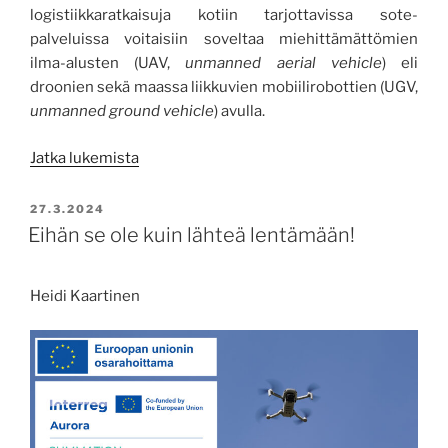
logistiikkaratkaisuja kotiin tarjottavissa sote-
palveluissa voitaisiin soveltaa miehittämättömien
ilma-alusten (UAV,
unmanned aerial vehicle
) eli
droonien sekä maassa liikkuvien mobiilirobottien (UGV,
unmanned ground vehicle
) avulla.
”Autonomisia
Jatka lukemista
kuljetusratkaisuja
sote-
JULKAISTU
27.3.2024
kentälle”
Eihän se ole kuin lähteä lentämään!
Heidi Kaartinen