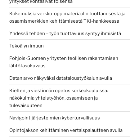
yritykset kohtasivat toisensa
Kokemuksia verkko-oppimateriaalin tuottamisesta ja
osaamismerkkien kehittämisestä TKI-hankkeessa
Yhdessä tehden – työn tuottavuus syntyy ihmisistä
Tekoälyn imuun
Pohjois-Suomen yritysten teollisen rakentamisen
lähtötasokuvaus
Datan arvo näkyväksi datataloustyökalun avulla
Kielten ja viestinnän opetus korkeakouluissa:
näkökulmia yhteistyöhön, osaamiseen ja
tulevaisuuteen
Navigointijärjestelmien kyberturvallisuus
Opintojakson kehittäminen vertaispalautteen avulla