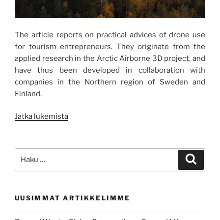
The article reports on practical advices of drone use
for tourism entrepreneurs. They originate from the
applied research in the Arctic Airborne 3D project, and
have thus been developed in collaboration with
companies in the Northern region of Sweden and
Finland.
”Come
Jatka lukemista
fly
with
me:
Etsi:
Haku
using
drones
in
UUSIMMAT ARTIKKELIMME
tourism”