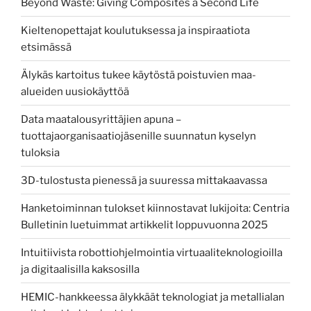
Beyond Waste: Giving Composites a Second Life
Kieltenopettajat koulutuksessa ja inspiraatiota
etsimässä
Älykäs kartoitus tukee käytöstä poistuvien maa-
alueiden uusiokäyttöä
Data maatalousyrittäjien apuna –
tuottajaorganisaatiojäsenille suunnatun kyselyn
tuloksia
3D-tulostusta pienessä ja suuressa mittakaavassa
Hanketoiminnan tulokset kiinnostavat lukijoita: Centria
Bulletinin luetuimmat artikkelit loppuvuonna 2025
Intuitiivista robottiohjelmointia virtuaaliteknologioilla
ja digitaalisilla kaksosilla
HEMIC-hankkeessa älykkäät teknologiat ja metallialan