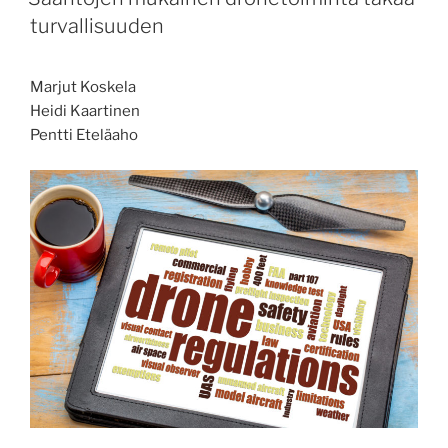
lähteä
turvallisuuden
lentämään!”
Marjut Koskela
Heidi Kaartinen
Pentti Eteläaho