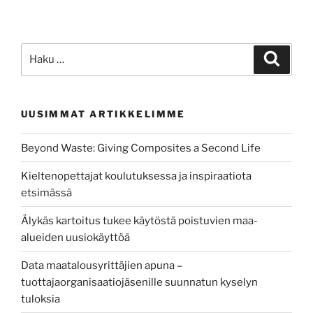
Etsi:
Haku
UUSIMMAT ARTIKKELIMME
Beyond Waste: Giving Composites a Second Life
Kieltenopettajat koulutuksessa ja inspiraatiota
etsimässä
Älykäs kartoitus tukee käytöstä poistuvien maa-
alueiden uusiokäyttöä
Data maatalousyrittäjien apuna –
tuottajaorganisaatiojäsenille suunnatun kyselyn
tuloksia