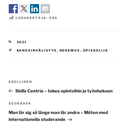
LUKUKERTOJA:
496
KATEGORIAT
2021
AVAINSANAT
KANSAINVÄLISYYS
,
KOKEMUS
,
OPISKELIJA
Artikkelien
Edellinen
EDELLINEN
selaus
artikkeli
Skills Centria – tukea opintoihin ja työnhakuun
Seuraava
SEURAAVA
artikkeli
Man lär sig så länge man lär andra – Möten med
internationella studerande