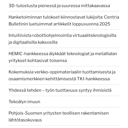
3D-tulostusta pienessä ja suuressa mittakaavassa
Hanketoiminnan tulokset kiinnostavat lukijoita: Centria
Bulletinin luetuimmat artikkelit loppuvuonna 2025
Intuitiivista robottiohjelmointia virtuaaliteknologioilla
ja digitaalisilla kaksosilla
HEMIC-hankkeessa älykkäät teknologiat ja metallialan
yritykset kohtasivat toisensa
Kokemuksia verkko-oppimateriaalin tuottamisesta ja
osaamismerkkien kehittämisestä TKI-hankkeessa
Yhdessä tehden – työn tuottavuus syntyy ihmisistä
Tekoälyn imuun
Pohjois-Suomen yritysten teollisen rakentamisen
lähtötasokuvaus