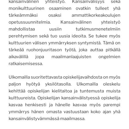
kansainvälinen yhteistyö. Kansainvälisyys sekä
monikulttuurinen osaaminen ovatkin tulleet yhä
tärkeämmäksi osaksi ammattikorkeakoulujen
opetussuunnitelmia. Kansainvälinen yhteistyö
mahdollistaa uusiin tutkimusmenetelmiin
perehtymisen sekä tuo uusia ideoita. Se tukee myös
kulttuurien välisen ymmärryksen syntymistä. Tämä on
tärkeää ruohonjuuritason työtä, joka auttaa pitkällä
aikavälillä jopa maailmanlaajuisten ongelmien
ratkaisemisessa.
Ulkomailla suoritettavasta opiskelijavaihdosta on myös
paljon hyötyä yksilötasolla. Ulkomailla oleskelu
kehittää opiskelijan kielitaitoa ja tuntemusta muista
kulttuureista. Opiskelijan kansainvälistyessä opiskelija
kasvaa henkisesti ja hänelle kasvaa myös parempi
ymmärrys hänen omasta vastuustaan koko ajan yhä
kansainvälistyvämmässä maailmassa.