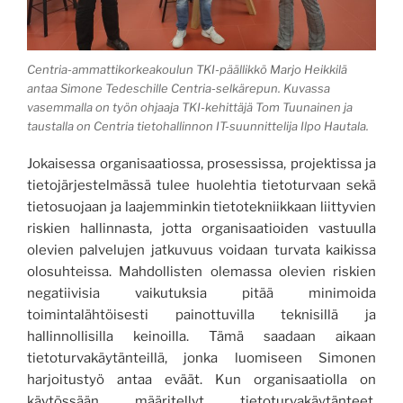
Centria-ammattikorkeakoulun TKI-päällikkö Marjo Heikkilä
antaa Simone Tedeschille Centria-selkärepun. Kuvassa
vasemmalla on työn ohjaaja TKI-kehittäjä Tom Tuunainen ja
taustalla on Centria tietohallinnon IT-suunnittelija Ilpo Hautala.
Jokaisessa organisaatiossa, prosessissa, projektissa ja
tietojärjestelmässä tulee huolehtia tietoturvaan sekä
tietosuojaan ja laajemminkin tietotekniikkaan liittyvien
riskien hallinnasta, jotta organisaatioiden vastuulla
olevien palvelujen jatkuvuus voidaan turvata kaikissa
olosuhteissa. Mahdollisten olemassa olevien riskien
negatiivisia vaikutuksia pitää minimoida
toimintalähtöisesti painottuvilla teknisillä ja
hallinnollisilla keinoilla. Tämä saadaan aikaan
tietoturvakäytänteillä, jonka luomiseen Simonen
harjoitustyö antaa eväät. Kun organisaatiolla on
käytössään määritellyt tietoturvakäytänteet,