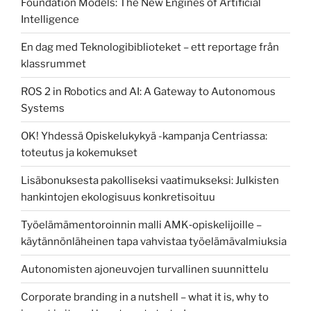
Foundation Models: The New Engines of Artificial
Intelligence
En dag med Teknologibiblioteket – ett reportage från
klassrummet
ROS 2 in Robotics and AI: A Gateway to Autonomous
Systems
OK! Yhdessä Opiskelukykyä -kampanja Centriassa:
toteutus ja kokemukset
Lisäbonuksesta pakolliseksi vaatimukseksi: Julkisten
hankintojen ekologisuus konkretisoituu
Työelämämentoroinnin malli AMK‑opiskelijoille –
käytännönläheinen tapa vahvistaa työelämävalmiuksia
Autonomisten ajoneuvojen turvallinen suunnittelu
Corporate branding in a nutshell – what it is, why to