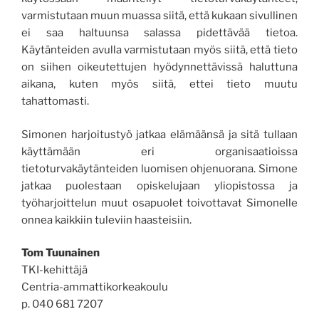
varmistutaan muun muassa siitä, että kukaan sivullinen
ei saa haltuunsa salassa pidettävää tietoa.
Käytänteiden avulla varmistutaan myös siitä, että tieto
on siihen oikeutettujen hyödynnettävissä haluttuna
aikana, kuten myös siitä, ettei tieto muutu
tahattomasti.
Simonen harjoitustyö jatkaa elämäänsä ja sitä tullaan
käyttämään eri organisaatioissa
tietoturvakäytänteiden luomisen ohjenuorana. Simone
jatkaa puolestaan opiskelujaan yliopistossa ja
työharjoittelun muut osapuolet toivottavat Simonelle
onnea kaikkiin tuleviin haasteisiin.
Tom Tuunainen
TKI-kehittäjä
Centria-ammattikorkeakoulu
p. 040 681 7207