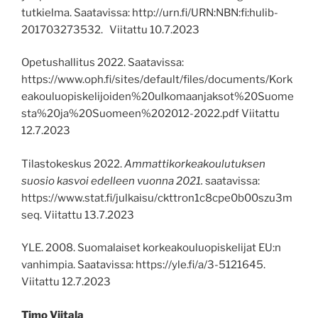
tutkielma. Saatavissa: http://urn.fi/URN:NBN:fi:hulib-
201703273532. Viitattu 10.7.2023
Opetushallitus 2022. Saatavissa:
https://www.oph.fi/sites/default/files/documents/Kork
eakouluopiskelijoiden%20ulkomaanjaksot%20Suome
sta%20ja%20Suomeen%202012-2022.pdf Viitattu
12.7.2023
Tilastokeskus 2022.
Ammattikorkeakoulutuksen
suosio kasvoi edelleen vuonna 2021.
saatavissa:
https://www.stat.fi/julkaisu/ckttron1c8cpe0b00szu3m
seq. Viitattu 13.7.2023
YLE. 2008. Suomalaiset korkeakouluopiskelijat EU:n
vanhimpia. Saatavissa: https://yle.fi/a/3-5121645.
Viitattu 12.7.2023
Timo Viitala