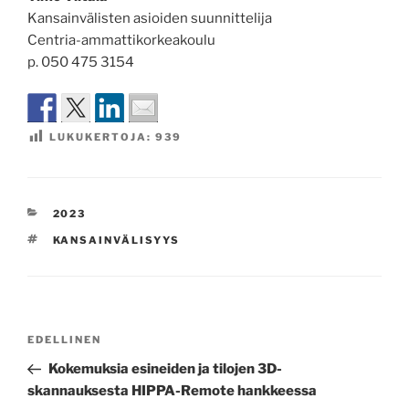
Kansainvälisten asioiden suunnittelija
Centria-ammattikorkeakoulu
p. 050 475 3154
LUKUKERTOJA:
939
KATEGORIAT
2023
AVAINSANAT
KANSAINVÄLISYYS
Artikkelien
Edellinen
EDELLINEN
selaus
artikkeli
Kokemuksia esineiden ja tilojen 3D-
skannauksesta HIPPA-Remote hankkeessa