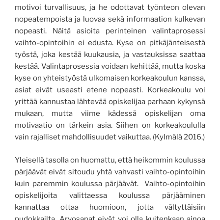
motivoi turvallisuus, ja he odottavat työnteon olevan
nopeatempoista ja luovaa sekä informaation kulkevan
nopeasti. Näitä asioita perinteinen valintaprosessi
vaihto-opintoihin ei edusta. Kyse on pitkäjänteisestä
työstä, joka kestää kuukausia, ja vastauksissa saattaa
kestää. Valintaprosessia voidaan kehittää, mutta koska
kyse on yhteistyöstä ulkomaisen korkeakoulun kanssa,
asiat eivät useasti etene nopeasti. Korkeakoulu voi
yrittää kannustaa lähtevää opiskelijaa parhaan kykynsä
mukaan, mutta viime kädessä opiskelijan oma
motivaatio on tärkein asia. Siihen on korkeakoululla
vain rajalliset mahdollisuudet vaikuttaa. (Kylmälä 2016.)
Yleisellä tasolla on huomattu, että heikommin koulussa
pärjäävät eivät sitoudu yhtä vahvasti vaihto-opintoihin
kuin paremmin koulussa pärjäävät. Vaihto-opintoihin
opiskelijoita valittaessa koulussa pärjääminen
kannattaa ottaa huomioon, jotta vältyttäisiin
pudokkailta. Arvosanat eivät voi olla kuitenkaan ainoa