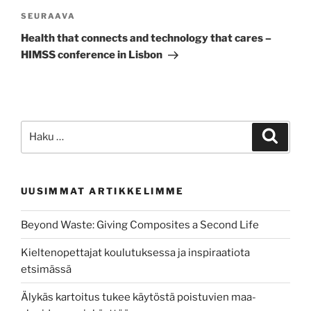
Seuraava
SEURAAVA
artikkeli
­­­­Health that connects and technology that cares –
HIMSS conference in Lisbon
Etsi:
Haku
UUSIMMAT ARTIKKELIMME
Beyond Waste: Giving Composites a Second Life
Kieltenopettajat koulutuksessa ja inspiraatiota
etsimässä
Älykäs kartoitus tukee käytöstä poistuvien maa-