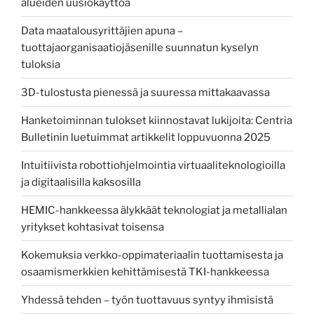
alueiden uusiokäyttöä
Data maatalousyrittäjien apuna –
tuottajaorganisaatiojäsenille suunnatun kyselyn
tuloksia
3D-tulostusta pienessä ja suuressa mittakaavassa
Hanketoiminnan tulokset kiinnostavat lukijoita: Centria
Bulletinin luetuimmat artikkelit loppuvuonna 2025
Intuitiivista robottiohjelmointia virtuaaliteknologioilla
ja digitaalisilla kaksosilla
HEMIC-hankkeessa älykkäät teknologiat ja metallialan
yritykset kohtasivat toisensa
Kokemuksia verkko-oppimateriaalin tuottamisesta ja
osaamismerkkien kehittämisestä TKI-hankkeessa
Yhdessä tehden – työn tuottavuus syntyy ihmisistä