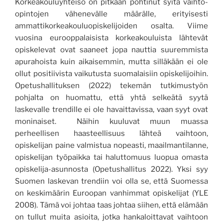
Korkeakouluyhteisö on pitkään pohtinut syitä vaihto-
opintojen vähenevälle määrälle, erityisesti
ammattikorkeakouluopiskelijoiden osalta. Viime
vuosina eurooppalaisista korkeakouluista lähtevät
opiskelevat ovat saaneet jopa nauttia suuremmista
apurahoista kuin aikaisemmin, mutta silläkään ei ole
ollut positiivista vaikutusta suomalaisiin opiskelijoihin.
Opetushallituksen (2022) tekemän tutkimustyön
pohjalta on huomattu, että yhtä selkeätä syytä
laskevalle trendille ei ole havaittavissa, vaan syyt ovat
moninaiset. Näihin kuuluvat muun muassa
perheellisen haasteellisuus lähteä vaihtoon,
opiskelijan paine valmistua nopeasti, maailmantilanne,
opiskelijan työpaikka tai haluttomuus luopua omasta
opiskelija-asunnosta (Opetushallitus 2022). Yksi syy
Suomen laskevan trendiin voi olla se, että Suomessa
on keskimäärin Euroopan vanhimmat opiskelijat (YLE
2008). Tämä voi johtaa taas johtaa siihen, että elämään
on tullut muita asioita, jotka hankaloittavat vaihtoon