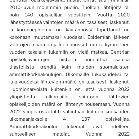
Centrian opiskelijavaihtomäärät olivat suurimmillaan
2010-luvun molemmin puolin. Tuolloin lähtijöitä oli
noin 140 opiskelijaa vuosittain. Vuotta 2020
lähestyttäessä vaihtojen määrä on tasaisesti laskenut,
ja koronaepidemia on käytännössä lopettanut ne
kokonaan muutamaksi vuodeksi. Epidemian jälkeen
vaihtojen määrä on jälleen noussut, mutta kymmenen
vuoden takaisiin lukemiin on vielä matkaa. Centrian
opiskelijavaihtojen historia noudattaa samaa
tilastollista trendiä kuin muiden suomalaisten
ammattikorkeakoulujen. Ulkomaille lukukaudeksi tai
lukuvuodeksi lähtevien määrä on tasaisesti laskenut.
Huomionarvoista kuitenkin on, että vuonna 2022
yliopistosta ulkomaille vaihtoon lähtevien
opiskelijoiden määrä on lähtenyt nousemaan. Vuonna
2022 yliopistosta lähti vähintään kolmen kuukauden
ulkomaanjaksolle 4 137 opiskelijaa.
Ammattikorkeakoulun lukemat ovat edelleen
suhteellisen matalat. Vuonna 2022