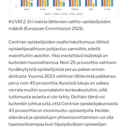
KUVIO 2. Eri maista lähtevien vaihto-opiskelijoiden
määrät (European Commission 2021).
Centrian opiskelijoiden osalta haluttomuus lähteä
opiskelijavaihtoon pohjautuu samoihin, edellä
mainittuihin asioihin. Yksi merkittävä lisätekijä on
kuitenkin huomattavissa. Noin 25 prosenttia vaihtoon
hyväksytyistä opiskelijoista peruu paikan ennen
aloitusta. Vuonna 2023 vaihtoon lähtevistä paikkansa
perui noin 40 prosenttia. Kyseisiä lukuja on vaikea
verrata muihin suomalaisiin korkeakouluihin, sillä
tutkimusta asiasta ei ole tehty. Osittain tämä voi
kuitenkin johtua siitä, että Centrian opiskelijakunnasta
43 prosenttia on monimuoto-opiskelijoita. Heidän
elämänsä ja opiskelujen yhteensovittaminen voi olla
haasteellisempaa kuin täysipäiväisen opiskelijan.