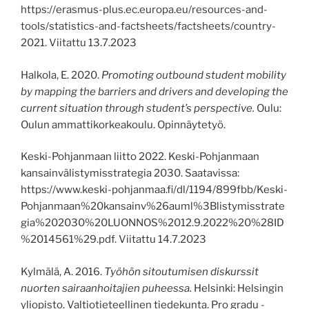
https://erasmus-plus.ec.europa.eu/resources-and-
tools/statistics-and-factsheets/factsheets/country-
2021. Viitattu 13.7.2023
Halkola, E. 2020.
Promoting outbound student mobility
by mapping the barriers and drivers and developing the
current situation through student’s perspective.
Oulu:
Oulun ammattikorkeakoulu. Opinnäytetyö.
Keski-Pohjanmaan liitto 2022. Keski-Pohjanmaan
kansainvälistymisstrategia 2030. Saatavissa:
https://www.keski-pohjanmaa.fi/dl/1194/899fbb/Keski-
Pohjanmaan%20kansainv%26auml%3Blistymisstrate
gia%202030%20LUONNOS%2012.9.2022%20%28ID
%2014561%29.pdf. Viitattu 14.7.2023
Kylmälä, A. 2016.
Työhön sitoutumisen diskurssit
nuorten sairaanhoitajien puheessa.
Helsinki: Helsingin
yliopisto. Valtiotieteellinen tiedekunta. Pro gradu -