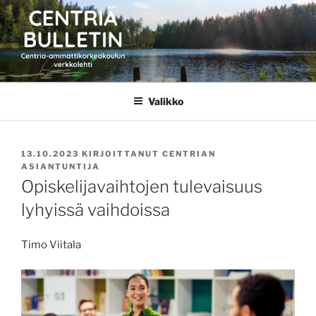
Siirry
sisältöön
CENTRIA BULLETIN
Valikko
JULKAISTU
13.10.2023
KIRJOITTANUT
CENTRIAN
ASIANTUNTIJA
Opiskelijavaihtojen tulevaisuus
lyhyissä vaihdoissa
Timo Viitala