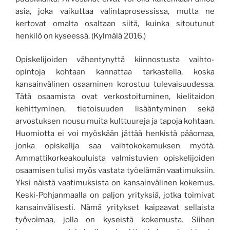
asia, joka vaikuttaa valintaprosessissa, mutta ne
kertovat omalta osaltaan siitä, kuinka sitoutunut
henkilö on kyseessä. (Kylmälä 2016.)
Opiskelijoiden vähentynyttä kiinnostusta vaihto-
opintoja kohtaan kannattaa tarkastella, koska
kansainvälinen osaaminen korostuu tulevaisuudessa.
Tätä osaamista ovat verkostoituminen, kielitaidon
kehittyminen, tietoisuuden lisääntyminen sekä
arvostuksen nousu muita kulttuureja ja tapoja kohtaan.
Huomiotta ei voi myöskään jättää henkistä pääomaa,
jonka opiskelija saa vaihtokokemuksen myötä.
Ammattikorkeakouluista valmistuvien opiskelijoiden
osaamisen tulisi myös vastata työelämän vaatimuksiin.
Yksi näistä vaatimuksista on kansainvälinen kokemus.
Keski-Pohjanmaalla on paljon yrityksiä, jotka toimivat
kansainvälisesti. Nämä yritykset kaipaavat sellaista
työvoimaa, jolla on kyseistä kokemusta. Siihen