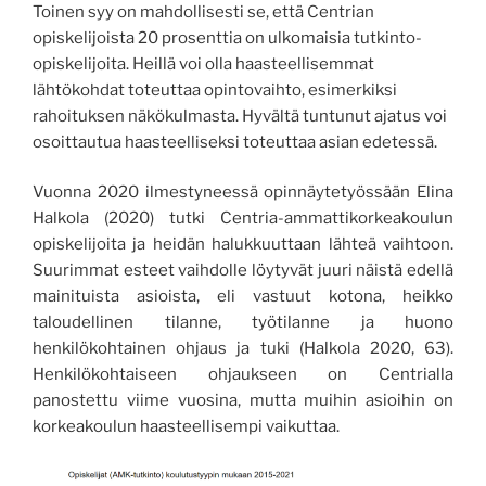
Toinen syy on mahdollisesti se, että Centrian
opiskelijoista 20 prosenttia on ulkomaisia tutkinto-
opiskelijoita. Heillä voi olla haasteellisemmat
lähtökohdat toteuttaa opintovaihto, esimerkiksi
rahoituksen näkökulmasta. Hyvältä tuntunut ajatus voi
osoittautua haasteelliseksi toteuttaa asian edetessä.
Vuonna 2020 ilmestyneessä opinnäytetyössään Elina
Halkola (2020) tutki Centria-ammattikorkeakoulun
opiskelijoita ja heidän halukkuuttaan lähteä vaihtoon.
Suurimmat esteet vaihdolle löytyvät juuri näistä edellä
mainituista asioista, eli vastuut kotona, heikko
taloudellinen tilanne, työtilanne ja huono
henkilökohtainen ohjaus ja tuki (Halkola 2020, 63).
Henkilökohtaiseen ohjaukseen on Centrialla
panostettu viime vuosina, mutta muihin asioihin on
korkeakoulun haasteellisempi vaikuttaa.