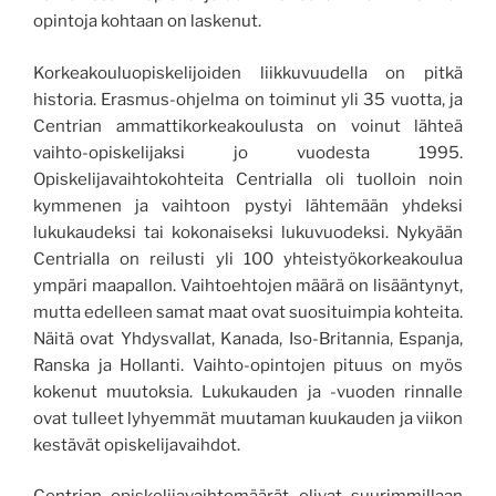
opintoja kohtaan on laskenut.
Korkeakouluopiskelijoiden liikkuvuudella on pitkä
historia. Erasmus-ohjelma on toiminut yli 35 vuotta, ja
Centrian ammattikorkeakoulusta on voinut lähteä
vaihto-opiskelijaksi jo vuodesta 1995.
Opiskelijavaihtokohteita Centrialla oli tuolloin noin
kymmenen ja vaihtoon pystyi lähtemään yhdeksi
lukukaudeksi tai kokonaiseksi lukuvuodeksi. Nykyään
Centrialla on reilusti yli 100 yhteistyökorkeakoulua
ympäri maapallon. Vaihtoehtojen määrä on lisääntynyt,
mutta edelleen samat maat ovat suosituimpia kohteita.
Näitä ovat Yhdysvallat, Kanada, Iso-Britannia, Espanja,
Ranska ja Hollanti. Vaihto-opintojen pituus on myös
kokenut muutoksia. Lukukauden ja -vuoden rinnalle
ovat tulleet lyhyemmät muutaman kuukauden ja viikon
kestävät opiskelijavaihdot.