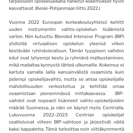
tarpeeseen opiskeluaikana hankitut kokemukset hyvin
kasvattavat. (Keski-Pohjanmaan liitto 2022.)
Vuonna 2022 Euroopan korkeakouluyhteisö kehitti
uuden instrumentin vaihto-opiskelun lisäämistä
varten. Niin kutsuttu Blended Intensive Program (BIP)
yhdistää virtuaalisen opiskelun yleensä viikon
kestävään ryhmävierailuun. Tämän tyyppisen vaihdon
edut ovat lyhyempi kesto ja ryhmänä matkustaminen,
mikä madaltaa kynnystä lähteä ulkomaille. Kokemus ei
kartuta samalla lailla kansainvälistä osaamista kuin
pidempi opiskelijavaihto, mutta se antaa opiskelijalle
mahdollisuuden verkostoitua ja kehittää omaa
osaamistaan pienemmässä mittakaavassa. BIP-
vaihdot ovat nopeasti lisänneet vaihto-opiskelijoiden
määrää Suomessa, ja näin on käynyt myös Centrialla.
Lukuvuonna 2022–2023 Centrian opiskelijat
osallistuivat viiteen BIP-vaihtoon ja järjestivät näitä
kaksi kappaletta. Tämä tarkoittaa noin viittäkymmentä