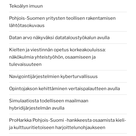
Tekoälyn imuun
Pohjois-Suomen yritysten teollisen rakentamisen
lähtötasokuvaus
Datan arvo näkyväksi datataloustyökalun avulla
Kielten ja viestinnän opetus korkeakouluissa:
näkökulmia yhteistyöhön, osaamiseen ja
tulevaisuuteen
Navigointijärjestelmien kyberturvallisuus
Opintojakson kehittäminen vertaispalautteen avulla
Simulaatiosta todelliseen maailmaan
hybridijärjestelmän avulla
ProHarkka Pohjois-Suomi -hankkeesta osaamista kieli-
ja kulttuuritietoiseen harjoittelunohjaukseen