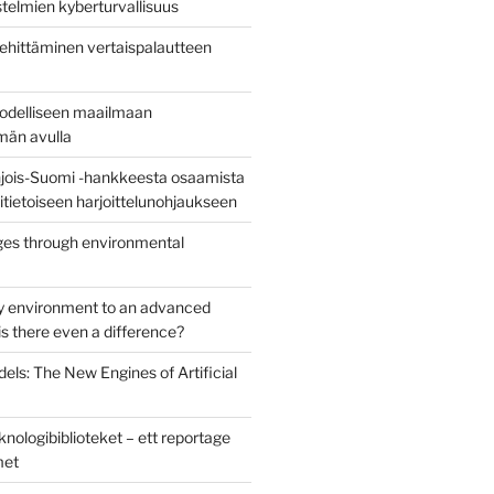
stelmien kyberturvallisuus
ehittäminen vertaispalautteen
todelliseen maailmaan
lmän avulla
jois-Suomi -hankkeesta osaamista
uritietoiseen harjoittelunohjaukseen
es through environmental
y environment to an advanced
s there even a difference?
els: The New Engines of Artificial
nologibiblioteket – ett reportage
met