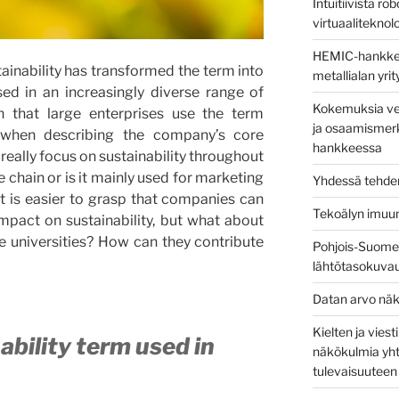
Intuitiivista ro
virtuaaliteknolog
HEMIC-hankkees
tainability has transformed the term into
metallialan yri
ed in an increasingly diverse range of
Kokemuksia ver
n that large enterprises use the term
ja osaamismerk
ty when describing the company’s core
hankkeessa
 really focus on sustainability throughout
e chain or is it mainly used for marketing
Yhdessä tehden
t is easier to grasp that companies can
Tekoälyn imuu
mpact on sustainability, but what about
ke universities? How can they contribute
Pohjois-Suomen
lähtötasokuva
Datan arvo näk
Kielten ja vies
ability term used in
näkökulmia yht
tulevaisuuteen