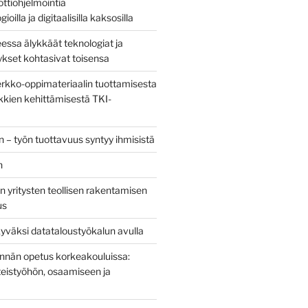
bottiohjelmointia
ioilla ja digitaalisilla kaksosilla
sa älykkäät teknologiat ja
tykset kohtasivat toisensa
kko-oppimateriaalin tuottamisesta
kien kehittämisestä TKI-
 – työn tuottavuus syntyy ihmisistä
n
 yritysten teollisen rakentamisen
us
yväksi datataloustyökalun avulla
tinnän opetus korkeakouluissa:
eistyöhön, osaamiseen ja