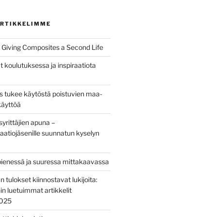
RTIKKELIMME
Giving Composites a Second Life
t koulutuksessa ja inspiraatiota
us tukee käytöstä poistuvien maa-
käyttöä
yrittäjien apuna –
aatiojäsenille suunnatun kyselyn
pienessä ja suuressa mittakaavassa
tulokset kiinnostavat lukijoita:
nin luetuimmat artikkelit
2025