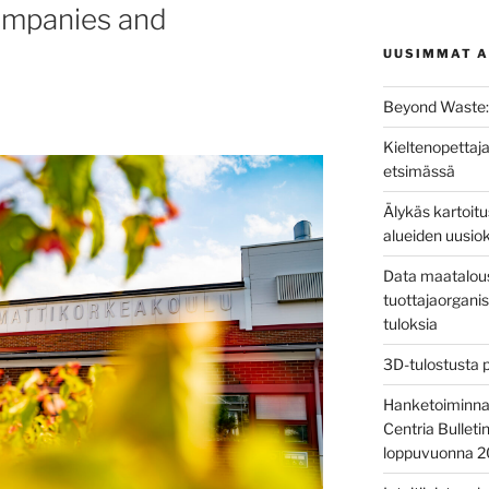
companies and
UUSIMMAT A
Beyond Waste: 
Kieltenopettaja
etsimässä
Älykäs kartoit
alueiden uusio
Data maatalous
tuottajaorganis
tuloksia
3D-tulostusta 
Hanketoiminnan 
Centria Bulleti
loppuvuonna 