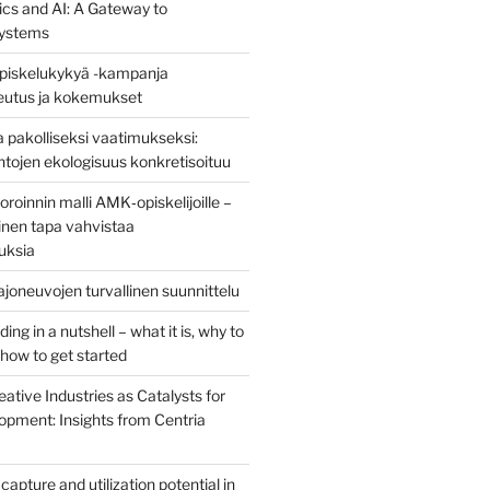
ics and AI: A Gateway to
ystems
piskelukykyä -kampanja
teutus ja kokemukset
 pakolliseksi vaatimukseksi:
ntojen ekologisuus konkretisoituu
oinnin malli AMK‑opiskelijoille –
nen tapa vahvistaa
uksia
joneuvojen turvallinen suunnittelu
ng in a nutshell – what it is, why to
d how to get started
eative Industries as Catalysts for
opment: Insights from Centria
capture and utilization potential in