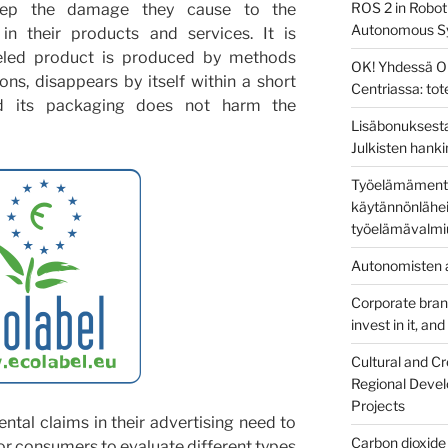
ROS 2 in Robot
keep the damage they cause to the
Autonomous S
n their products and services. It is
beled product is produced by methods
OK! Yhdessä O
ons, disappears by itself within a short
Centriassa: to
d its packaging does not harm the
Lisäbonuksesta
Julkisten hanki
Työelämämentor
käytännönlähei
työelämävalmi
Autonomisten a
Corporate brandi
invest in it, an
Cultural and Cr
Regional Devel
Projects
tal claims in their advertising need to
Carbon dioxide 
lt for consumers to evaluate different types