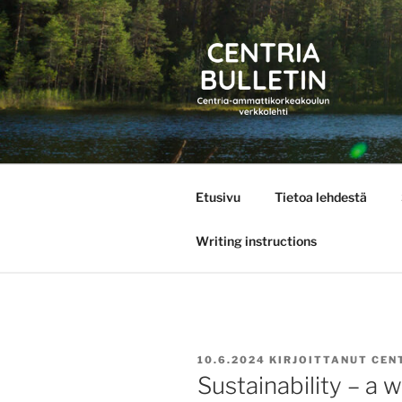
Siirry
sisältöön
CENTRIA 
Etusivu
Tietoa lehdestä
Writing instructions
JULKAISTU
10.6.2024
KIRJOITTANUT
CEN
Sustainability – a 