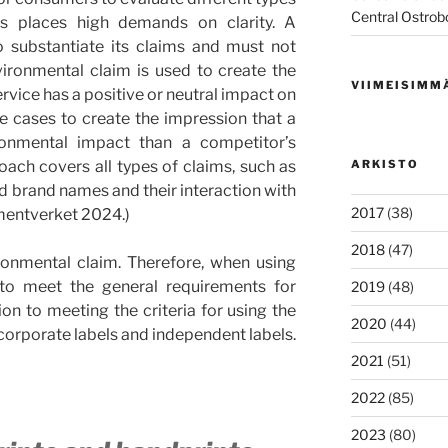
Central Ostrob
is places high demands on clarity. A
 substantiate its claims and must not
ironmental claim is used to create the
VIIMEISIMM
rvice has a positive or neutral impact on
e cases to create the impression that a
ronmental impact than a competitor’s
ach covers all types of claims, such as
ARKISTO
d brand names and their interaction with
2017
(38)
umentverket 2024.)
2018
(47)
ronmental claim. Therefore, when using
 to meet the general requirements for
2019
(48)
ion to meeting the criteria for using the
2020
(44)
 corporate labels and independent labels.
2021
(51)
2022
(85)
2023
(80)