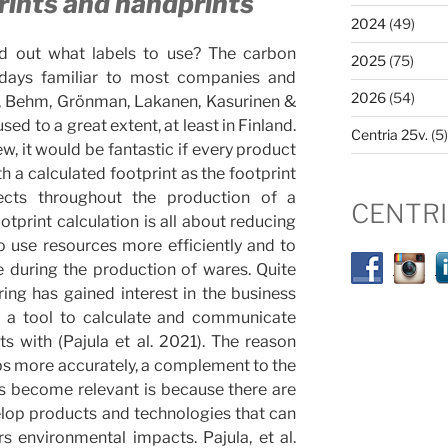
prints and handprints
2024
(49)
d out what labels to use? The carbon
2025
(75)
wadays familiar to most companies and
2026
(54)
n, Behm, Grönman, Lakanen, Kasurinen &
 used to a great extent, at least in Finland.
Centria 25v.
(5)
w, it would be fantastic if every product
a calculated footprint as the footprint
pects throughout the production of a
CENTR
tprint calculation is all about reducing
o use resources more efficiently and to
 during the production of wares. Quite
ing has gained interest in the business
is a tool to calculate and communicate
s with (Pajula et al. 2021). The reason
s more accurately, a complement to the
as become relevant is because there are
elop products and technologies that can
s environmental impacts. Pajula, et al.