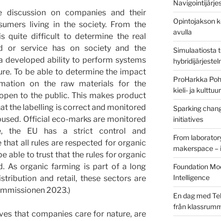
Navigointijärje
he discussion on companies and their
Opintojakson k
umers living in the society. From the
avulla
s quite difficult to determine the real
d or service has on society and the
Simulaatiosta 
 a developed ability to perform systems
hybridijärjeste
ure. To be able to determine the impact
ProHarkka Poh
rmation on the raw materials for the
kieli- ja kulttu
 open to the public. This makes product
hat the labelling is correct and monitored
Sparking chang
bused. Official eco-marks are monitored
initiatives
e, the EU has a strict control and
From laborator
hat all rules are respected for organic
makerspace – i
 able to trust that the rules for organic
. As organic farming is part of a long
Foundation Mod
Intelligence
stribution and retail, these sectors are
kommissionen 2023.)
En dag med Tek
från klassrum
oves that companies care for nature, are