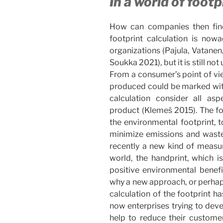
In a world of foot
How can companies then fin
footprint calculation is no
organizations (Pajula, Vatane
Soukka 2021), but it is still not
From a consumer’s point of vie
produced could be marked with 
calculation consider all as
product (Klemeš 2015). The foo
the environmental footprint, t
minimize emissions and waste
recently a new kind of measur
world, the handprint, which 
positive environmental benefit
why a new approach, or perhap
calculation of the footprint h
now enterprises trying to dev
help to reduce their customer