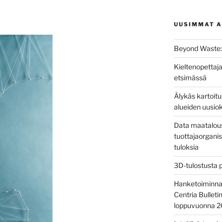
UUSIMMAT A
Beyond Waste: 
Kieltenopettaja
etsimässä
Älykäs kartoit
alueiden uusio
Data maatalous
tuottajaorganis
tuloksia
3D-tulostusta 
Hanketoiminnan 
Centria Bulleti
loppuvuonna 