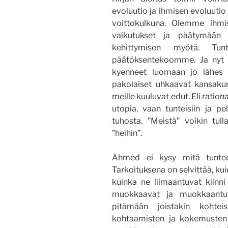
evoluutio ja ihmisen evoluutio
voittokulkuna. Olemme ihmis
vaikutukset ja päätymään k
kehittymisen myötä. Tunt
päätöksentekoomme. Ja nyt 
kyenneet luomaan jo lähes v
pakolaiset uhkaavat kansakun
meille kuuluvat edut. Eli ratio
utopia, vaan tunteisiin ja 
tuhosta. ”Meistä” voikin tul
”heihin”.
Ahmed ei kysy mitä tuntee
Tarkoituksena on selvittää, kui
kuinka ne liimaantuvat kiinni 
muokkaavat ja muokkaantu
pitämään joistakin kohtei
kohtaamisten ja kokemusten