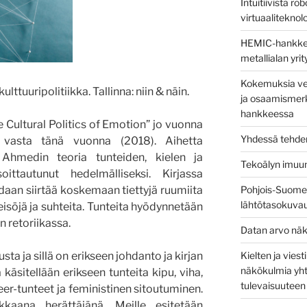
Intuitiivista ro
virtuaaliteknolog
HEMIC-hankkees
metallialan yri
Kokemuksia ver
ttuuripolitiikka. Tallinna: niin & näin.
ja osaamismerk
hankkeessa
e Cultural Politics of Emotion” jo vuonna
Yhdessä tehden
vasta tänä vuonna (2018). Aihetta
ä Ahmedin teoria tunteiden, kielen ja
Tekoälyn imuu
ittautunut hedelmälliseksi. Kirjassa
Pohjois-Suomen
idaan siirtää koskemaan tiettyjä ruumiita
lähtötasokuva
eisöjä ja suhteita. Tunteita hyödynnetään
 retoriikassa.
Datan arvo näk
Kielten ja vies
ta ja sillä on erikseen johdanto ja kirjan
näkökulmia yht
käsitellään erikseen tunteita kipu, viha,
tulevaisuuteen
eer-tunteet ja feministinen sitoutuminen.
kkaana herättäjänä. Meille esitetään