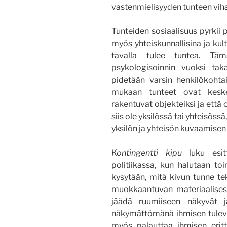
vastenmielisyyden tunteen vihak
Tunteiden sosiaalisuus pyrki
myös yhteiskunnallisina ja kult
tavalla tulee tuntea. Tä
psykologisoinnin vuoksi taka
pidetään varsin henkilökoht
mukaan tunteet ovat keskei
rakentuvat objekteiksi ja että 
siis ole yksilössä tai yhteisöss
yksilön ja yhteisön kuvaamisen
Kontingentti kipu
luku esitt
politiikassa, kun halutaan to
kysytään, mitä kivun tunne t
muokkaantuvan materiaalisest
jäädä ruumiiseen näkyvät j
näkymättömänä ihmisen tuleva
myös palauttaa ihmisen eritt