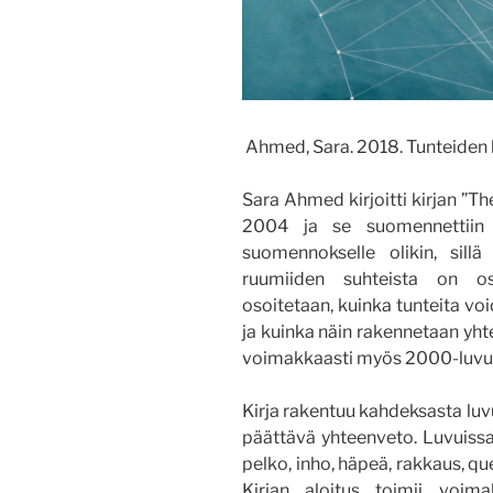
Ahmed, Sara. 2018. Tunteiden kul
Sara Ahmed kirjoitti kirjan ”Th
2004 ja se suomennettiin 
suomennokselle olikin, sill
ruumiiden suhteista on oso
osoitetaan, kuinka tunteita vo
ja kuinka näin rakennetaan yht
voimakkaasti myös 2000-luvun
Kirja rakentuu kahdeksasta luvus
päättävä yhteenveto. Luvuissa 
pelko, inho, häpeä, rakkaus, qu
Kirjan aloitus toimii voima