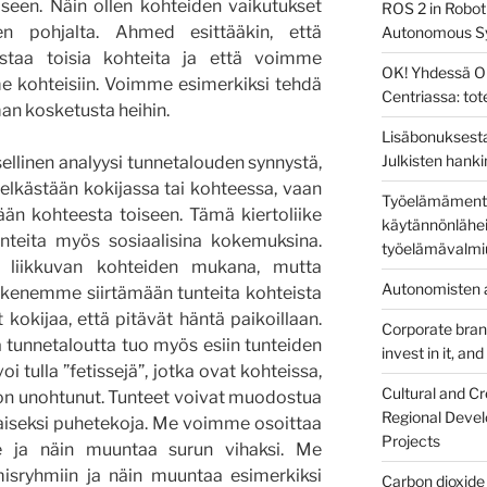
seen. Näin ollen kohteiden vaikutukset
ROS 2 in Robot
n pohjalta. Ahmed esittääkin, että
Autonomous S
aistaa toisia kohteita ja että voimme
OK! Yhdessä O
me kohteisiin. Voimme esimerkiksi tehdä
Centriassa: to
man kosketusta heihin.
Lisäbonuksesta
Julkisten hanki
sellinen analyysi tunnetalouden synnystä,
elkästään kokijassa tai kohteessa, vaan
Työelämämentor
än kohteesta toiseen. Tämä kiertoliike
käytännönlähei
nteita myös sosiaalisina kokemuksina.
työelämävalmi
liikkuvan kohteiden mukana, mutta
Autonomisten a
kenemme siirtämään tunteita kohteista
t kokijaa, että pitävät häntä paikoillaan.
Corporate brandi
tunnetaloutta tuo myös esiin tunteiden
invest in it, an
i tulla ”fetissejä”, jotka ovat kohteissa,
Cultural and Cr
 on unohtunut. Tunteet voivat muodostua
Regional Devel
aiseksi puhetekoja. Me voimme osoittaa
Projects
e ja näin muuntaa surun vihaksi. Me
misryhmiin ja näin muuntaa esimerkiksi
Carbon dioxide 