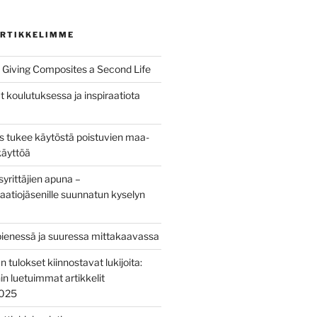
RTIKKELIMME
Giving Composites a Second Life
t koulutuksessa ja inspiraatiota
us tukee käytöstä poistuvien maa-
käyttöä
yrittäjien apuna –
aatiojäsenille suunnatun kyselyn
pienessä ja suuressa mittakaavassa
tulokset kiinnostavat lukijoita:
nin luetuimmat artikkelit
2025