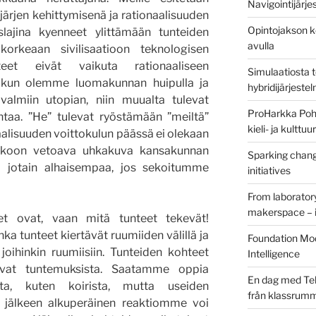
Navigointijärje
 järjen kehittymisenä ja rationaalisuuden
Opintojakson k
lajina kyenneet ylittämään tunteiden
avulla
orkeaan sivilisaatioon teknologisen
eet eivät vaikuta rationaaliseen
Simulaatiosta 
kun olemme luomakunnan huipulla ja
hybridijärjeste
almiin utopian, niin muualta tulevat
ProHarkka Poh
taa. ”He” tulevat ryöstämään ”meiltä”
kieli- ja kulttu
naalisuuden voittokulun päässä ei olekaan
pelkoon vetoava uhkakuva kansakunnan
Sparking chang
la jotain alhaisempaa, jos sekoitumme
initiatives
From laborator
makerspace – i
t ovat, vaan mitä tunteet tekevät!
nka tunteet kiertävät ruumiiden välillä ja
Foundation Mod
joihinkin ruumiisiin. Tunteiden kohteet
Intelligence
vat tuntemuksista. Saatamme oppia
En dag med Tek
sta, kuten koirista, mutta useiden
från klassrum
 jälkeen alkuperäinen reaktiomme voi