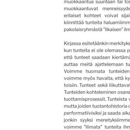
muokkaantua suuntaan tai toi
muokkaantuvat menneisyyde
erilaiset kohteet voivat sij
kiinnittää tunteita haluamiim
pakolaisryhmästä ”likaisen” il
Kirjassa esitetäänkin merkityk
kun tunteita ei ole olemassa p
että tunteet saadaan kiertämä
auttaa meitä ajattelemaan tu
Voimme huomata tunteiden 
voimme myös havaita, että ky
toisiin. Tunteet sekä liikuttava
Tunteiden kohteleminen osana 
tuottamisprosessit. Tunteista vo
mutta joiden tuotantohistoria
performatiivisiksi
ja saada aik
jonkin syyksi menetyksiimm
voimme ”liimata” tunteita ih