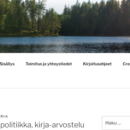
BULLETIN
Sisällys
Toimitus ja yhteystiedot
Kirjoitusohjeet
Cre
TRIA
Etsi:
olitiikka, kirja-arvostelu