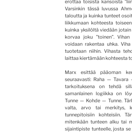
erottaa toisista kansoista ”li
Varsinkin tässä luvussa Ahm
taloutta ja kuinka tunteet oso
liikkumaan kohteesta toiseen.
kuinka yksilöltä viedään jota
korvaa joku ”toinen”. Vihan
voidaan rakentaa uhka. Viha e
tuotetaan niihin. Vihasta teh
laittaa kiertämään kohteesta to
Marx esittää pääoman kert
seuraavasti: Raha — Tavara 
tarkoituksena on tehdä sil
samanlainen logiikka on löyd
Tunne — Kohde — Tunne. Tärk
valta, arvo tai merkitys, 
tunnepitoisiin kohteisiin.
mitenkään tunteen alku tai 
sijaintipiste tunteelle, josta s