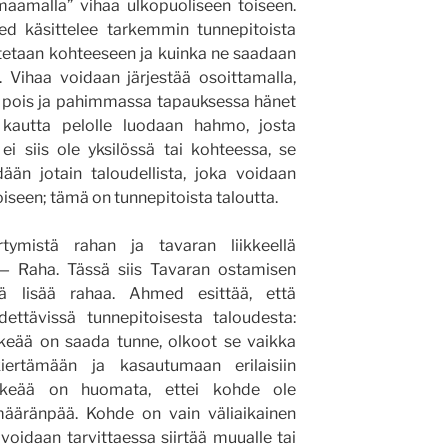
imaamalla” vihaa ulkopuoliseen toiseen.
ed käsittelee tarkemmin tunnepitoista
itetaan kohteeseen ja kuinka ne saadaan
 Vihaa voidaan järjestää osoittamalla,
in pois ja pahimmassa tapauksessa hänet
 kautta pelolle luodaan hahmo, josta
i siis ole yksilössä tai kohteessa, se
dään jotain taloudellista, joka voidaan
iseen; tämä on tunnepitoista taloutta.
ymistä rahan ja tavaran liikkeellä
— Raha. Tässä siis Tavaran ostamisen
lä lisää rahaa. Ahmed esittää, että
ettävissä tunnepitoisesta taloudesta:
eää on saada tunne, olkoot se vaikka
kiertämään ja kasautumaan erilaisiin
 Tärkeää on huomata, ettei kohde ole
määränpää. Kohde on vain väliaikainen
e voidaan tarvittaessa siirtää muualle tai