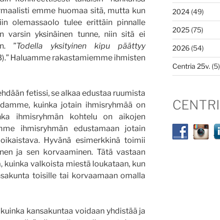
ormaalisti emme huomaa sitä, mutta kun
2024
(49)
n olemassaolo tulee erittäin pinnalle
2025
(75)
varsin yksinäinen tunne, niin sitä ei
n. ”
Todella yksityinen kipu päättyy
2026
(54)
43).” Haluamme rakastamiemme ihmisten
Centria 25v.
(5)
ehdään fetissi, se alkaa edustaa ruumista
CENTR
nohdamme, kuinka jotain ihmisryhmää on
nka ihmisryhmän kohtelu on aikojen
amme ihmisryhmän edustamaan jotain
oikaistava. Hyvänä esimerkkinä toimii
inen ja sen korvaaminen. Tätä vastaan
a, kuinka valkoista miestä loukataan, kun
sakunta toisille tai korvaamaan omalla
, kuinka kansakuntaa voidaan yhdistää ja