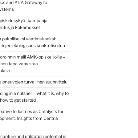
ics and AI: A Gateway to
ystems
piskelukykyä -kampanja
teutus ja kokemukset
 pakolliseksi vaatimukseksi:
ntojen ekologisuus konkretisoituu
oinnin malli AMK‑opiskelijoille –
nen tapa vahvistaa
uksia
joneuvojen turvallinen suunnittelu
ng in a nutshell – what it is, why to
d how to get started
eative Industries as Catalysts for
opment: Insights from Centria
capture and utilization potential in