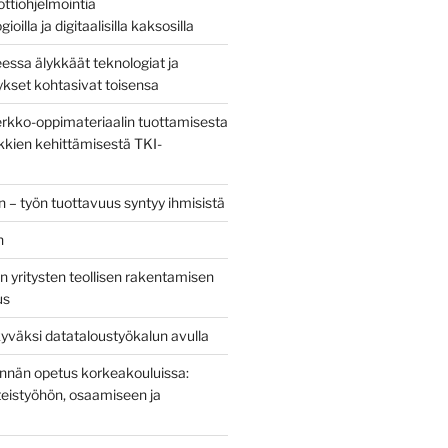
bottiohjelmointia
ioilla ja digitaalisilla kaksosilla
sa älykkäät teknologiat ja
tykset kohtasivat toisensa
kko-oppimateriaalin tuottamisesta
kien kehittämisestä TKI-
 – työn tuottavuus syntyy ihmisistä
n
 yritysten teollisen rakentamisen
us
yväksi datataloustyökalun avulla
tinnän opetus korkeakouluissa:
eistyöhön, osaamiseen ja