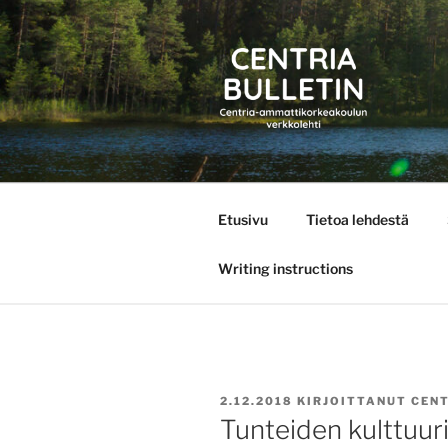
Siirry
sisältöön
CENTRIA 
Etusivu
Tietoa lehdestä
Writing instructions
JULKAISTU
2.12.2018
KIRJOITTANUT
CEN
Tunteiden kulttuurip