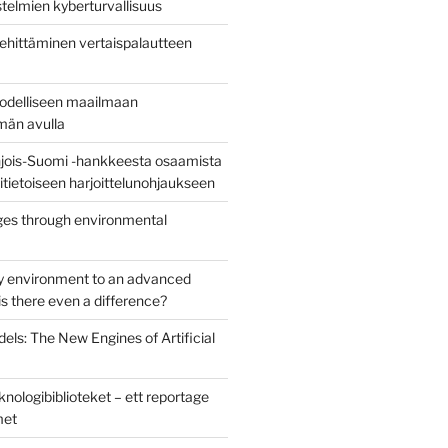
stelmien kyberturvallisuus
ehittäminen vertaispalautteen
todelliseen maailmaan
lmän avulla
jois-Suomi -hankkeesta osaamista
uritietoiseen harjoittelunohjaukseen
es through environmental
y environment to an advanced
s there even a difference?
els: The New Engines of Artificial
nologibiblioteket – ett reportage
met