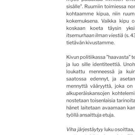
sisälle”. Ruumiin toimiessa n
kohtaamme kipua, niin ruumii
kokemuksena. Vaikka kipu on 
koskaan koeta täysin yksi
itsemurhaan ilman viestiä
(s. 
tietävän kivustamme.
Kivun politiikassa ”haavasta” t
ja luo sille identiteettiä. U
loukattu menneessä ja kui
saatossa edennyt, ja aset
mennyttä vääryyttä, joka on 
alkuperäiskansojen kohtelem
nostetaan toisenlaisia tarinoit
hänet laitetaan avaamaan kan
työllä ansaittuja etuja.
Viha järjestäytyy
luku osoittaa