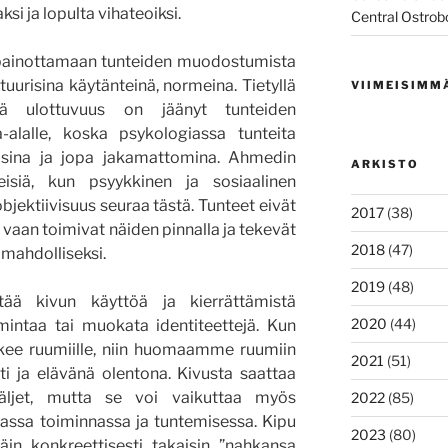
si ja lopulta vihateoiksi.
Central Ostrob
i painottamaan tunteiden muodostumista
tuurisina käytänteinä, normeina. Tietyllä
VIIMEISIMM
mä ulottuvuus on jäänyt tunteiden
-alalle, koska psykologiassa tunteita
aisina ja jopa jakamattomina. Ahmedin
ARKISTO
siä, kun psyykkinen ja sosiaalinen
objektiivisuus seuraa tästä. Tunteet eivät
2017
(38)
ä, vaan toimivat näiden pinnalla ja tekevät
2018
(47)
 mahdolliseksi.
2019
(48)
ää kivun käyttöä ja kierrättämistä
2020
(44)
imintaa tai muokata identiteettejä. Kun
ekee ruumiille, niin huomaamme ruumiin
2021
(51)
i ja elävänä olentona. Kivusta saattaa
äljet, mutta se voi vaikuttaa myös
2022
(85)
ssa toiminnassa ja tuntemisessa. Kipu
2023
(80)
äin konkreettisesti takaisin ”nahkansa