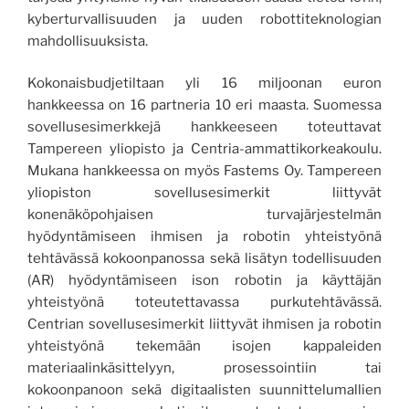
kyberturvallisuuden ja uuden robottiteknologian
mahdollisuuksista.
Kokonaisbudjetiltaan yli 16 miljoonan euron
hankkeessa on 16 partneria 10 eri maasta. Suomessa
sovellusesimerkkejä hankkeeseen toteuttavat
Tampereen yliopisto ja Centria-ammattikorkeakoulu.
Mukana hankkeessa on myös Fastems Oy. Tampereen
yliopiston sovellusesimerkit liittyvät
konenäköpohjaisen turvajärjestelmän
hyödyntämiseen ihmisen ja robotin yhteistyönä
tehtävässä kokoonpanossa sekä lisätyn todellisuuden
(AR) hyödyntämiseen ison robotin ja käyttäjän
yhteistyönä toteutettavassa purkutehtävässä.
Centrian sovellusesimerkit liittyvät ihmisen ja robotin
yhteistyönä tekemään isojen kappaleiden
materiaalinkäsittelyyn, prosessointiin tai
kokoonpanoon sekä digitaalisten suunnittelumallien