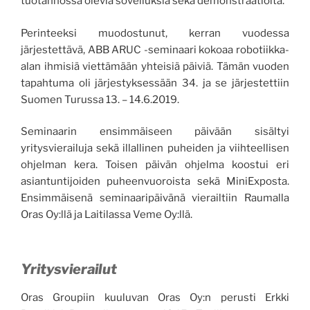
tuotannossa olevia sovelluksia sekä demonstraatioita.
Perinteeksi muodostunut, kerran vuodessa
järjestettävä, ABB ARUC -seminaari kokoaa robotiikka-
alan ihmisiä viettämään yhteisiä päiviä. Tämän vuoden
tapahtuma oli järjestyksessään 34. ja se järjestettiin
Suomen Turussa 13. – 14.6.2019.
Seminaarin ensimmäiseen päivään sisältyi
yritysvierailuja sekä illallinen puheiden ja viihteellisen
ohjelman kera. Toisen päivän ohjelma koostui eri
asiantuntijoiden puheenvuoroista sekä MiniExposta.
Ensimmäisenä seminaaripäivänä vierailtiin Raumalla
Oras Oy:llä ja Laitilassa Veme Oy:llä.
Yritysvierailut
Oras Groupiin kuuluvan Oras Oy:n perusti Erkki