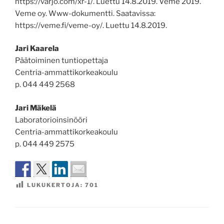
https://varjo.com/xr-1/. Luettu 14.8.2019. Veme 2019.
Veme oy. Www-dokumentti. Saatavissa:
https://veme.fi/veme-oy/. Luettu 14.8.2019.
Jari Kaarela
Päätoiminen tuntiopettaja
Centria-ammattikorkeakoulu
p. 044 449 2568
Jari Mäkelä
Laboratorioinsinööri
Centria-ammattikorkeakoulu
p. 044 449 2575
LUKUKERTOJA:
701