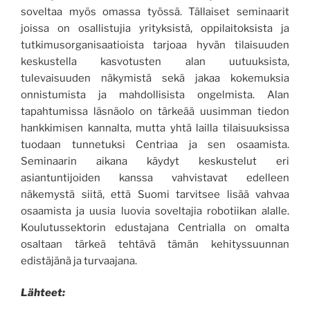
soveltaa myös omassa työssä. Tällaiset seminaarit
joissa on osallistujia yrityksistä, oppilaitoksista ja
tutkimusorganisaatioista tarjoaa hyvän tilaisuuden
keskustella kasvotusten alan uutuuksista,
tulevaisuuden näkymistä sekä jakaa kokemuksia
onnistumista ja mahdollisista ongelmista. Alan
tapahtumissa läsnäolo on tärkeää uusimman tiedon
hankkimisen kannalta, mutta yhtä lailla tilaisuuksissa
tuodaan tunnetuksi Centriaa ja sen osaamista.
Seminaarin aikana käydyt keskustelut eri
asiantuntijoiden kanssa vahvistavat edelleen
näkemystä siitä, että Suomi tarvitsee lisää vahvaa
osaamista ja uusia luovia soveltajia robotiikan alalle.
Koulutussektorin edustajana Centrialla on omalta
osaltaan tärkeä tehtävä tämän kehityssuunnan
edistäjänä ja turvaajana.
Lähteet: