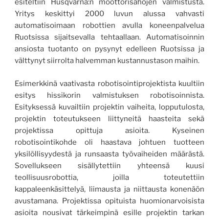
esiteltiin Husqvarna:n moottorisahojen valmistusta.
Yritys keskittyi 2000 luvun alussa vahvasti
automatisoimaan robottien avulla koneenpalvelua
Ruotsissa sijaitsevalla tehtaallaan. Automatisoinnin
ansiosta tuotanto on pysynyt edelleen Ruotsissa ja
välttynyt siirrolta halvemman kustannustason maihin.
Esimerkkinä vaativasta robotisointiprojektista kuultiin
esitys hissikorin valmistuksen robotisoinnista.
Esityksessä kuvailtiin projektin vaiheita, lopputulosta,
projektin toteutukseen liittyneitä haasteita sekä
projektissa opittuja asioita. Kyseinen
robotisointikohde oli haastava johtuen tuotteen
yksilöllisyydestä ja runsaasta työvaiheiden määrästä.
Sovellukseen sisällytettiin yhteensä kuusi
teollisuusrobottia, joilla toteutettiin
kappaleenkäsittelyä, liimausta ja niittausta konenäön
avustamana. Projektissa opituista huomionarvoisista
asioita nousivat tärkeimpinä esille projektin tarkan