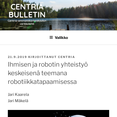
Siirry
sisältöön
CENTRIA BULLETIN
Valikko
JULKAISTU
21.9.2019
KIRJOITTANUT
CENTRIA
Ihmisen ja robotin yhteistyö
keskeisenä teemana
robotiikkatapaamisessa
Jari Kaarela
Jari Mäkelä