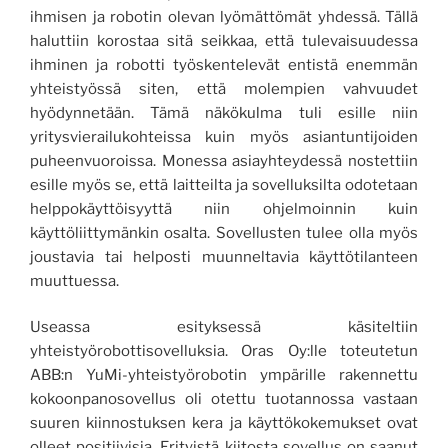
ihmisen ja robotin olevan lyömättömät yhdessä. Tällä
haluttiin korostaa sitä seikkaa, että tulevaisuudessa
ihminen ja robotti työskentelevät entistä enemmän
yhteistyössä siten, että molempien vahvuudet
hyödynnetään. Tämä näkökulma tuli esille niin
yritysvierailukohteissa kuin myös asiantuntijoiden
puheenvuoroissa. Monessa asiayhteydessä nostettiin
esille myös se, että laitteilta ja sovelluksilta odotetaan
helppokäyttöisyyttä niin ohjelmoinnin kuin
käyttöliittymänkin osalta. Sovellusten tulee olla myös
joustavia tai helposti muunneltavia käyttötilanteen
muuttuessa.
Useassa esityksessä käsiteltiin
yhteistyörobottisovelluksia. Oras Oy:lle toteutetun
ABB:n YuMi-yhteistyörobotin ympärille rakennettu
kokoonpanosovellus oli otettu tuotannossa vastaan
suuren kiinnostuksen kera ja käyttökokemukset ovat
olleet positiivisia. Erityistä kiitosta sovellus on saanut