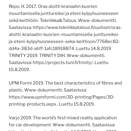
Repo, H. 2017. Oras aloitti kranaatin kuorien
muuntamisella junttureiksi ja eteni kylpyhuoneeseen
sekä keittiöön. Tekniikka&Talous. Www-dokumentti.
Saatavissa: https://www.tekniikkatalous.fi/uutiset/oras-
aloitti-kranaatin-kuorien-muuntamisella-junttureiksi-
ja-eteni-kylpyhuoneeseen-seka-keittioon/7768ec82-
dd4a-383d-abff-1afc18918874. Luettu 14.8.2019
TRINITY 2019. TRINITY DIH. Www-dokumentti.
Saatavissa: https://projects.tuni.fi/trinity/. Luettu
15.8.2019.
UPM Formi 2019. The best characteristics of fibres and
plastic. Www-dokumentti. Saatavissa:
https://www.upmformi.com/3D-printing/Pages/3D-
printing-products.aspx . Luettu 15.8.2019.
Varjo 2019. The world’s first mixed reality application
for car development. Www-dokumentti. Saatavissa: