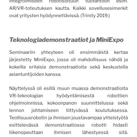
integroimiseen robotisoituun tuotantoon esim.
AR/VR-toteutuksen kautta. Kaikki sovellusesimerkit
ovat yritysten hyödynnettävissä. (Trinity 2019.)
Teknologiademonstraatiot ja MiniExpo
Seminaariin yhteyteen oli ensimmäistä kertaa
järjestetty MiniExpo, jossa oli mahdollisuus nähdä ja
kokeilla erilaisia demonstraatioita sekä keskustella
asiantuntijoiden kanssa.
Näyttelyssä oli esillä muun muassa demonstraatioita
VR-teknologian hyödyntämisestä robottien
ohjelmoinnissa, kokoonpanon suunnittelussa sekä
lennon johtamiseen liittyvässä koulutuksessa.
Teollisuusrobotin ja ihmisen joustavampaa yhteistyötä
esittelevässä demonstraatiossa robotti hidasti
liikenopeuttaan ihmisen lähestyessä sitä.