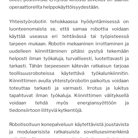
operaattoreilta helppokäyttöisyydestään.
Yhteistyörobotin tehokkaassa hyödyntämisessä on
luonteenomaista se, että samaa robottia voidaan
käyttää useassa eri tehtävässä tai työpisteessä
tarpeen mukaan. Robotin mekaaninen irrottaminen ja
uudelleen kiinnittäminen pitäisi pystyä tekemään
helposti ilman työkaluja, turvallisesti, luotettavasti ja
tarkasti. Tähän tarpeeseen kätevän ratkaisun tarjoaa
teollisuusroboteissa käytettävä työkalunkiinnitin.
Kiinnittimen avulla yhteistyörobotin paikoitus voidaan
toteuttaa tarkasti ja varmasti. Irrotus ja lukitus
tapahtuvat ilman työkaluja. Kiinnittimen välityksellä
voidaan tehdä myös energiansyöttöön ja
tiedonsiirtoon liittyviä kytkentöjä.
Robotisoituun konepalveluun käytettävistä joustavista
ja modulaarisista ratkaisuista sovellusesimerkkinä