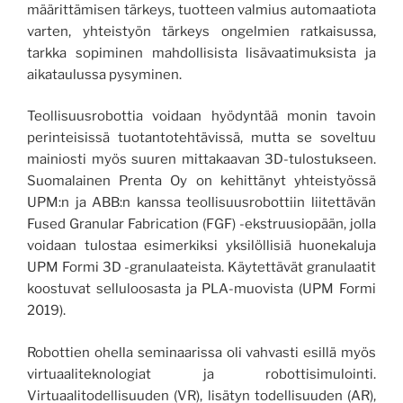
määrittämisen tärkeys, tuotteen valmius automaatiota
varten, yhteistyön tärkeys ongelmien ratkaisussa,
tarkka sopiminen mahdollisista lisävaatimuksista ja
aikataulussa pysyminen.
Teollisuusrobottia voidaan hyödyntää monin tavoin
perinteisissä tuotantotehtävissä, mutta se soveltuu
mainiosti myös suuren mittakaavan 3D-tulostukseen.
Suomalainen Prenta Oy on kehittänyt yhteistyössä
UPM:n ja ABB:n kanssa teollisuusrobottiin liitettävän
Fused Granular Fabrication (FGF) -ekstruusiopään, jolla
voidaan tulostaa esimerkiksi yksilöllisiä huonekaluja
UPM Formi 3D -granulaateista. Käytettävät granulaatit
koostuvat selluloosasta ja PLA-muovista (UPM Formi
2019).
Robottien ohella seminaarissa oli vahvasti esillä myös
virtuaaliteknologiat ja robottisimulointi.
Virtuaalitodellisuuden (VR), lisätyn todellisuuden (AR),