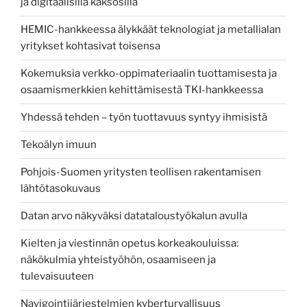
ja digitaalisilla kaksosilla
HEMIC-hankkeessa älykkäät teknologiat ja metallialan
yritykset kohtasivat toisensa
Kokemuksia verkko-oppimateriaalin tuottamisesta ja
osaamismerkkien kehittämisestä TKI-hankkeessa
Yhdessä tehden – työn tuottavuus syntyy ihmisistä
Tekoälyn imuun
Pohjois-Suomen yritysten teollisen rakentamisen
lähtötasokuvaus
Datan arvo näkyväksi datataloustyökalun avulla
Kielten ja viestinnän opetus korkeakouluissa:
näkökulmia yhteistyöhön, osaamiseen ja
tulevaisuuteen
Navigointijärjestelmien kyberturvallisuus