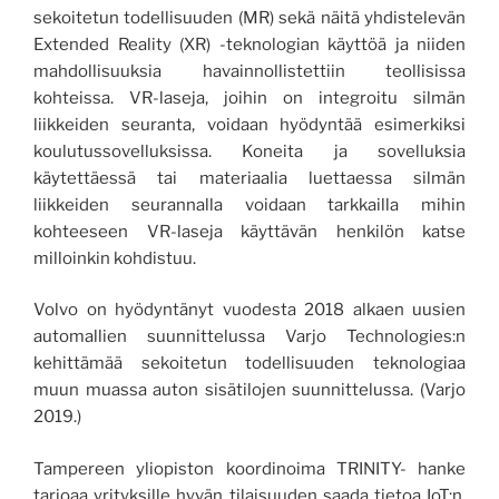
sekoitetun todellisuuden (MR) sekä näitä yhdistelevän
Extended Reality (XR) -teknologian käyttöä ja niiden
mahdollisuuksia havainnollistettiin teollisissa
kohteissa. VR-laseja, joihin on integroitu silmän
liikkeiden seuranta, voidaan hyödyntää esimerkiksi
koulutussovelluksissa. Koneita ja sovelluksia
käytettäessä tai materiaalia luettaessa silmän
liikkeiden seurannalla voidaan tarkkailla mihin
kohteeseen VR-laseja käyttävän henkilön katse
milloinkin kohdistuu.
Volvo on hyödyntänyt vuodesta 2018 alkaen uusien
automallien suunnittelussa Varjo Technologies:n
kehittämää sekoitetun todellisuuden teknologiaa
muun muassa auton sisätilojen suunnittelussa. (Varjo
2019.)
Tampereen yliopiston koordinoima TRINITY- hanke
tarjoaa yrityksille hyvän tilaisuuden saada tietoa IoT:n,