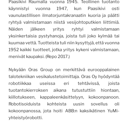
Paasikivi Raumalla vuonna 1945. Teollinen tuotanto
käynnistyi vuonna 1947, kun Paasikivi osti
vaunulastillisen ilmatorjuntakranaatin kuoria ja päätti
ryhtyä valmistamaan niistä vesijohtoputkien liittimiä.
Näiden jälkeen yritys ryhtyi valmistamaan
yksinkertaisia pystyhanoja, joista tuli joko kylmää tai
kuumaa vettä. Tuotteista tuli niin kysyttyjä, että vuonna
1952 kaikki tuotteet, jotka yritys kykeni valmistamaan,
menivät kaupaksi. (Repo 2017.)
Nykyään Oras Group on merkittävä eurooppalainen
talotekniikan vesikalustetoimittaja. Oras Oy hyödyntää
robotiikkaa useissa eri tehtävissä, joista
tuotantokierroksen aikana tutustuttiin hiontaan,
kiillotukseen, kappaleenkäsittelyyn, kokoonpanoon.
Robotisoiduista kohteista uusin sovellus oli
kokoonpanossa, jota hoiti ABB:n kaksikätinen YuMi-
yhteistyörobotti.