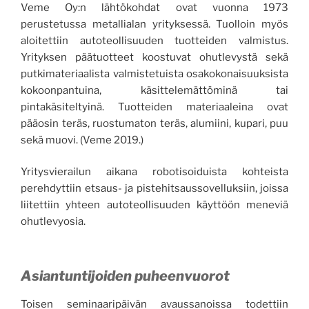
Veme Oy:n lähtökohdat ovat vuonna 1973
perustetussa metallialan yrityksessä. Tuolloin myös
aloitettiin autoteollisuuden tuotteiden valmistus.
Yrityksen päätuotteet koostuvat ohutlevystä sekä
putkimateriaalista valmistetuista osakokonaisuuksista
kokoonpantuina, käsittelemättöminä tai
pintakäsiteltyinä. Tuotteiden materiaaleina ovat
pääosin teräs, ruostumaton teräs, alumiini, kupari, puu
sekä muovi. (Veme 2019.)
Yritysvierailun aikana robotisoiduista kohteista
perehdyttiin etsaus- ja pistehitsaussovelluksiin, joissa
liitettiin yhteen autoteollisuuden käyttöön meneviä
ohutlevyosia.
Asiantuntijoiden puheenvuorot
Toisen seminaaripäivän avaussanoissa todettiin