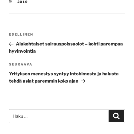
KATEGORIAT
2019
Artikkelien
Edellinen
EDELLINEN
selaus
artikkeli
Alakohtaiset sairauspoissaolot – kohti parempaa
hyvinvointia
Seuraava
SEURAAVA
artikkeli
Yrityksen menestys syntyy intohimosta ja halusta
tehdä asiat paremmin koko ajan
Etsi:
Haku