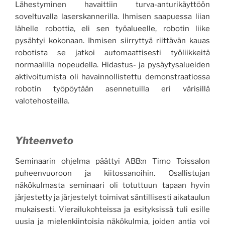
Lähestyminen havaittiin turva-anturikäyttöön
soveltuvalla laserskannerilla. Ihmisen saapuessa liian
lähelle robottia, eli sen työalueelle, robotin liike
pysähtyi kokonaan. Ihmisen siirryttyä riittävän kauas
robotista se jatkoi automaattisesti työliikkeitä
normaalilla nopeudella. Hidastus- ja pysäytysalueiden
aktivoitumista oli havainnollistettu demonstraatiossa
robotin työpöytään asennetuilla eri värisillä
valotehosteilla.
Yhteenveto
Seminaarin ohjelma päättyi ABB:n Timo Toissalon
puheenvuoroon ja kiitossanoihin. Osallistujan
näkökulmasta seminaari oli totuttuun tapaan hyvin
järjestetty ja järjestelyt toimivat säntillisesti aikataulun
mukaisesti. Vierailukohteissa ja esityksissä tuli esille
uusia ja mielenkiintoisia näkökulmia, joiden antia voi