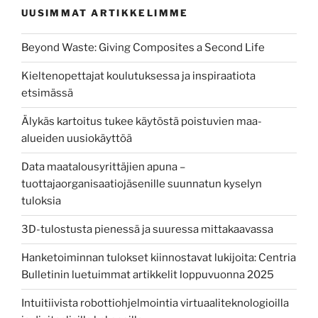
UUSIMMAT ARTIKKELIMME
Beyond Waste: Giving Composites a Second Life
Kieltenopettajat koulutuksessa ja inspiraatiota
etsimässä
Älykäs kartoitus tukee käytöstä poistuvien maa-
alueiden uusiokäyttöä
Data maatalousyrittäjien apuna –
tuottajaorganisaatiojäsenille suunnatun kyselyn
tuloksia
3D-tulostusta pienessä ja suuressa mittakaavassa
Hanketoiminnan tulokset kiinnostavat lukijoita: Centria
Bulletinin luetuimmat artikkelit loppuvuonna 2025
Intuitiivista robottiohjelmointia virtuaaliteknologioilla