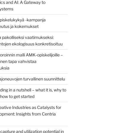
ics and AI: A Gateway to
ystems
piskelukykyä -kampanja
teutus ja kokemukset
 pakolliseksi vaatimukseksi:
ntojen ekologisuus konkretisoituu
oinnin malli AMK‑opiskelijoille –
nen tapa vahvistaa
uksia
joneuvojen turvallinen suunnittelu
ng in a nutshell – what it is, why to
d how to get started
eative Industries as Catalysts for
opment: Insights from Centria
capture and utilization potential in