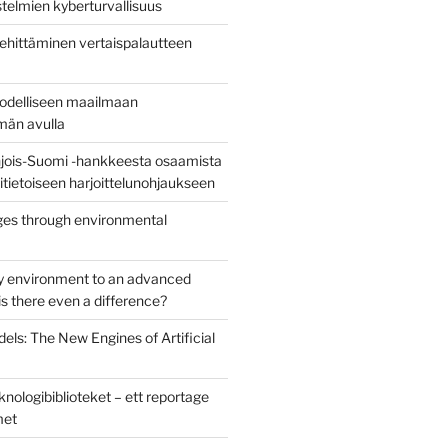
stelmien kyberturvallisuus
ehittäminen vertaispalautteen
todelliseen maailmaan
lmän avulla
jois-Suomi -hankkeesta osaamista
uritietoiseen harjoittelunohjaukseen
es through environmental
y environment to an advanced
s there even a difference?
els: The New Engines of Artificial
nologibiblioteket – ett reportage
met