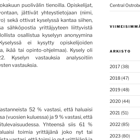
lokakuun puolivälin tienoilla. Opiskelijat,
Central Ostrob
ontaan, jättivät yhteystietojaan (nimi,
) sekä ottivat kyselyssä kantaa siihen,
VIIMEISIMM
a sähköpostia yrittäjyyteen liittyvistä
llista osallistua kyselyyn anonyymina
Kyselyssä ei kysytty opiskelijoiden
a, ikää tai opinto-ohjelmaa). Kysely oli
ARKISTO
22. Kyselyn vastauksia analysoitiin
sten vastauksia.
2017
(38)
2018
(47)
2019
(48)
2020
(44)
astanneista 52 % vastasi, että haluaisi
2021
(51)
sa (vuosien kuluessa) ja 9 % vastasi, että
ähitulevaisuudessa. Yhteensä siis 61 %
2022
(85)
aluaisi toimia yrittäjänä joko nyt tai
2023
(80)
a vastasi, että toimi jo nyt yrittäjänä ja