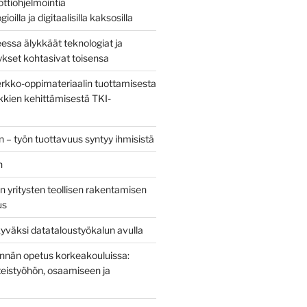
bottiohjelmointia
ioilla ja digitaalisilla kaksosilla
sa älykkäät teknologiat ja
tykset kohtasivat toisensa
kko-oppimateriaalin tuottamisesta
kien kehittämisestä TKI-
 – työn tuottavuus syntyy ihmisistä
n
 yritysten teollisen rakentamisen
us
yväksi datataloustyökalun avulla
tinnän opetus korkeakouluissa:
eistyöhön, osaamiseen ja