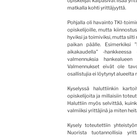
opiskelijat kaipasivat lisää yri
matkalla kohti yrittäjyyttä.
Pohjalla oli havainto TKI-toimi
opiskelijoille, mutta kiinnost
hyviksi ja toimiviksi, mutta silt
paikan päälle. Esimerkiksi ”N
aikakaudella” -hankkeessa 
valmennuksia hankealueen al
Valmennukset eivät ole tavoi
osallistujia ei löytynyt alueelta r
Kyselyssä haluttiinkin kartoi
opiskelijoita ja millaisiin toteu
Haluttiin myös selvittää, kuink
valmiiksi yrittäjinä ja miten hei
Kysely toteutettiin yhteist
Nuorista tuotannollisia yrit