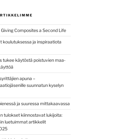
RTIKKELIMME
Giving Composites a Second Life
t koulutuksessa ja inspiraatiota
us tukee käytöstä poistuvien maa-
käyttöä
yrittäjien apuna –
aatiojäsenille suunnatun kyselyn
pienessä ja suuressa mittakaavassa
tulokset kiinnostavat lukijoita:
nin luetuimmat artikkelit
2025