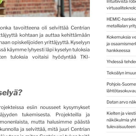
Intuitiivista ro
virtuaaliteknolog
HEMIC-hankkees
metallialan yri
jonka tavoitteena oli selvittää Centrian
ittäjyyttä kohtaan ja auttaa kehittämään
Kokemuksia ver
an opiskelijoiden yrittäjyyttä. Kyselyyn
ja osaamismerk
issä käymme lyhyesti läpi kyselyn tuloksia
hankkeessa
ten tuloksia voitaisi hyödyntää TKI-
Yhdessä tehden
Tekoälyn imuu
Pohjois-Suomen
yselyä?
lähtötasokuva
Datan arvo näk
rojekteissa esiin nousseet kysymykset
Kielten ja vies
täjyyden tukemisesta. Projekteilla ja
näkökulmia yht
aan monenlaista, mutta halusimme päästä
tulevaisuuteen
unnolla ja selvittää, mitä juuri Centrian