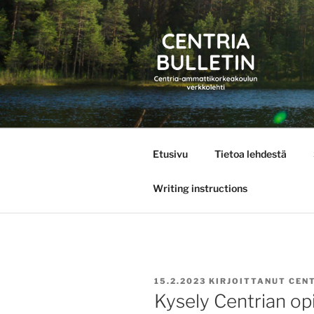
Siirry
sisältöön
CENTRIA 
Etusivu
Tietoa lehdestä
Writing instructions
JULKAISTU
15.2.2023
KIRJOITTANUT
CEN
Kysely Centrian opi