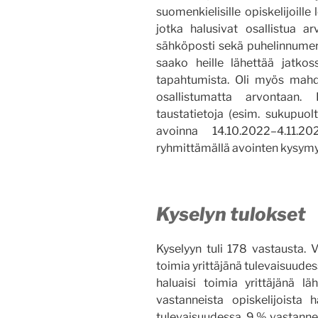
suomenkielisille opiskelijoille 
jotka halusivat osallistua arv
sähköposti sekä puhelinnumero
saako heille lähettää jatkoss
tapahtumista. Oli myös mahdo
osallistumatta arvontaan. 
taustatietoja (esim. sukupuolt
avoinna 14.10.2022–4.11.20
ryhmittämällä avointen kysymy
Kyselyn tulokset
Kyselyyn tuli 178 vastausta. V
toimia yrittäjänä tulevaisuudes
haluaisi toimia yrittäjänä l
vastanneista opiskelijoista h
tulevaisuudessa. 9 % vastanneist