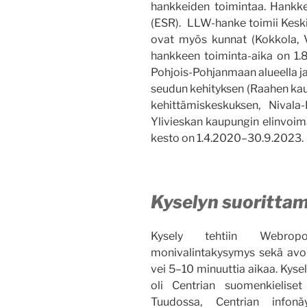
hankkeiden toimintaa. Hankke
(ESR). LLW-hanke toimii Keski
ovat myös kunnat (Kokkola, V
hankkeen toiminta-aika on 1.
Pohjois-Pohjanmaan alueella j
seudun kehityksen (Raahen ka
kehittämiskeskuksen, Nival
Ylivieskan kaupungin elinvoi
kesto on 1.4.2020–30.9.2023.
Kyselyn suoritta
Kysely tehtiin Webrop
monivalintakysymys sekä avo
vei 5–10 minuuttia aikaa. Kyse
oli Centrian suomenkieliset 
Tuudossa, Centrian infonä