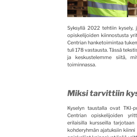
Syksyllä 2022 tehtiin kysely, 
opiskelijoiden kiinnostusta yr
Centrian hanketoimintaa tukema
tuli 178 vastausta. Tässä tekst
ja keskustelemme siitä, mi
toiminnassa.
Miksi tarvittiin k
Kyselyn taustalla ovat TKI-p
Centrian opiskelijoiden yrit
erilaisilla kursseilla tarjot
kohderyhmän ajatuksiin kiinni k