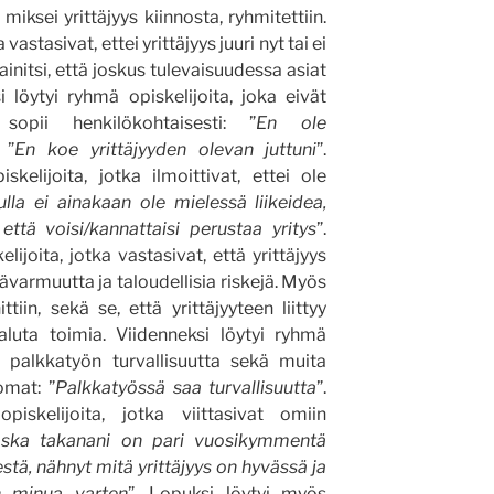
iksei yrittäjyys kiinnosta, ryhmitettiin.
 vastasivat, ettei yrittäjyys juuri nyt tai ei
initsi, että joskus tulevaisuudessa asiat
i löytyi ryhmä opiskelijoita, joka eivät
sopii henkilökohtaisesti: ”
En ole
 ”
En koe yrittäjyyden olevan juttuni
”.
kelijoita, jotka ilmoittivat, ettei ole
ulla ei ainakaan ole mielessä liikeidea,
 että voisi/kannattaisi perustaa yritys
”.
lijoita, jotka vastasivat, että yrittäjyys
pävarmuutta ja taloudellisia riskejä. Myös
tiin, sekä se, että yrittäjyyteen liittyy
haluta toimia. Viidenneksi löytyi ryhmä
at palkkatyön turvallisuutta sekä muita
omat: ”
Palkkatyössä saa turvallisuutta
”.
iskelijoita, jotka viittasivat omiin
ska takanani on pari vuosikymmentä
stä, nähnyt mitä yrittäjyys on hyvässä ja
n minua varten
”. Lopuksi löytyi myös