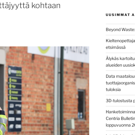
ttäjyyttä kohtaan
UUSIMMAT A
Beyond Waste: 
Kieltenopettaja
etsimässä
Älykäs kartoit
alueiden uusio
Data maatalous
tuottajaorganis
tuloksia
3D-tulostusta 
Hanketoiminnan 
Centria Bulleti
loppuvuonna 