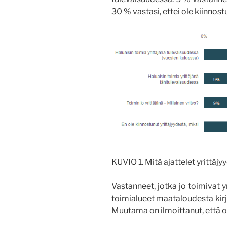
30 % vastasi, ettei ole kiinnost
KUVIO 1. Mitä ajattelet yrittäj
Vastanneet, jotka jo toimivat yr
toimialueet maataloudesta kirj
Muutama on ilmoittanut, että on