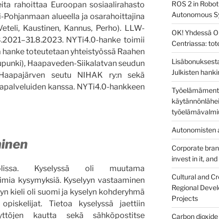
ROS 2 in Robot
ita rahoittaa Euroopan sosiaalirahasto
Autonomous S
-Pohjanmaan alueella ja osarahoittajina
eteli, Kaustinen, Kannus, Perho). LLW-
OK! Yhdessä O
8.2021–31.8.2023. NYTi4.0-hanke toimii
Centriassa: to
a hanke toteutetaan yhteistyössä Raahen
Lisäbonuksesta
upunki), Haapaveden-Siikalatvan seudun
Julkisten hanki
a-Haapajärven seutu NIHAK ry:n sekä
mapalveluiden kanssa. NYTi4.0-hankkeen
Työelämämentor
käytännönlähei
työelämävalmi
Autonomisten a
minen
Corporate brandi
invest in it, an
olissa. Kyselyssä oli muutama
Cultural and Cr
imia kysymyksiä. Kyselyyn vastaaminen
Regional Devel
lyn kieli oli suomi ja kyselyn kohderyhmä
Projects
opiskelijat. Tietoa kyselyssä jaettiin
yttöjen kautta sekä sähköpostitse
Carbon dioxide 