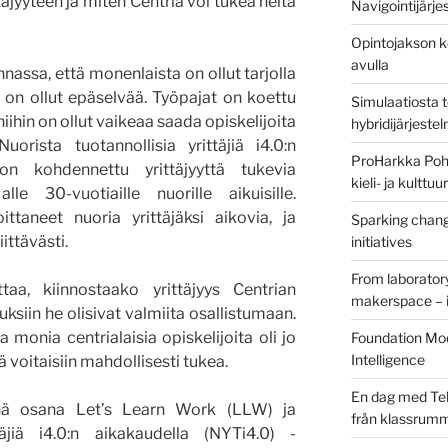
ttäjyyteen ja miten Centria voi tukea heitä
Navigointijärje
Opintojakson k
avulla
nnassa, että monenlaista on ollut tarjolla
us on ollut epäselvää. Työpajat on koettu
Simulaatiosta 
i niihin on ollut vaikeaa saada opiskelijoita
hybridijärjeste
uorista tuotannollisia yrittäjiä i4.0:n
ProHarkka Poh
on kohdennettu yrittäjyyttä tukevia
kieli- ja kulttu
le 30-vuotiaille nuorille aikuisille.
ttaneet nuoria yrittäjäksi aikovia, ja
Sparking chang
iittävästi.
initiatives
From laborator
ttaa, kiinnostaako yrittäjyys Centrian
makerspace – i
tuksiin he olisivat valmiita osallistumaan.
a monia centrialaisia opiskelijoita oli jo
Foundation Mod
Intelligence
tä voitaisiin mahdollisesti tukea.
En dag med Tek
yönä osana Let’s Learn Work (LLW) ja
från klassrum
täjiä i4.0:n aikakaudella (NYTi4.0) -