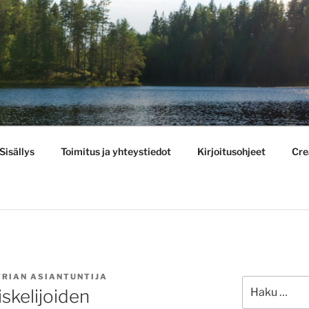
BULLETIN
Sisällys
Toimitus ja yhteystiedot
Kirjoitusohjeet
Cre
TRIAN ASIANTUNTIJA
Etsi:
skelijoiden