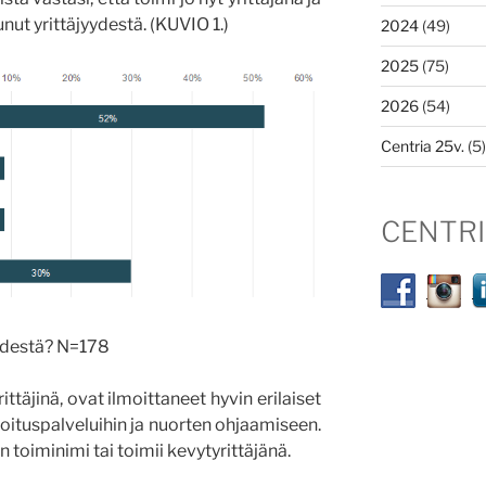
unut yrittäjyydestä. (KUVIO 1.)
2024
(49)
2025
(75)
2026
(54)
Centria 25v.
(5)
CENTR
yydestä? N=178
ittäjinä, ovat ilmoittaneet hyvin erilaiset
oituspalveluihin ja nuorten ohjaamiseen.
 toiminimi tai toimii kevytyrittäjänä.