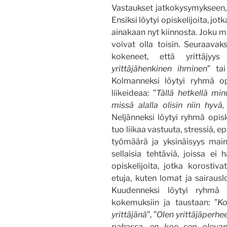
Vastaukset jatkokysymykseen, m
Ensiksi löytyi opiskelijoita, jotka
ainakaan nyt kiinnosta. Joku ma
voivat olla toisin. Seuraavaks
kokeneet, että yrittäjyys 
yrittäjähenkinen ihminen
” tai
Kolmanneksi löytyi ryhmä opis
liikeideaa: ”
Tällä hetkellä min
missä alalla olisin niin hyvä,
Neljänneksi löytyi ryhmä opiske
tuo liikaa vastuuta, stressiä, e
työmäärä ja yksinäisyys mainit
sellaisia tehtäviä, joissa ei 
opiskelijoita, jotka korostiv
etuja, kuten lomat ja sairausl
Kuudenneksi löytyi ryhmä op
kokemuksiin ja taustaan: ”
Ko
yrittäjänä
”, ”
Olen yrittäjäperhee
pahassa, en koe sen oleva