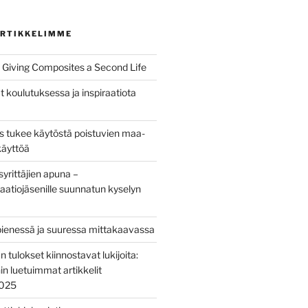
RTIKKELIMME
Giving Composites a Second Life
t koulutuksessa ja inspiraatiota
us tukee käytöstä poistuvien maa-
käyttöä
yrittäjien apuna –
aatiojäsenille suunnatun kyselyn
pienessä ja suuressa mittakaavassa
tulokset kiinnostavat lukijoita:
nin luetuimmat artikkelit
2025