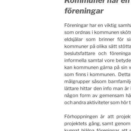
Kommuner har en vi
föreningar
Föreningar har en viktig samh
som ordnas i kommunen sköts d
eldsjälar som brinner för si
kommuner på olika sätt stötta
beslutsfattare och förenin
informella samtal vore betydel
kan kommunen gärna på sin w
som finns i kommunen. Detta ök
målgrupper såsom barnfamilje
lättare hittar den info man är
någon form av gemensam händ
och andra aktiviteter som hör ti
Förhoppningen är att proje
projektets gång, samt genom 
kunnat hjälpa föreningar att n