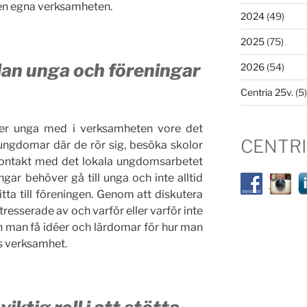
 den egna verksamheten.
2024
(49)
2025
(75)
an unga och föreningar
2026
(54)
Centria 25v.
(5)
ler unga med i verksamheten vore det
CENTR
a ungdomar där de rör sig, besöka skolor
kontakt med det lokala ungdomsarbetet
ngar behöver gå till unga och inte alltid
itta till föreningen. Genom att diskutera
tresserade av och varför eller varför inte
n man få idéer och lärdomar för hur man
ns verksamhet.