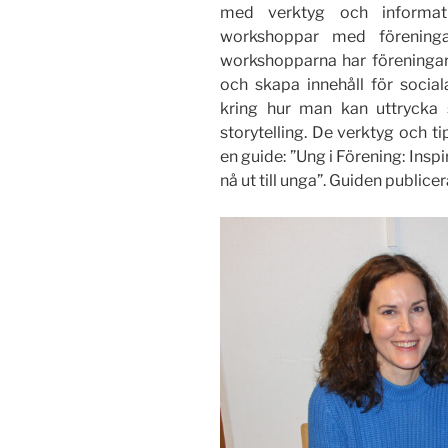
med verktyg och informa
workshoppar med föreningar
workshopparna har föreningar 
och skapa innehåll för social
kring hur man kan uttrycka 
storytelling. De verktyg och t
en guide: ”Ung i Förening: Insp
nå ut till unga”. Guiden public