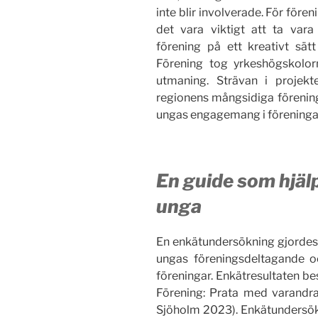
inte blir involverade. För för
det vara viktigt att ta var
förening på ett kreativt sätt
Förening tog yrkeshögskolo
utmaning. Strävan i proje
regionens mångsidiga förening
ungas engagemang i föreningar
En guide som hjälp
unga
En enkätundersökning gjordes 
ungas föreningsdeltagande o
föreningar. Enkätresultaten bes
Förening: Prata med varandra
Sjöholm 2023). Enkätundersökni