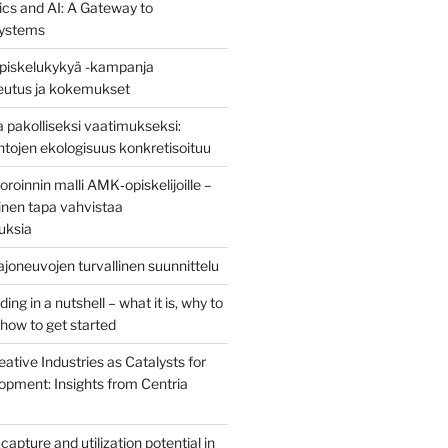
ics and AI: A Gateway to
ystems
piskelukykyä -kampanja
teutus ja kokemukset
 pakolliseksi vaatimukseksi:
ntojen ekologisuus konkretisoituu
oinnin malli AMK‑opiskelijoille –
nen tapa vahvistaa
uksia
joneuvojen turvallinen suunnittelu
ng in a nutshell – what it is, why to
d how to get started
eative Industries as Catalysts for
opment: Insights from Centria
capture and utilization potential in