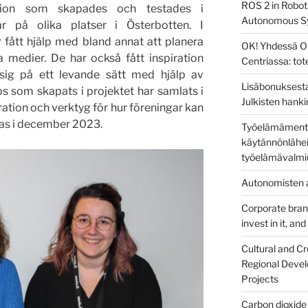
ROS 2 in Robot
tion som skapades och testades i
Autonomous S
 på olika platser i Österbotten. I
fått hjälp med bland annat att planera
OK! Yhdessä O
a medier. De har också fått inspiration
Centriassa: to
sig på ett levande sätt med hjälp av
Lisäbonuksesta
ips som skapats i projektet har samlats i
Julkisten hanki
iration och verktyg för hur föreningar kan
eras i december 2023.
Työelämämentor
käytännönlähei
työelämävalmi
Autonomisten a
Corporate brandi
invest in it, an
Cultural and Cr
Regional Devel
Projects
Carbon dioxide 