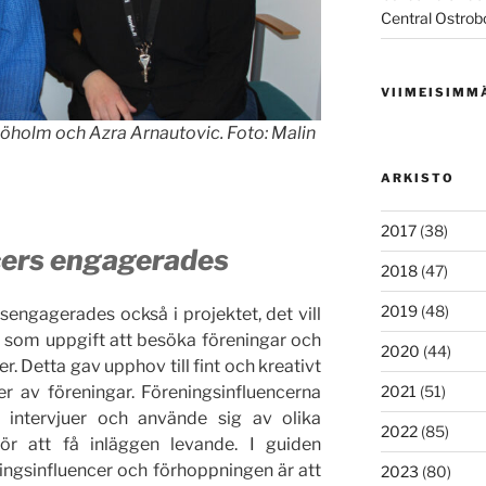
Central Ostrob
VIIMEISIMM
öholm och Azra Arnautovic. Foto: Malin
ARKISTO
2017
(38)
cers engagerades
2018
(47)
2019
(48)
sengagerades också i projektet, det vill
som uppgift att besöka föreningar och
2020
(44)
. Detta gav upphov till fint och kreativt
r av föreningar. Föreningsinfluencerna
2021
(51)
r, intervjuer och använde sig av olika
2022
(85)
ör att få inläggen levande. I guiden
ngsinfluencer och förhoppningen är att
2023
(80)