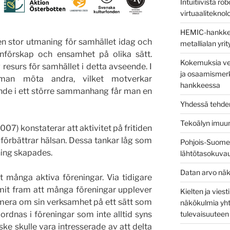
Intuitiivista ro
virtuaaliteknolog
HEMIC-hankkees
en stor utmaning för samhället idag och
metallialan yri
tanförskap och ensamhet på olika sätt.
Kokemuksia ver
 resurs för samhället i detta avseende. I
ja osaamismerk
man möta andra, vilket motverkar
hankkeessa
de i ett större sammanhang får man en
Yhdessä tehden
Tekoälyn imuu
07) konstaterar att aktivitet på fritiden
förbättrar hälsan. Dessa tankar låg som
Pohjois-Suomen
ning skapades.
lähtötasokuva
Datan arvo näk
t många aktiva föreningar. Via tidigare
mit fram att många föreningar upplever
Kielten ja vies
rmera om sin verksamhet på ett sätt som
näkökulmia yht
rdnas i föreningar som inte alltid syns
tulevaisuuteen
ske skulle vara intresserade av att delta