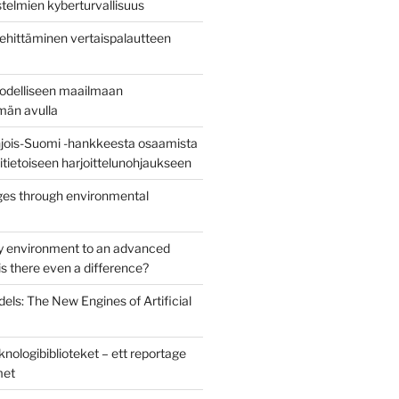
stelmien kyberturvallisuus
ehittäminen vertaispalautteen
todelliseen maailmaan
lmän avulla
jois-Suomi -hankkeesta osaamista
uritietoiseen harjoittelunohjaukseen
es through environmental
y environment to an advanced
s there even a difference?
els: The New Engines of Artificial
nologibiblioteket – ett reportage
met