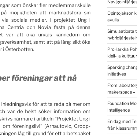
Navigointijärje
eningar som önskar fler medlemmar skulle
a på möjligheten att marknadsföra sin
Opintojakson k
 via sociala medier. I projektet Ung i
avulla
rna Centria och Novia fasta på denna
Simulaatiosta 
ktet var att öka ungas kännedom om
hybridijärjeste
sverksamhet, samt att på lång sikt öka
 i Österbotten.
ProHarkka Poh
kieli- ja kulttu
Sparking chang
initiatives
er föreningar att nå
From laborator
makerspace – i
Foundation Mod
inledningsvis för att ta reda på mer om
Intelligence
ch var de helst söker information om
krivs närmare i artikeln ”Projektet Ung i
En dag med Tek
 om föreningsliv!” (Arnautovic, Groop-
från klassrum
ngen låg till grund för ett arbetspaket