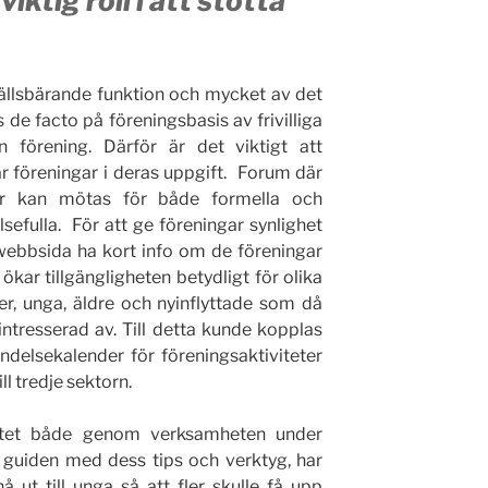
ktig roll i att stötta
ällsbärande funktion och mycket av det
e facto på föreningsbasis av frivilliga
n förening. Därför är det viktigt att
r föreningar i deras uppgift. Forum där
gar kan mötas för både formella och
sefulla. För att ge föreningar synlighet
ebbsida ha kort info om de föreningar
ar tillgängligheten betydligt för olika
r, unga, äldre och nyinflyttade som då
 intresserad av. Till detta kunde kopplas
elsekalender för föreningsaktiviteter
ll tredje sektorn.
ktet både genom verksamheten under
guiden med dess tips och verktyg, har
å ut till unga så att fler skulle få upp