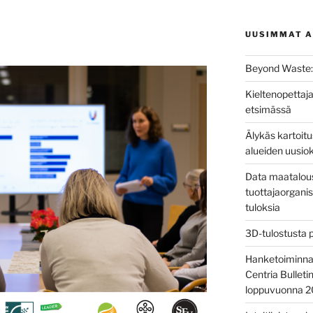
UUSIMMAT A
Beyond Waste: 
Kieltenopettaja
etsimässä
Älykäs kartoit
alueiden uusio
Data maatalous
tuottajaorganis
tuloksia
3D-tulostusta 
Hanketoiminnan 
Centria Bulleti
loppuvuonna 