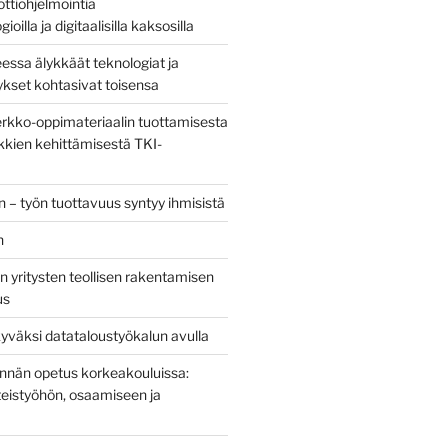
bottiohjelmointia
ioilla ja digitaalisilla kaksosilla
sa älykkäät teknologiat ja
tykset kohtasivat toisensa
kko-oppimateriaalin tuottamisesta
kien kehittämisestä TKI-
 – työn tuottavuus syntyy ihmisistä
n
 yritysten teollisen rakentamisen
us
yväksi datataloustyökalun avulla
tinnän opetus korkeakouluissa:
eistyöhön, osaamiseen ja