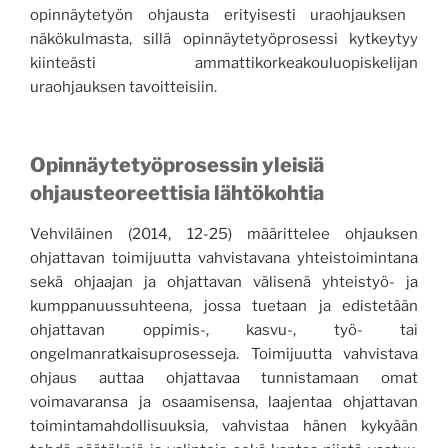
opinnäytetyön ohjausta erityisesti uraohjauksen
näkökulmasta, sillä o
pinnäytetyöprosessi kytkeytyy
kiinteästi ammattikorkeakouluopiskelijan
uraohjauksen tavoitteisiin
.
Opinnäytetyö
prosessi
n
yleisiä
ohjausteoreettis
ia
lähtökoh
tia
Vehviläinen
(2014, 12-25) määrittelee ohjauksen
ohjattavan toimijuutt
a vahvistavana yhteistoimintana
sekä
ohjaajan ja ohjattavan välisenä
yhteistyö- ja
kumppanuussuhteena, jossa tuetaan ja edistetään
ohjattavan oppimis-, kasvu-, työ- tai
ongelmanratkaisuprosesseja. Toimijuutta vahvistava
ohjaus auttaa ohjattavaa tunnistamaan omat
voimavaransa ja osaamisensa, laajentaa ohjattavan
toimintamahdollisuuksia, vahvistaa
hänen kykyään