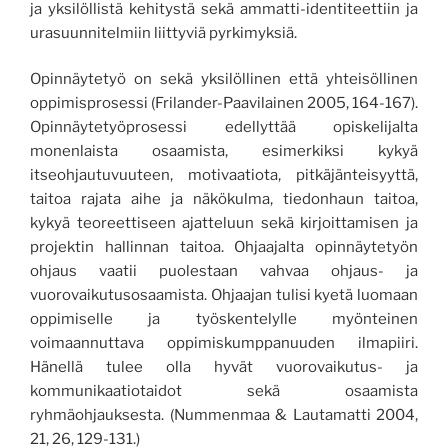
ja yksilöllistä kehitystä sekä ammatti-identiteettiin ja
urasuunnitelmiin liittyviä pyrkimyksiä.
Opinnäytet
yö on sekä yksilöll
inen että yhteisöllinen
oppimisprosessi
(Frilander-Paavilainen 2005, 164-167).
Opinnäytetyöprosessi edellyttää opiskelijalta
monenlaista osaamista, esimerkiksi kykyä
itseohjautuvuuteen, motivaatiota, pitkäjänteisyyttä,
taitoa rajata aihe ja näkökulma, tiedonhaun taitoa,
kykyä teoreettiseen ajatteluun sekä kirjoittamisen ja
projektin hallinnan taitoa
. Ohjaajalta opinnäytetyön
ohjaus vaatii puolestaan vahvaa ohjaus- ja
vuorovaikutusosaamista. Ohjaajan tulisi kyetä luomaan
oppimiselle ja työskentelylle myönteinen
voimaannuttava oppimiskumppanuuden ilmapiiri
.
H
änellä tulee olla hyvät vuorovaikutus- ja
kommunikaatiotaidot sekä osaamista
ryhmäohjauksesta.
(Nummenmaa & Lautamatti 2004,
21, 26
, 129-131.
)