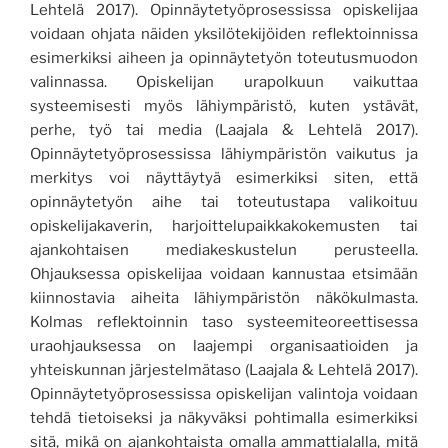
Lehtelä 2017). Opinnäytetyöprosessissa opiskelijaa
voidaan ohjata näiden yksilötekijöiden reflektoinnissa
esimerkiksi aiheen ja opinnäytetyön toteutusmuodon
valinnassa. Opiskelijan urapolkuun vaikuttaa
systeemisesti myös lähiympäristö, kuten ystävät,
perhe, työ tai media (Laajala & Lehtelä 2017).
Opinnäytetyöprosessissa lähiympäristön vaikutus ja
merkitys voi näyttäytyä esimerkiksi siten, että
opinnäytetyön aihe tai toteutustapa valikoituu
opiskelijakaverin
, harjoittelupaikkakokemusten tai
ajankohtaisen mediakeskustelun perusteella.
Ohjauksessa opiskelijaa voidaan kannustaa etsimään
kiinnostavia aiheita lähiympäristön näkökulmasta.
Kolmas reflektoinnin taso systeemiteoreettisessa
uraohjauksessa on laajempi organisaatioiden ja
yhteiskunnan järjestelmätaso (Laajala & Lehtelä 2017).
Opinnäytetyöprosessissa
opiskelijan valintoja voidaan
tehdä tietoiseksi ja näkyväksi pohtimalla esimerkiksi
sitä, mikä on ajankohtaista
omalla ammattialalla
, mitä