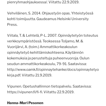
pienryhmaohjauksessa/
. Viitattu 22.9.2019.
Vehviläinen
,
S. 2014. Ohjaustyön opas. Yhteistyössä
kohti toimijuutta. Gaudeamus Helsinki University
Press.
Viitala, T. & Lehtelä, P-L. 2007. Opinnäytetyön toteutus
verkkoympäristössä. Teoksessa Toljamo, M. &
Vuorijärvi, A. (toim.) Ammattikorkeakoulun
opinnäytetyö kehittämiskohteena. Käytännön
kokemuksia ja perusteltuja puheenvuoroja. Oulun
seudun ammattikorkeakoulu, 79-91.
Saatavissa:
http://www.oamk.fi/opinnaytehanke/docs/opinnaytetyo
kirja.pdf.
Viitattu 21.9.2019.
Vipunen. Opetushallinnon tietopalvelu. Saatavissa:
https://vipunen.fi/fi-fi. Viitattu 22.9.2019
.
Hanna-Mari Pesonen