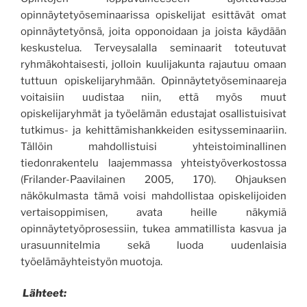
opinnäytetyöseminaarissa opiskelijat esittävät omat
opinnäytetyönsä, joita opponoidaan ja joista käydään
keskustelua.
Terveysalalla s
eminaarit toteutuvat
ryhmäkohtaisesti, jolloin kuulijakunta rajautuu omaan
tuttuun opiskelijaryhmään. Opinnäytetyöseminaareja
voitaisiin uudistaa niin, että myös
muut
opiskelijaryhmät ja
työelämän edustajat osallistuisivat
tutkimus- ja kehittämishankkeiden
esitys
seminaariin
.
Tällöin mahdollistuisi yhteistoiminallinen
tiedonrakentelu laajemmassa yhteistyöverkostossa
(Frilander-Paavilainen 2005, 170).
Ohjauksen
näkökulmasta
tämä
voisi
mahdollistaa opiskelijoiden
vertaisoppimisen,
avata
heille
näkymiä
opinnäytetyöprosessiin
,
tukea ammatillista kasvua ja
urasuunnitelmia
sekä
luoda uudenlaisia
työelämäyhteistyön
muotoja.
Lähteet: