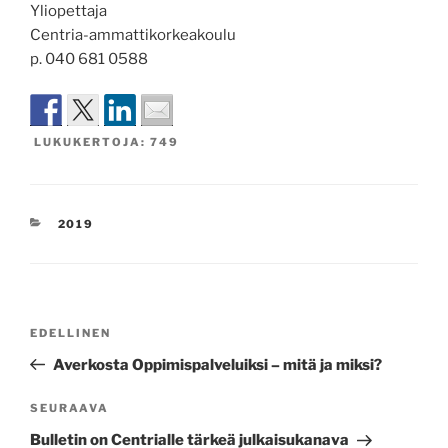
Yliopettaja
Centria-ammattikorkeakoulu
p. 040 681 0588
LUKUKERTOJA:
749
KATEGORIAT
2019
Artikkelien
Edellinen
EDELLINEN
selaus
artikkeli
Averkosta Oppimispalveluiksi – mitä ja miksi?
Seuraava
SEURAAVA
artikkeli
Bulletin on Centrialle tärkeä julkaisukanava