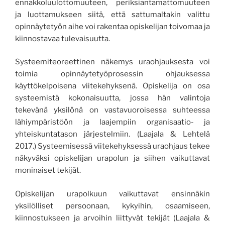
ennakkoluulottomuuteen, periksiantamattomuuteen
ja luottamukseen siitä, että sattumaltakin valittu
opinnäytetyön aihe voi rakentaa opiskelijan toivomaa ja
kiinnostavaa tulevaisuutta.
Systeemiteoreettinen
näkemys uraohjauksesta
voi
toimia opinnäytetyöprosessin ohjauksessa
käyttökelpoisena viitekehyksenä.
Opiskelija on osa
systeemistä kokonaisuutta, jossa hän
valintoja
tekevänä
yksilönä on vastavuoroisessa suhteessa
lähiympäristöön ja laajempiin organisaatio- ja
yhteiskuntatason järjestelmiin.
(Laajala & Lehtelä
2017.)
Systeemisessä viitekehyksessä uraohjaus
tekee
näkyväksi opiskelijan urapolun ja siihen vaikuttavat
moninaiset
tekijät.
Opiskelijan urapolkuun vaikuttavat ensinnäkin
yksilölliset persoonaan, kykyihin, osaamiseen,
kiinnostukseen ja arvoihin liittyvät tekijät (Laajala &