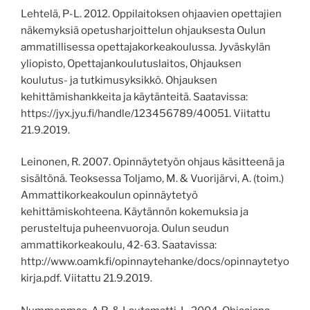
Lehtelä,
P-L. 2012. Oppilaitoksen ohjaavien opettajien
näkemyksiä opetusharjoittelun ohjauksesta Oulun
ammatillisessa opettajakorkeakoulussa. Jyväskylän
yliopisto, Opettajankoulutuslaitos, Ohjauksen
koulutus- ja tutkimusyksikkö. Ohjauksen
kehittämishankkeita ja käytänteitä.
Saatavissa:
https://jyx.jyu.fi/handle/123456789/40051.
Viitattu
21.9.2019
.
Leinonen, R. 2007. Opinnäytetyön ohjaus käsitteenä ja
sisältönä. Teoksessa Toljamo, M. & Vuorijärvi, A. (toim.)
Ammattikorkeakoulun opinnäytetyö
kehittämiskohteena. Käytännön kokemuksia ja
perusteltuja puheenvuoroja. Oulun seudun
ammattikorkeakoulu, 42-63.
Saatavissa:
http://www.oamk.fi/opinnaytehanke/docs/opinnaytetyo
kirja.pdf.
Viitattu 21.9.2019.