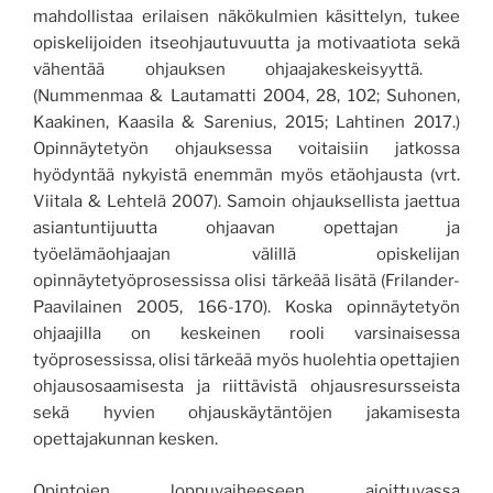
mahdollistaa erilaisen näkökulmien käsittelyn,
tukee
opiskelijoiden itseohjautuvuutta
ja motivaatiota sekä
vähentää ohjauksen ohjaajakeskeisyyttä.
(
Nummenmaa & Lautamatti 2004,
28
, 102
;
Suhonen,
Kaakinen, Kaasila & Sarenius, 2015;
Lahtinen 2017.
)
Opinnäytetyön ohjauksessa voitaisiin jatkossa
hyödyntää nyk
yistä enemmän myös etäohjausta
(vrt.
Viitala & Lehtelä 2007)
.
Samoin ohjauksellista jaettua
asiantuntijuutta ohjaavan opettajan ja
työelämäohjaajan välillä opiskelijan
opinnäytetyöprosessissa olisi tärkeää lisätä (Frilander-
Paavilainen 2005, 166-170).
Koska opinnäytetyön
ohjaajilla on keskeinen rooli varsinaisessa
työprosessissa, olisi tärkeää
myös
huolehtia
opettajien
ohjausosaamisesta
ja riittävistä ohjausresursseista
sekä
hyvien ohjauskäytäntöjen jakamisesta
opettajakunnan kesken
.
Opintojen loppuvaiheeseen ajoittuvassa