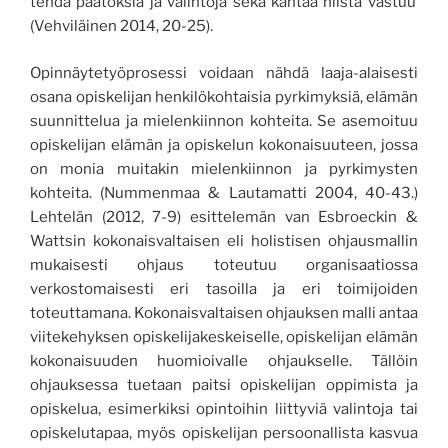
tehdä päätöksiä ja valintoja sekä kantaa niistä vastuu
(Vehviläinen 2014, 20-25)
.
Opinnäytetyöprosessi voidaan nähdä laaja-alaisesti
osana opiskelijan henkilökohtaisia pyrkimyksiä, elämän
suunnittelua ja mielenkiinnon kohteita. Se asemoituu
opiskelijan elämän ja opiskelun kokonaisuuteen, jossa
on monia muitakin mielenkiinnon ja pyrkimysten
kohteita. (Nummenmaa &
Lautamatti 2004, 40-43.)
Lehtelän (2012, 7-9) esittelemän van Esbroeckin &
Wattsin k
okonais
valtaisen eli holistisen
ohjausmallin
mukaisesti
ohjaus toteutuu organisaatiossa
verkostomaisesti eri tasoilla ja eri toimijoiden
toteuttamana. Kokonaisvaltaisen ohjauksen
malli antaa
viitekehyksen opiskelijakeskeiselle, opiskelijan elämän
kokonaisuuden huomioivalle ohjaukselle. Tällöin
ohjauksessa tuetaan
paitsi
opiskelijan oppimista ja
opiskelua, esimerkiksi opintoihin liittyviä valintoja tai
opiskelutapaa, myös opiskelijan persoonallista kasvua