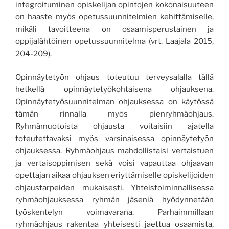
integroituminen opiskelijan opintojen kokonaisuuteen
on
haaste myös opetussuunnitelmien kehittämiselle,
mikäli tavoitteena on osaamisperustainen ja
oppijalähtöinen opetussuunnitelma
(vrt. Laajala 2015,
204-209)
.
Opinnäytetyön ohjaus toteutuu
terveysalalla
tällä
hetkellä
opinnäytetyökohtaisena o
hjauksena.
Opinnäytetyösuunnitelman ohjauksessa on käytössä
tämän
rinnalla myös
pien
ryhmäohjaus.
Ryhmämuotoista ohjausta voitaisiin ajatella
toteutettavaksi myös varsinaisessa opinnäytetyön
ohjauksessa. Ryhmäohjaus mahdollistaisi vertaistuen
ja vertaisoppimisen sekä voisi vapauttaa ohjaavan
opettajan aikaa ohjauksen eriyttämiselle opiskelijoiden
ohjaustarpeiden mukaisesti.
Yhteistoiminnallisessa
ryhmäohjauksessa ryhmän jäseniä hyödynnetään
työskentelyn voimavarana
. Parhaimmillaan
ryhmäohjaus rakentaa yhteisesti jaettua osaamista
,