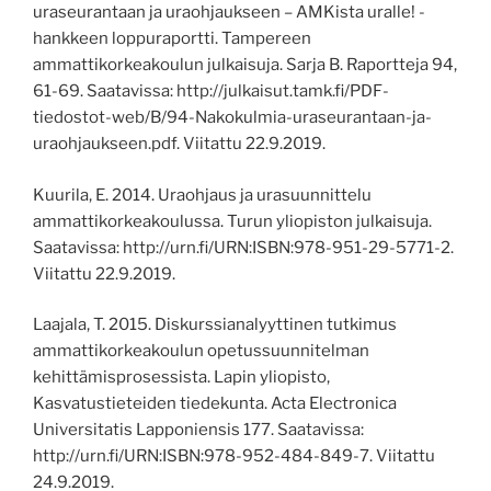
uraseurantaan ja uraohjaukseen – AMKista uralle! -
hankkeen loppuraportti. Tampereen
ammattikorkeakoulun julkaisuja. Sarja B. Raportteja 94
,
61-69
.
Saatavissa:
http://julkaisut.tamk.fi/PDF-
tiedostot-web/B/94-Nakokulmia-uraseurantaan-ja-
uraohjaukseen.pdf.
Viitattu 22.9.2019.
Kuurila
,
E. 2014. Uraohjaus ja urasuunnittelu
ammattikorkeakoulussa. Turun yliopiston julkaisuja.
Saatavissa:
http://urn.fi/URN:ISBN:978-951-29-5771-2
.
Viitattu 22.9.2019.
Laajala, T. 2015. Diskurssianalyyttinen tutkimus
ammattikorkeakoulun opetussuunnitelman
kehittämisprosessista.
Lapin yliopisto
,
Kasvatustieteiden tiedekunta
.
Acta Electronica
Universitatis Lapponiensis 177
. Saatavissa:
http://urn.fi/URN:ISBN:978-952-484-849-7
. Viitattu
24.9.2019.