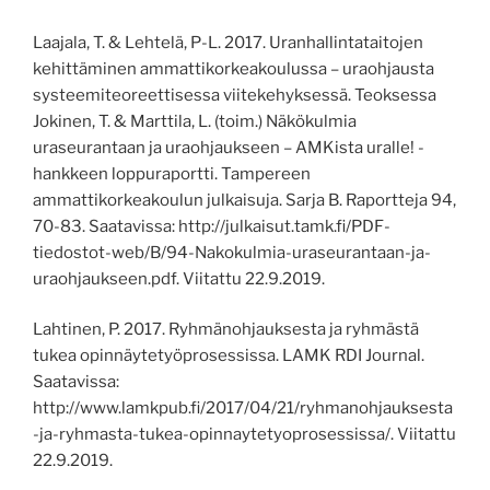
Laajala
,
T. & Lehtelä
,
P-L. 2017. Uranhallintataitojen
kehittäminen ammattikorkeakoulussa – uraohjausta
systeemiteoreettisessa viitekehyksessä. Teoksessa
Jokinen, T. & Marttila, L. (toim.) Näkökulmia
uraseurantaan ja uraohjaukseen – AMKista uralle! -
hankkeen loppuraportti. Tampereen
ammattikorkeakoulun julkaisuja. Sarja B. Raportteja 94,
70-83.
Saatavissa:
http://julkaisut.tamk.fi/PDF-
tiedostot-web/B/94-Nakokulmia-uraseurantaan-ja-
uraohjaukseen.pdf.
Viitattu 22.9.2019.
Lahtinen, P. 2017. Ryhmänohjauksesta ja ryhmästä
tukea opinnäytetyöprosessissa. LAMK RDI Journal.
Saatavissa:
http://www.lamkpub.fi/2017/04/21/ryhmanohjauksesta
-ja-ryhmasta-tukea-opinnaytetyoprosessissa/.
Viitattu
22.9.2019.