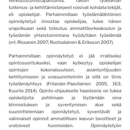
verkostoitumistapahtumia. Tällöin työelämän
tutkimus- ja kehittämistarpeet voisivat kohdata tekijät,
eli opiskelijat.
Parhaimmillaan työelämälähtöinen
opinnäytetyö innostaa opiskelijaa, tulee hänen
urapolkuaan sekä toteutuu ammattikorkeakoulun ja
työelämän
yhteistoimintana hyödyttäen
työelämää
(vrt. Rissanen 2007; Ruotsalainen & Eriksson 2007)
.
Parhaimmillaan opinnäytetyö ei jää irralliseksi
opintosuoritukseksi, vaan kytkeyty
y
opiskelijan
opintojen kokonaisuuteen
, asiantuntijuuden
kehittymiseen ja
urasuunnitelmiin
ja sillä
on
tiivis
työelämäyhteys
(
Frilander-Paavilainen 2005, 163;
Kuurila 2014)
.
Opinto-ohjaukselle haasteena on tukea
opiskelijoita pohtimaan ja löytämään oma
kiinnostuksen ja syventymisen alue sekä
suunnittelemaan opinnäytetyö, syventävät ja
valinnaiset opinnot
ammatillisen kasvun tavoitteet
ja
uratoiveet huomioiden.
Opinnäytetyön