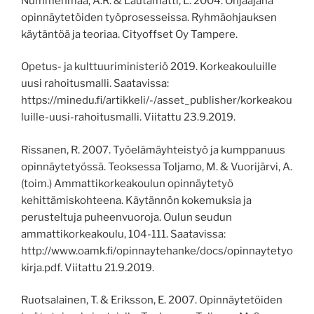
Nummenmaa
,
A.R. & Lautamatti
,
L. 2004. Ohjaajana
opinnäytetöiden työprosesseissa. Ryhmäohjauksen
käytäntöä ja teoriaa.
Cityoffset Oy Tampere.
Opetus- ja kulttuuriministeriö 2019. Korkeakouluille
uusi rahoitusmalli. Saatavissa:
https://minedu.fi/artikkeli/-/asset_publisher/korkeakou
luille-uusi-rahoitusmalli.
Viitattu 23.9.2019.
Rissanen, R. 2007. Työelämäyhteistyö ja kumppanuus
opinnäytetyössä. Teoksessa Toljamo, M. & Vuorijärvi, A.
(toim.) Ammattikorkeakoulun opinnäytetyö
kehittämiskohteena. Käytännön kokemuksia ja
perusteltuja puheenvuoroja. Oulun seudun
ammattikorkeakoulu, 104-111.
Saatavissa:
http://www.oamk.fi/opinnaytehanke/docs/opinnaytetyo
kirja.pdf.
Viitattu 21.9.2019.
Ruotsalainen, T. & Eriksson, E. 2007. Opinnäytetöiden