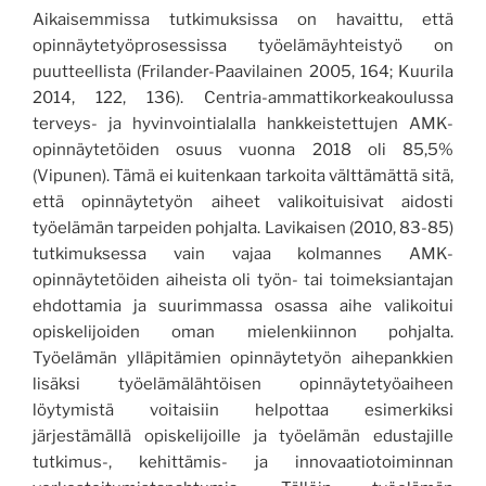
Aikaisemmissa tutkimuksissa on havaittu, että
opinnäytetyöprosessissa työelämäyhteistyö on
puutteellista (Frilander-Paavilainen 2005, 164
; Kuurila
2014, 122, 136
).
Centria-ammattikorkeakoulussa
terveys- ja hyvinvointialalla hankkeistettujen AMK-
opinnäytetöiden osuus vuonna 2018 oli 85,5%
(Vipunen)
.
Tämä ei kuitenkaan tarkoita välttämättä sitä,
että opinnäytetyön aiheet valikoituisivat aidosti
työelämän tarpeiden pohjalta. Lavikaisen (2010,
83-85
)
tutkimuksessa vain vajaa kolmannes AMK-
opinnäytetöiden aiheista oli työn- tai toimeksiantajan
ehdottamia ja suurimmassa osassa
aihe valikoitui
opiskelijoiden oman mielenkiinnon pohjalta
.
Työelämän ylläpitämien opinnäytetyön aihepankkien
lisäksi t
yöelämä
lähtöisen opinnäytetyöaiheen
löytymistä voitaisiin
helpottaa
esimerkiksi
järjestämällä opiskelijoille ja työelämän edustajille
tutkimus-, kehittämis- ja innovaatiotoiminnan