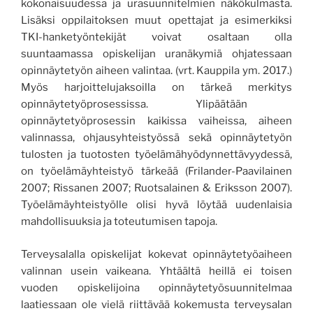
kokonaisuudessa
ja urasuunnitelmien näkökulmasta
.
Lisäksi oppilaitoksen muut opettajat ja esimerkiksi
TKI-
hanketyöntekijät voivat osaltaan olla
suuntaamassa
opiskelijan uranäkymiä ohjatessaan
opinnäytetyön aiheen valintaa. (vrt. Kauppila
ym. 2017.)
Myös
harjoitteluj
aksoilla
on tärkeä
merkitys
opinnäytetyöprosessissa.
Ylipäätään
opinnäytetyöprosessin kaikissa vaiheissa, aiheen
valinnassa, ohjausyhteistyössä sekä opinnäytetyön
tulosten ja tuotosten työelämähyödynnettävyydessä,
on työelämäyhteistyö tärkeää (Frilander-Paavilainen
2007; Rissanen 2007; Ruotsalainen & Eriksson 2007).
Työelämäyhteistyölle olisi hyvä löytää uudenlaisia
mahdollisuuksia ja toteutumisen tapoja.
Terveysalalla o
piskelijat
kokevat
opinnäytetyöaiheen
valinnan
usein
vaikeana. Yhtäältä heillä ei toisen
vuoden opiskelijoina
opinnäytetyösuunnitelmaa
laatiessaan
ole vielä
riittävää kokemusta terveysalan