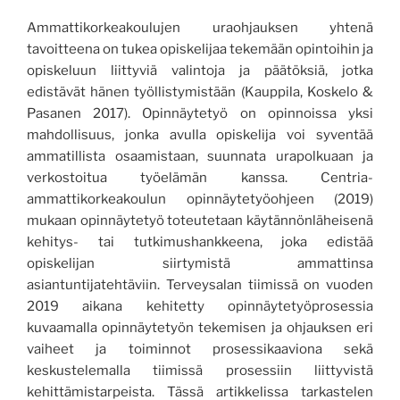
Ammattikorkeakoulujen uraohjauksen
yhtenä
tavoitteena on tukea opiskelijaa tekemään
opintoihin ja
opiskeluun liittyviä
valintoja
ja päätöksiä, jotka
edistävät hänen työllistymistään (Kauppila, Koskelo &
Pasanen 2017).
Opinnäytetyö on opinnoissa yksi
mahdollisuus, jo
nka avulla
opiskelija voi syventää
ammatillista
osaamistaan, suunnata
urapolkuaan ja
verkostoitua työelämän kanssa.
Centria-
ammattikorkeakoulun opinnäytetyöohjeen (201
9
)
mukaan
opinnäytetyö toteutetaan käytännönläheisenä
kehitys- tai tutkimushankkeena, joka
edistää
opiskelijan siirtymistä ammattinsa
asiantuntijatehtäviin.
Terveysalan tiimissä on vuoden
2019 aikana kehitetty opinnäytetyöprosessia
kuvaamalla opinnäytetyön tekemisen ja ohjauksen eri
vaiheet ja
toiminnot
prosessikaaviona sekä
keskustelemalla
tiimissä prosessiin liittyvistä
kehittämistarpeista.
Tässä artikkelissa tarkastel
en