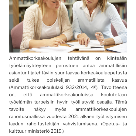
Ammattikorkeakoulujen tehtävänä on
kiinteään
työelämäyhteyteen perustuen
antaa ammatillisiin
asiantuntijatehtäviin suuntaavaa korkeakouluopetusta
sekä tukea opiskelijan ammatillista kasvua
(Ammattikorkeakoululaki 932/2014, 4§)
.
Tavoitteena
on, että ammattikorkeakouluissa koulutetaan
työelämän tarpeisiin hyvin työllistyviä osaajia. Tämä
tavoite näkyy myös ammattikorkeakoulujen
rahoitusmallissa vuodesta 2021 alkaen työllistymisen
laadun rahoitustekijän vahvistumisena.
(Opetus- ja
kulttuuriministeriö 2019.)