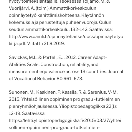
hyöty toimeksiantajalle. Teoksessa Toljamo, M. &
Vuorijärvi, A. (toim.) Ammattikorkeakoulun
opinnäytetyö kehittämiskohteena. Käytännön
kokemuksia ja perusteltuja puheenvuoroja. Oulun
seudun ammattikorkeakoulu, 132-142.
Saatavissa:
http://www.oamk.fi/opinnaytehanke/docs/opinnaytetyo
kirja.pdf.
Viitattu 21.9.2019.
Savickas
,
M.L. & Porfeli
,
E.J. 2012.
Career Adapt-
Abilities Scale: Construction, reliability, and
measurement equivalence across 13 countries.
Journal
of Vocational Behavior 80:661–673.
Suhonen, M., Kaakinen, P. Kaasila, R. & Sarenius, V-M.
2015. Yhteisöllinen oppiminen pro gradu -tutkielmien
pienryhmäohjauksessa. Yliopistopedagogiikka 22(1):
12-19.
Saatavissa:
https://lehti.yliopistopedagogiikka.fi/2015/03/27/yhtei
sollinen-oppiminen-pro-gradu-tutkielmien-