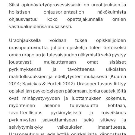
Siksi opinnäytetyöprosessissakin on uraohjauksen
ja
holistisen ohjausorientaation näkökulmi
sta
ohjausvastuu koko opettajakunnalla omien
vastuualueidensa mukaisesti.
Uraohjauksella voidaan tukea opiskelijoiden
urasopeutuvuutta,
jolloin opiskelija tulee tietoiseksi
oman urapolun ja tulevai
suuden näkymistä sekä
pystyy
joustavasti mukauttamaan omat sisäiset
pyrkimyksensä ja tavoitteensa ulkoisten
mahdollisuuksien ja edellytysten mukaisesti
(Kuurila
2014; Savickas & Porfeli 2012)
.
Urasopeutuvuus liittyy
opiskelijan psykologiseen pääomaan, jonka osatekijöitä
ovat minäpystyvyyden ja luottamuksen kokemus,
myönteinen asenne tulevaisuutta kohtaan,
tavoitteellisuus pyrkimyksissä ja toiveikkuus
pyrkimysten saavuttamiseen sekä sitkeys ja
selviytymiskyky vaikeuksien ilmaantuessa.
Urasopeutuvuus edellyttää opiskelijalta kiinnostusta