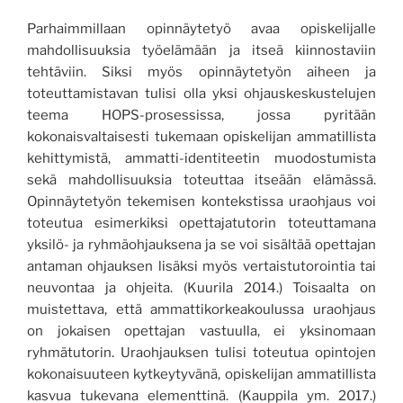
Parhaimmillaan opinnäytetyö avaa opiskelijalle
mahdollisuuksia työelämään ja itseä kiinnostaviin
tehtäviin. Siksi myös opinnäytetyön aiheen ja
toteuttamistavan tulisi olla yksi ohjauskeskustelujen
teema HOPS-prosessissa, jossa pyritään
kokonaisvaltaisesti tukemaan opiskelijan ammatillista
kehittymistä, ammatti-identiteetin muodostumista
sekä mahdollisuuksia toteuttaa itseään elämässä.
Opinnäytetyön tekemisen kontekstissa uraohjaus voi
toteutua esimerkiksi opettajatutorin toteuttam
ana
yksilö- ja ryhmäohjauksena ja
se voi sisältää opettajan
antaman ohjauksen lisäksi myös vertaistutorointia tai
neuvontaa ja ohjeita.
(Kuurila 2014.)
Toisaalta on
muistettava, että ammattikorkeakoulussa uraohjaus
on
jokaisen opettajan vastuulla, e
i yksinomaan
ryhmätutorin
. Uraohjauksen tulisi toteutua
opintojen
kokonaisuuteen
kytkeytyvänä, opiskelijan ammatillista
kasvua tukevana elementtinä.
(Kauppila ym. 2017
.)