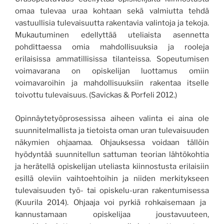
omaa tulevaa uraa kohtaan
sekä
valmiutta
tehdä
vastuullisia tulevaisuutta rakentavia valintoja ja tekoja.
Mukautuminen edellyttää uteliaista asennetta
pohdittaessa omia mahdollisuuksia ja rooleja
erilaisissa ammatillisissa tilanteissa. Sopeutumisen
voimavarana on opiskelijan luottamus omiin
voimavaroihin ja mahdollisuuksiin rakentaa itselle
toivottu tulevaisuus. (Savickas & Porfeli 2012.)
Opinnäytetyöprosessissa aiheen valinta ei aina ole
suunnitelmallista ja tietoista oman uran tulevaisuuden
näkymien ohjaamaa. Ohjauksessa voidaan tällöin
hyödyntää suunnitellu
n sattuman teorian lähtökohtia
ja herätellä opiskelijan uteliasta kiinnostusta erilaisiin
esillä oleviin vaihtoehtoihin ja niiden merkitykseen
tulevaisuuden työ- tai opiskelu-uran rakentumisessa
(Kuurila 2014).
Ohjaaja voi
pyrkiä rohkaisemaan ja
kannustamaan opiskelijaa joustavuuteen,