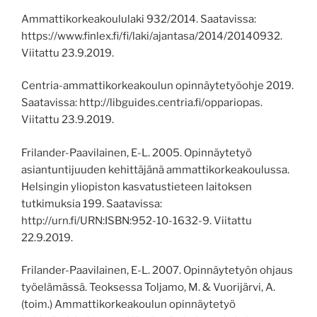
Ammattikorkeakoululaki 932/2014.
Saatavissa:
https://www.finlex.fi/fi/laki/ajantasa/2014/20140932.
Viitattu 23.9.2019.
Centria-ammat
tikorkeakoulun opinnäytetyöohje
201
9
.
Saatavissa:
http://libguides.centria.fi/oppariopas.
Viitattu 23.9.2019.
Frilander-Paavilainen, E-L. 2005. Opinnäytetyö
asiantuntijuuden kehittäjänä ammattikorkeakoulussa.
Helsingin yliopiston kasvatustieteen laitoksen
tutkimuksia 199.
Saatavissa:
http://urn.fi/URN:ISBN:952-10-1632-9.
Viitattu
22.9.2019.
Frilander-Paavilainen, E-L. 2007. Opinnäytetyön ohjaus
työelämässä. Teoksessa Toljamo, M. & Vuorijärvi, A.
(toim.) Ammattikorkeakoulun opinnäytetyö