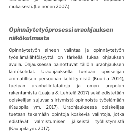
mukaisesti. (Leinonen 2007.)
Opinnäytetyöprosessi uraohjauksen
näkökulmasta
Opinnäytetyön aiheen valintaa ja opinnäytetyön
työelämälähtöisyyttä on tärkeää tukea ohjauksen
avulla. Ohjauksessa painottu
vat
tällöin uraohjauksen
lähtökohdat.
Uraohjauksella tuetaan opiskelijan
ammatillisen persoonan kehittymistä
(Kuurila 2014)
,
tuetaan
uranhallintataitoja ja oman ura
po
lun
rakentamista (Laajala & Lehtelä 2017) sekä
edistetään
opiskelijan sujuvaa siirtymistä opinnoista työelämään
(Kauppila
ym.
2017). Uraohjauksessa opiskelijaa
tuetaan
tekemään opintoja koskevia valintoja, jotka
edistävät valmistumisen jälkeistä työllistymistä
(Kauppila ym. 2017).