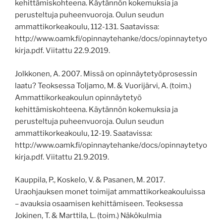
kehittämiskohteena. Käytännön kokemuksia ja
perusteltuja puheenvuoroja. Oulun seudun
ammattikorkeakoulu, 112-131.
Saatavissa:
http://www.oamk.fi/opinnaytehanke/docs/opinnaytetyo
kirja.pdf.
Viitattu 22.9.2019.
Jolkkonen, A. 2007. Missä on opinnäytetyöprosessin
laatu? Teoksessa Toljamo, M. & Vuorijärvi, A. (toim.)
Ammattikorkeakoulun opinnäytetyö
kehittämiskohteena. Käytännön kokemuksia ja
perusteltuja puheenvuoroja. Oulun seudun
ammattikorkeakoulu, 12-19.
Saatavissa:
http://www.oamk.fi/opinnaytehanke/docs/opinnaytetyo
kirja.pdf.
Viitattu 21.9.2019.
Kauppila
,
P., Koskelo, V. & Pasanen, M. 2017.
Uraohjauksen monet toimijat ammattikorkeakouluissa
– avauksia osaamisen kehittämiseen. Teoksessa
Jokinen, T. & Marttila, L. (toim.) Näkökulmia