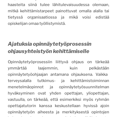
haasteita
siinä
tulee lähitulevaisuudessa olemaan,
mitkä kehittämistarpeet painottuvat omalla
alalla
tai
tietyssä organisaatiossa
ja mikä voisi edistää
opiskelijan omaa työllistymistä.
Ajatuksia opinnäytetyö
prosessi
n
ohjausyhteistyön kehittämiselle
O
pinnäytetyöprosessiin liittyvä ohjaus on tärkeää
ymmärtää laajemmin, kuin
pelkästään
opinnäytetyöohjaajan antamana ohjauksena. Vaikka
terveysalalla
tutkimus- ja kehittämistoiminnan
menetelmäopinnot ja opinnäytetyösuunnitelman
hyväksyminen ovat yhden opettajan, yliopettajan,
vastuulla, on tärkeää, että esimerkiksi myös ryhmän
opettajat
utorin kanssa keskustellaan hyvissä ajoin
opinnäytetyön aiheesta ja merkityksestä opintojen