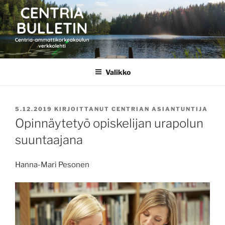
Siirry
sisältöön
CENTRIA BULLETIN
Valikko
JULKAISTU
5.12.2019
KIRJOITTANUT
CENTRIAN ASIANTUNTIJA
Opinnäytetyö opiskelijan urapolun
suuntaajana
Hanna-Mari Pesonen