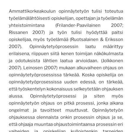
Ammattikorkeakoulun opinnäytetyön tulisi toteutua
työelämälähtöisesti opiskelijan, opettajan ja työelämän
yhteistoimintana (Frilander-Paavilainen 2007;
Rissanen 2007) ja työn tulisi hyödyttää paitsi
opiskelijaa, myös työelämää (Ruotsalainen & Eriksson
2007). Opinnäytetyöprosessin laatu määrittyy
erilaisena, riippuen siitä kenen toimijan näkökulmasta
ja odotuksista lähtien laatua arvioidaan. (Jolkkonen
2007)
.
Leinosen (2007) mukaan alkuvaiheen ohjaus on
opinnäytetyöprosessissa tärkeää. Koska opiskelija on
opinnäytetyöprosessissa uuden edessä, on tärkeää,
että
työskentelyn
kokonaisuus selkeytetään ohjaukse
n
alussa
. Opinnäytetyöprosessi ja siten myös
opinnäytetyön ohjaus on pitkä prosessi, jonka
aikana
ongelmat ja tavoitteet muuttuvat. Opinnäytetyön
ohjauksessa olennaista onkin prosessin ohjaus ja se,
että ohjaaja muuntaa ohjaustoimintaansa prosessin eri
vaiheiden ja opiskelijan kulloistenkin tarpeiden