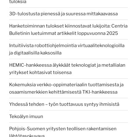
tuloksia
3D-tulostusta pienessä ja suuressa mittakaavassa
Hanketoiminnan tulokset kiinnostavat lukijoita: Centria
Bulletinin luetuimmat artikkelit loppuvuonna 2025
Intuitiivista robottiohjelmointia virtuaaliteknologioilla
ja digitaalisilla kaksosilla
HEMIC-hankkeessa älykkäät teknologiat ja metallialan
yritykset kohtasivat toisensa
Kokemuksia verkko-oppimateriaalin tuottamisesta ja
osaamismerkkien kehittämisestä TKI-hankkeessa
Yhdessä tehden – työn tuottavuus syntyy ihmisistä
Tekoälyn imuun
Pohjois-Suomen yritysten teollisen rakentamisen
lähtötasokuvaus