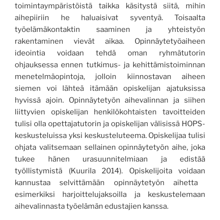
toimintaympäristöistä taikka
käsitystä siitä, mihin
aihepiiriin he haluaisivat syventyä. Toisaalta
työelämäkontaktin saaminen ja yhteistyön
rakentaminen vievät aikaa. Opinnäytetyöaiheen
ideointia
voidaan
tehdä oman ryhmätutorin
ohjauksessa ennen tutkimus- ja kehittämistoiminnan
menetelmäopintoja, jolloin kiinnostavan aiheen
siemen
voi lähteä
itämään opiskelijan ajatuksissa
hyvissä ajoin.
Opinnäytetyön aihevalinnan ja siihen
liittyvien opiskelijan henkilökohtaisten tavoitteiden
tulisi olla opettajatutorin ja opiskelijan välisissä HOPS-
keskusteluissa yksi keskusteluteema.
Opiskelijaa tulisi
ohjata valitsemaan sellainen opinnäytetyön aihe, joka
tukee hänen urasuunnitelmiaan ja edistää
työllistymistä (Kuurila 2014).
Opiskelijoita
voidaan
kannustaa selvittämään opinnäytetyön aihetta
esimerkiksi harjoittelujaksoilla ja keskustelemaan
aihevalinnasta työelämän edustajien kanssa.