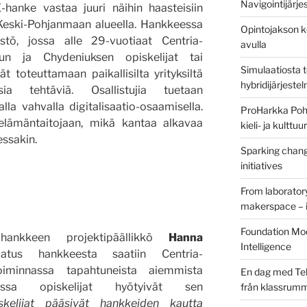
Navigointijärje
hanke vastaa juuri näihin haasteisiin
Keski-Pohjanmaan alueella. Hankkeessa
Opintojakson k
tö, jossa alle 29-vuotiaat Centria-
avulla
un ja Chydeniuksen opiskelijat tai
Simulaatiosta 
 toteuttamaan paikallisilta yrityksiltä
hybridijärjeste
ia tehtäviä. Osallistujia tuetaan
alla vahvalla digitalisaatio-osaamisella.
ProHarkka Poh
 elämäntaitojaan, mikä kantaa alkavaa
kieli- ja kulttu
essakin.
Sparking chang
initiatives
From laborator
makerspace – i
Foundation Mod
-hankkeen projektipäällikkö
Hanna
Intelligence
us hankkeesta saatiin Centria-
oiminnassa tapahtuneista aiemmista
En dag med Tek
, joissa opiskelijat hyötyivät sen
från klassrum
skelijat pääsivät hankkeiden kautta