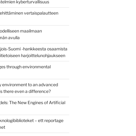
stelmien kyberturvallisuus
ehittäminen vertaispalautteen
todelliseen maailmaan
lmän avulla
jois-Suomi -hankkeesta osaamista
uritietoiseen harjoittelunohjaukseen
es through environmental
y environment to an advanced
s there even a difference?
els: The New Engines of Artificial
nologibiblioteket – ett reportage
met