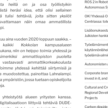
ROS 2 in Robot
ta heillä on ja osa työllistyikin
Autonomous S
ästä heräsi idea, että olisi sellainen
 tulisi tehtäviä, joita sitten yksilöt
OK! Yhdessä O
Centriassa: to
svattamaan näin omaa ammatillista
pi.
Lisäbonuksesta
Julkisten hanki
kuu aina vuoden 2020 loppuun saakka. –
Työelämämentor
ikki Kokkolan kampusalueen
käytännönlähei
ukana, niin on helppo toimia yhdessä ja
työelämävalmi
simerkiksi ammattiopiston puolelta
 vastaavasti ammattikorkeakoulusta
Autonomisten a
Voimme yhdessä kehittää siirtymisiä ja
Corporate brandi
aa muodostettua,
painottaa Lahnalampi.
invest in it, an
ja ympäristön, jossa tuetaan opiskelijoita
ja.
Cultural and Cr
Regional Devel
 yhteistyötä alueen yritysten kanssa.
Projects
gitalisaatioon liittyviä tehtäviä DUDE-
Carbon dioxide 