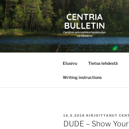
Siirry
sisältöön
CENTRIA 
Etusivu
Tietoa lehdestä
Writing instructions
JULKAISTU
16.5.2018
KIRJOITTANUT
CEN
DUDE – Show Your 