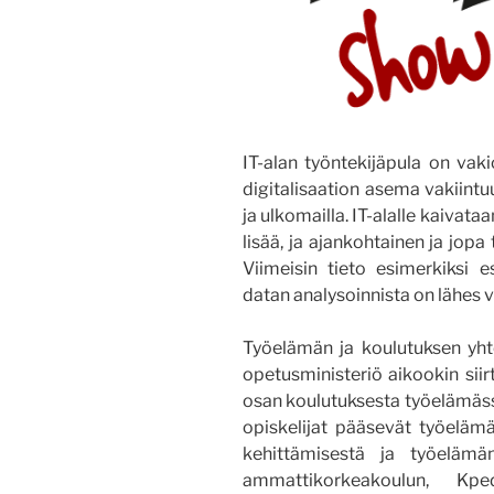
IT-alan työntekijäpula on vakio
digitalisaation asema vakiint
ja ulkomailla. IT-alalle kaivata
lisää, ja ajankohtainen ja jop
Viimeisin tieto esimerkiksi e
datan analysoinnista on lähes 
Työelämän ja koulutuksen yhte
opetusministeriö aikookin sii
osan koulutuksesta työelämässä
opiskelijat pääsevät työelä
kehittämisestä ja työelämä
ammattikorkeakoulun, Kp