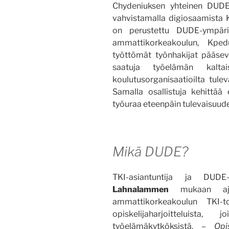
Chydeniuksen yhteinen DUDE-
vahvistamalla digiosaamista 
on perustettu DUDE-ympäris
ammattikorkeakoulun, Kped
työttömät työnhakijat pääsevät
saatuja työelämän kaltais
koulutusorganisaatioilta tulev
Samalla osallistuja kehittää
työuraa eteenpäin tulevaisuud
Mikä DUDE?
TKI-asiantuntija ja DUDE
Lahnalammen
mukaan ajat
ammattikorkeakoulun TKI-t
opiskelijaharjoitteluista
työelämäkytköksistä. –
Opi