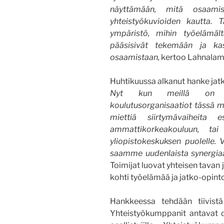
näyttämään, mitä osaamis
yhteistyökuvioiden kautta. T
ympäristö, mihin työelämältä
pääsisivät tekemään ja ka
osaamistaan,
kertoo Lahnalam
Huhtikuussa alkanut hanke jat
Nyt kun meillä on ka
koulutusorganisaatiot tässä m
miettiä siirtymävaiheita e
ammattikorkeakouluun, tai
yliopistokeskuksen puolelle. 
saamme uudenlaista synergi
Toimijat luovat yhteisen tavan 
kohti työelämää ja jatko-opinto
Hankkeessa tehdään tiivistä
Yhteistyökumppanit antavat di