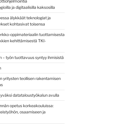
bottiohjelmointia
ioilla ja digitaalisilla kaksosilla
sa älykkäät teknologiat ja
tykset kohtasivat toisensa
kko-oppimateriaalin tuottamisesta
kien kehittämisestä TKI-
 – työn tuottavuus syntyy ihmisistä
n
 yritysten teollisen rakentamisen
us
yväksi datataloustyökalun avulla
tinnän opetus korkeakouluissa:
eistyöhön, osaamiseen ja