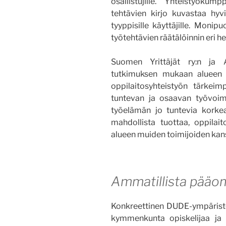
osallistujille. Yhteistyökump
tehtävien kirjo kuvastaa hyv
tyyppisille käyttäjille. Monip
työtehtävien räätälöinnin eri hen
Suomen Yrittäjät ry:n ja 
tutkimuksen mukaan alueen k
oppilaitosyhteistyön tärke
tuntevan ja osaavan työvoima
työelämän jo tuntevia korkea
mahdollista tuottaa, oppilait
alueen muiden toimijoiden kan
Ammatillista pääo
Konkreettinen DUDE-ympäristö
kymmenkunta opiskelijaa ja 