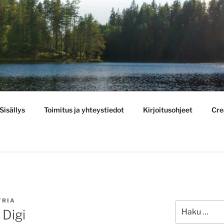
BULLETIN
Sisällys
Toimitus ja yhteystiedot
Kirjoitusohjeet
Cre
TRIA
Etsi:
Digi