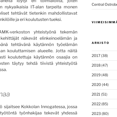
paneita löytyi eri toimialoilta, joten
Central Ostrob
in nykyaikaisia IT-alan tarpeita monen
uoliset tehtävät tietenkin mahdollistavat
kilöille ja eri koulutusten tueksi.
VIIMEISIMM
AMK-verkoston yhteistyönä tekemän
ehittäjät näkevät elinkeinoelämän ja
ARKISTO
impänä tehtävänä käytännön työelämän
n kouluttamisen alueelle. Jotta näitä
2017
(38)
sti koulutettuja käytännön osaajia on
osten täytyy tehdä tiivistä yhteistyötä
2018
(47)
ssa.
2019
(48)
2020
(44)
maa
2021
(51)
2022
(85)
 sijaitsee Kokkolan Innogatessa, jossa
työtöntä työnhakijaa tekevät yhdessä
2023
(80)