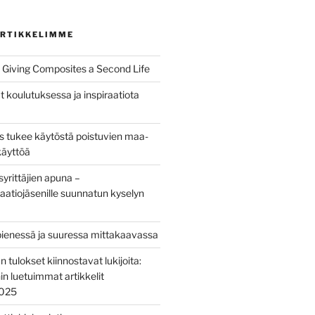
RTIKKELIMME
Giving Composites a Second Life
t koulutuksessa ja inspiraatiota
us tukee käytöstä poistuvien maa-
käyttöä
yrittäjien apuna –
aatiojäsenille suunnatun kyselyn
pienessä ja suuressa mittakaavassa
tulokset kiinnostavat lukijoita:
nin luetuimmat artikkelit
2025