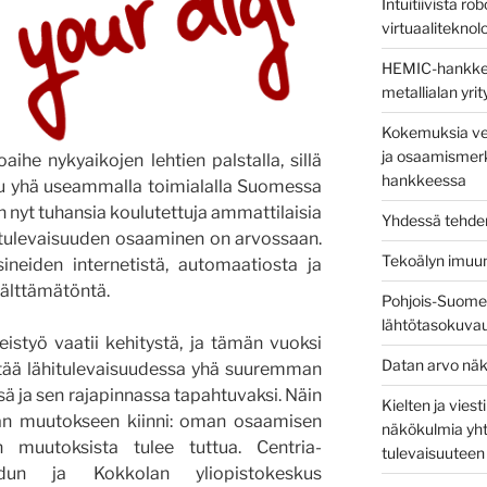
Intuitiivista ro
virtuaaliteknolog
HEMIC-hankkees
metallialan yri
Kokemuksia ver
ja osaamismerk
aihe nykyaikojen lehtien palstalla, sillä
hankkeessa
uu yhä useammalla toimialalla Suomessa
an nyt tuhansia koulutettuja ammattilaisia
Yhdessä tehden
a tulevaisuuden osaaminen on arvossaan.
Tekoälyn imuu
sineiden internetistä, automaatiosta ja
välttämätöntä.
Pohjois-Suomen
lähtötasokuva
istyö vaatii kehitystä, ja tämän vuoksi
Datan arvo näk
rtää lähitulevaisuudessa yhä suuremman
 ja sen rajapinnassa tapahtuvaksi. Näin
Kielten ja vies
män muutokseen kiinni: oman osaamisen
näkökulmia yht
n muutoksista tulee tuttua. Centria-
tulevaisuuteen
edun ja Kokkolan yliopistokeskus