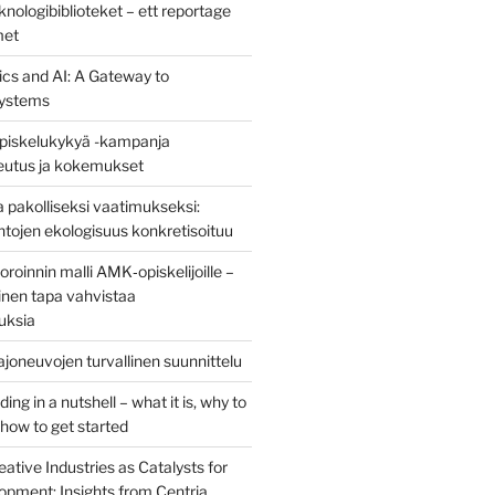
nologibiblioteket – ett reportage
met
ics and AI: A Gateway to
ystems
piskelukykyä -kampanja
teutus ja kokemukset
 pakolliseksi vaatimukseksi:
ntojen ekologisuus konkretisoituu
oinnin malli AMK‑opiskelijoille –
nen tapa vahvistaa
uksia
joneuvojen turvallinen suunnittelu
ng in a nutshell – what it is, why to
d how to get started
eative Industries as Catalysts for
opment: Insights from Centria