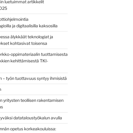
nin luetuimmat artikkelit
2025
bottiohjelmointia
ioilla ja digitaalisilla kaksosilla
sa älykkäät teknologiat ja
tykset kohtasivat toisensa
kko-oppimateriaalin tuottamisesta
kien kehittämisestä TKI-
 – työn tuottavuus syntyy ihmisistä
n
 yritysten teollisen rakentamisen
us
yväksi datataloustyökalun avulla
tinnän opetus korkeakouluissa: