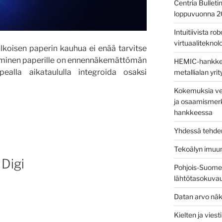
Centria Bulleti
loppuvuonna 
Intuitiivista ro
virtuaaliteknolog
lkoisen paperin kauhua ei enää tarvitse
aminen paperille on ennennäkemättömän
HEMIC-hankkees
pealla aikataululla integroida osaksi
metallialan yri
Kokemuksia ver
ja osaamismerk
hankkeessa
Yhdessä tehden
Tekoälyn imuu
Digi
Pohjois-Suomen
lähtötasokuva
”
Datan arvo näk
Kielten ja vies