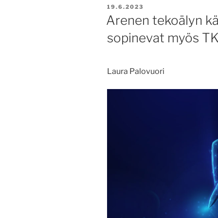
JULKAISTU
19.6.2023
Arenen tekoälyn kä
sopinevat myös TKI-
Laura Palovuori