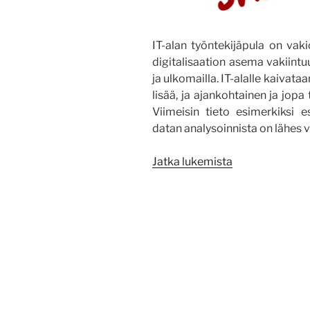
IT-alan työntekijäpula on vakio
digitalisaation asema vakiint
ja ulkomailla. IT-alalle kaivata
lisää, ja ajankohtainen ja jop
Viimeisin tieto esimerkiksi e
datan analysoinnista on lähes 
”DUDE
Jatka lukemista
–
Show
Your
Digi”