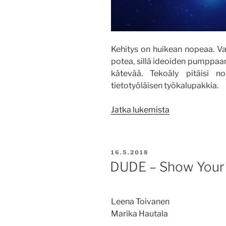
Kehitys on huikean nopeaa. Va
potea, sillä ideoiden pumppa
kätevää. Tekoäly pitäisi no
tietotyöläisen työkalupakkia.
”Arenen
Jatka lukemista
tekoälyn
käytön
suositukset
JULKAISTU
16.5.2018
sopinevat
DUDE – Show Your 
myös
TKI-
asiantuntijoille
Leena Toivanen
Marika Hautala