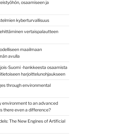
eistyöhön, osaamiseen ja
stelmien kyberturvallisuus
ehittäminen vertaispalautteen
todelliseen maailmaan
lmän avulla
jois-Suomi -hankkeesta osaamista
uritietoiseen harjoittelunohjaukseen
es through environmental
y environment to an advanced
s there even a difference?
els: The New Engines of Artificial