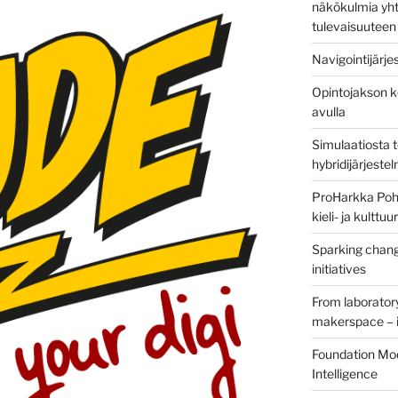
näkökulmia yht
tulevaisuuteen
Navigointijärje
Opintojakson k
avulla
Simulaatiosta 
hybridijärjeste
ProHarkka Poh
kieli- ja kulttu
Sparking chang
initiatives
From laborator
makerspace – i
Foundation Mod
Intelligence