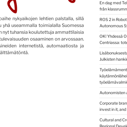
En dag med Tek
från klassrum
aihe nykyaikojen lehtien palstalla, sillä
ROS 2 in Robot
uu yhä useammalla toimialalla Suomessa
Autonomous S
an nyt tuhansia koulutettuja ammattilaisia
OK! Yhdessä O
a tulevaisuuden osaaminen on arvossaan.
Centriassa: to
sineiden internetistä, automaatiosta ja
välttämätöntä.
Lisäbonuksesta
Julkisten hanki
Työelämämentor
käytännönlähei
työelämävalmi
Autonomisten a
Corporate brandi
invest in it, an
Cultural and Cr
Regional Devel