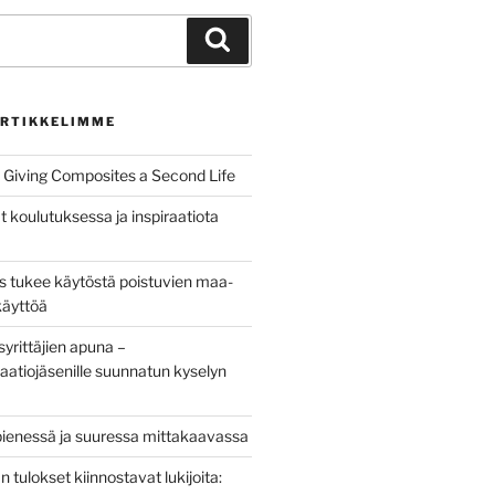
Haku
RTIKKELIMME
Giving Composites a Second Life
t koulutuksessa ja inspiraatiota
us tukee käytöstä poistuvien maa-
käyttöä
yrittäjien apuna –
aatiojäsenille suunnatun kyselyn
pienessä ja suuressa mittakaavassa
tulokset kiinnostavat lukijoita: