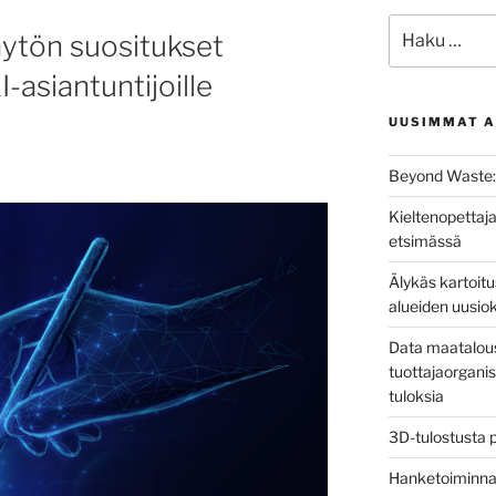
Etsi:
ytön suositukset
asiantuntijoille
UUSIMMAT A
Beyond Waste: 
Kieltenopettaja
etsimässä
Älykäs kartoit
alueiden uusio
Data maatalous
tuottajaorganis
tuloksia
3D-tulostusta 
Hanketoiminnan 