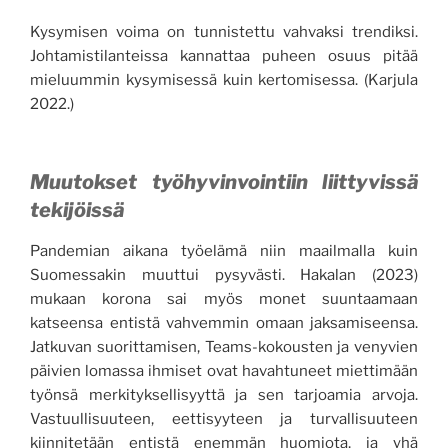
Kysymisen voima on tunnistettu vahvaksi trendiksi.
Johtamistilanteissa kannattaa puheen osuus pitää
mieluummin kysymisessä kuin kertomisessa. (Karjula
2022.)
Muutokset työhyvinvointiin liittyvissä
tekijöissä
Pandemian aikana työelämä niin maailmalla kuin
Suomessakin muuttui pysyvästi. Hakalan (2023)
mukaan korona sai myös monet suuntaamaan
katseensa entistä vahvemmin omaan jaksamiseensa.
Jatkuvan suorittamisen, Teams-kokousten ja venyvien
päivien lomassa ihmiset ovat havahtuneet miettimään
työnsä merkityksellisyyttä ja sen tarjoamia arvoja.
Vastuullisuuteen, eettisyyteen ja turvallisuuteen
kiinnitetään entistä enemmän huomiota, ja yhä