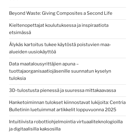
Beyond Waste: Giving Composites a Second Life
Kieltenopettajat koulutuksessa ja inspiraatiota
etsimässä
Älykäs kartoitus tukee käytöstä poistuvien maa-
alueiden uusiokäyttöä
Data maatalousyrittäjien apuna –
tuottajaorganisaatiojäsenille suunnatun kyselyn
tuloksia
3D-tulostusta pienessä ja suuressa mittakaavassa
Hanketoiminnan tulokset kiinnostavat lukijoita: Centria
Bulletinin luetuimmat artikkelit loppuvuonna 2025
Intuitiivista robottiohjelmointia virtuaaliteknologioilla
ja digitaalisilla kaksosilla