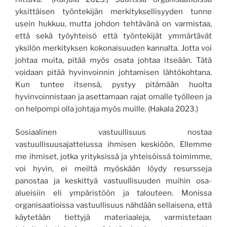
yksittäisen työntekijän merkityksellisyyden tunne
usein hukkuu, mutta johdon tehtävänä on varmistaa,
että sekä työyhteisö että työntekijät ymmärtävät
yksilön merkityksen kokonaisuuden kannalta. Jotta voi
johtaa muita, pitää myös osata johtaa itseään. Tätä
voidaan pitää hyvinvoinnin johtamisen lähtökohtana.
Kun tuntee itsensä, pystyy pitämään huolta
hyvinvoinnistaan ja asettamaan rajat omalle työlleen ja
on helpompi olla johtaja myös muille. (Hakala 2023.)
Sosiaalinen vastuullisuus nostaa
vastuullisuusajattelussa ihmisen keskiöön. Ellemme
me ihmiset, jotka yrityksissä ja yhteisöissä toimimme,
voi hyvin, ei meiltä myöskään löydy resursseja
panostaa ja keskittyä vastuullisuuden muihin osa-
alueisiin eli ympäristöön ja talouteen. Monissa
organisaatioissa vastuullisuus nähdään sellaisena, että
käytetään tiettyjä materiaaleja, varmistetaan