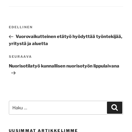
Artikkelien
Edellinen
EDELLINEN
selaus
artikkeli
Vuorovaikutteinen etätyö hyödyttää työntekijää,
yritystä ja aluetta
Seuraava
SEURAAVA
artikkeli
Nuorisotilatyö kunnallisen nuorisotyön lippulaivana
Etsi:
Haku
UUSIMMAT ARTIKKELIMME