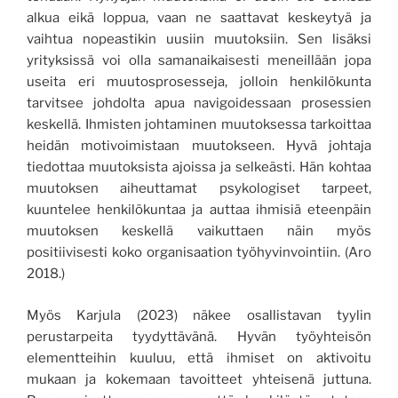
alkua eikä loppua, vaan ne saattavat keskeytyä ja
vaihtua nopeastikin uusiin muutoksiin. Sen lisäksi
yrityksissä voi olla samanaikaisesti meneillään jopa
useita eri muutosprosesseja, jolloin henkilökunta
tarvitsee johdolta apua navigoidessaan prosessien
keskellä. Ihmisten johtaminen muutoksessa tarkoittaa
heidän motivoimistaan muutokseen. Hyvä johtaja
tiedottaa muutoksista ajoissa ja selkeästi. Hän kohtaa
muutoksen aiheuttamat psykologiset tarpeet,
kuuntelee henkilökuntaa ja auttaa ihmisiä eteenpäin
muutoksen keskellä vaikuttaen näin myös
positiivisesti koko organisaation työhyvinvointiin. (Aro
2018.)
Myös Karjula (2023) näkee osallistavan tyylin
perustarpeita tyydyttävänä. Hyvän työyhteisön
elementteihin kuuluu, että ihmiset on aktivoitu
mukaan ja kokemaan tavoitteet yhteisenä juttuna.