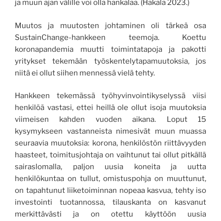
ja muun ajan välille voi olla hankalaa. (Hakala 2023.)
Muutos ja muutosten johtaminen oli tärkeä osa
SustainChange-hankkeen teemoja. Koettu
koronapandemia muutti toimintatapoja ja pakotti
yritykset tekemään työskentelytapamuutoksia, jos
niitä ei ollut siihen mennessä vielä tehty.
Hankkeen tekemässä työhyvinvointikyselyssä viisi
henkilöä vastasi, ettei heillä ole ollut isoja muutoksia
viimeisen kahden vuoden aikana. Loput 15
kysymykseen vastanneista nimesivät muun muassa
seuraavia muutoksia: korona, henkilöstön riittävyyden
haasteet, toimitusjohtaja on vaihtunut tai ollut pitkällä
sairaslomalla, paljon uusia koneita ja uutta
henkilökuntaa on tullut, omistuspohja on muuttunut,
on tapahtunut liiketoiminnan nopeaa kasvua, tehty iso
investointi tuotannossa, tilauskanta on kasvanut
merkittävästi ja on otettu käyttöön uusia