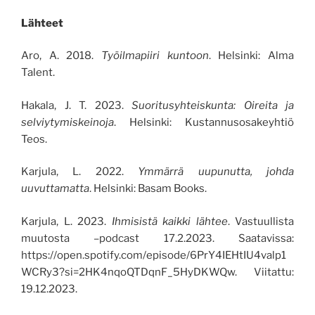
Lähteet
Aro, A. 2018.
Työilmapiiri kuntoon
. Helsinki: Alma
Talent.
Hakala, J. T. 2023.
Suoritusyhteiskunta: Oireita ja
selviytymiskeinoja
. Helsinki: Kustannusosakeyhtiö
Teos.
Karjula, L. 2022.
Ymmärrä uupunutta, johda
uuvuttamatta
. Helsinki: Basam Books.
Karjula, L. 2023.
Ihmisistä kaikki lähtee
. Vastuullista
muutosta –podcast 17.2.2023. Saatavissa:
https://open.spotify.com/episode/6PrY4IEHtIU4valp1
WCRy3?si=2HK4nqoQTDqnF_5HyDKWQw.
Viitattu:
19.12.2023.