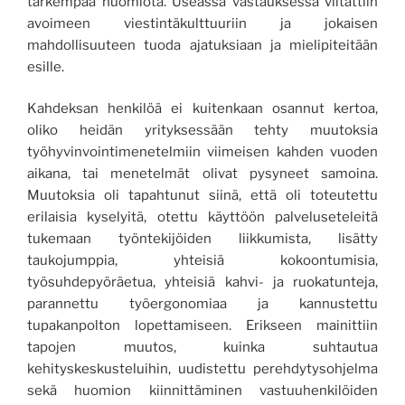
tarkempaa huomiota. Useassa vastauksessa viitattiin
avoimeen viestintäkulttuuriin ja jokaisen
mahdollisuuteen tuoda ajatuksiaan ja mielipiteitään
esille.
Kahdeksan henkilöä ei kuitenkaan osannut kertoa,
oliko heidän yrityksessään tehty muutoksia
työhyvinvointimenetelmiin viimeisen kahden vuoden
aikana, tai menetelmät olivat pysyneet samoina.
Muutoksia oli tapahtunut siinä, että oli toteutettu
erilaisia kyselyitä, otettu käyttöön palveluseteleitä
tukemaan työntekijöiden liikkumista, lisätty
taukojumppia, yhteisiä kokoontumisia,
työsuhdepyöräetua, yhteisiä kahvi- ja ruokatunteja,
parannettu työergonomiaa ja kannustettu
tupakanpolton lopettamiseen. Erikseen mainittiin
tapojen muutos, kuinka suhtautua
kehityskeskusteluihin, uudistettu perehdytysohjelma
sekä huomion kiinnittäminen vastuuhenkilöiden