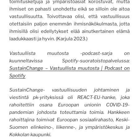
toimitusketjuja ja ympäristöasiat korostuvat, mutta
ihmiset on pahasti unohdettu eikä se silloin ole aitoa
vastuullisuutta. Toivottavaa olisi, että vastuullisuus
otettaisiin paljon enemmän ihmisnäkökulmasta, jotta
ihmisillä olisi edellytykset elää ainutkertainen elämä
laadukkaasti ja hyvin. (Karjula 2023.)
Vastuullista muutosta -podcast-sarja on
kuunneltavissa Spotify-suoratoistopalvelussa:
SustainChange – Vastuullista muutosta | Podcast on
Spotify
SustainChange- vastuullisuuden johtaminen ja
viestintä pk-yrityksissä oli REACT-EU-hanke, joka
rahoitettiin osana Euroopan unionin COVID-19-
pandemian johdosta toteuttamia toimia. Hankkeen
rahoittajina toimivat Euroopan sosiaalirahasto, Keski-
Suomen elinkeino-, liikenne-, ja ympäristökeskus ja
Kokkolan kaupunki.