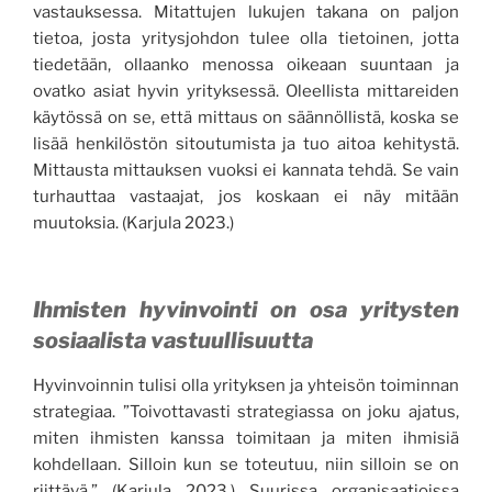
vastauksessa. Mitattujen lukujen takana on paljon
tietoa, josta yritysjohdon tulee olla tietoinen, jotta
tiedetään, ollaanko menossa oikeaan suuntaan ja
ovatko asiat hyvin yrityksessä. Oleellista mittareiden
käytössä on se, että mittaus on säännöllistä, koska se
lisää henkilöstön sitoutumista ja tuo aitoa kehitystä.
Mittausta mittauksen vuoksi ei kannata tehdä. Se vain
turhauttaa vastaajat, jos koskaan ei näy mitään
muutoksia. (Karjula 2023.)
Ihmisten hyvinvointi on osa yritysten
sosiaalista vastuullisuutta
Hyvinvoinnin tulisi olla yrityksen ja yhteisön toiminnan
strategiaa. ”Toivottavasti strategiassa on joku ajatus,
miten ihmisten kanssa toimitaan ja miten ihmisiä
kohdellaan. Silloin kun se toteutuu, niin silloin se on
riittävä.” (Karjula 2023.) Suurissa organisaatioissa