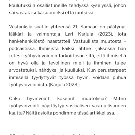
koulutuksiin osallistuneille tehdyssä kyselyssä, johon
sai vastata sekä suomeksi että ruotsiksi.
Vastauksia saatiin yhteensä 21. Samaan on päätynyt
lääkäri ja valmentaja Lari Karjula (2023), jota
hankehenkilöstö haastatteli Vastuullista muutosta -
podcastissa. Ihmisistä kaikki lähtee -jaksossa hän
totesi työhyvinvoinnin tarkoittavan sitä, että ihmisellä
on hyvä olla ja levollinen mieli ja ihminen tulee
arvostetuksi, nähdyksi ja kuulluksi. Kun perustarpeet
ihmisellä tyydyttyvät työssä hyvin, voidaan puhua
työhyvinvoinnista. (Karjula 2023.)
Onko hyvinvointi kokenut muutoksia? Miten
työhyvinvointi näyttäytyy sosiaalisen vastuullisuuden
kautta? Näitä asioita pohdimme tässä artikkelissa.