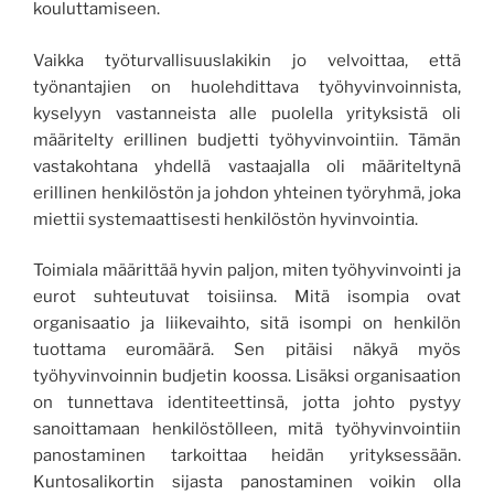
kouluttamiseen.
Vaikka työturvallisuuslakikin jo velvoittaa, että
työnantajien on huolehdittava työhyvinvoinnista,
kyselyyn vastanneista alle puolella yrityksistä oli
määritelty erillinen budjetti työhyvinvointiin. Tämän
vastakohtana yhdellä vastaajalla oli määriteltynä
erillinen henkilöstön ja johdon yhteinen työryhmä, joka
miettii systemaattisesti henkilöstön hyvinvointia.
Toimiala määrittää hyvin paljon, miten työhyvinvointi ja
eurot suhteutuvat toisiinsa. Mitä isompia ovat
organisaatio ja liikevaihto, sitä isompi on henkilön
tuottama euromäärä. Sen pitäisi näkyä myös
työhyvinvoinnin budjetin koossa. Lisäksi organisaation
on tunnettava identiteettinsä, jotta johto pystyy
sanoittamaan henkilöstölleen, mitä työhyvinvointiin
panostaminen tarkoittaa heidän yrityksessään.
Kuntosalikortin sijasta panostaminen voikin olla