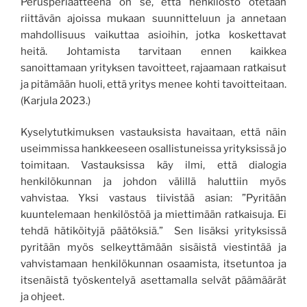
Perusperiaatteena on se, että henkilöstö otetaan
riittävän ajoissa mukaan suunnitteluun ja annetaan
mahdollisuus vaikuttaa asioihin, jotka koskettavat
heitä. Johtamista tarvitaan ennen kaikkea
sanoittamaan yrityksen tavoitteet, rajaamaan ratkaisut
ja pitämään huoli, että yritys menee kohti tavoitteitaan.
(Karjula 2023.)
Kyselytutkimuksen vastauksista havaitaan, että näin
useimmissa hankkeeseen osallistuneissa yrityksissä jo
toimitaan. Vastauksissa käy ilmi, että dialogia
henkilökunnan ja johdon välillä haluttiin myös
vahvistaa. Yksi vastaus tiivistää asian: ”Pyritään
kuuntelemaan henkilöstöä ja miettimään ratkaisuja. Ei
tehdä hätiköityjä päätöksiä.” Sen lisäksi yrityksissä
pyritään myös selkeyttämään sisäistä viestintää ja
vahvistamaan henkilökunnan osaamista, itsetuntoa ja
itsenäistä työskentelyä asettamalla selvät päämäärät
ja ohjeet.