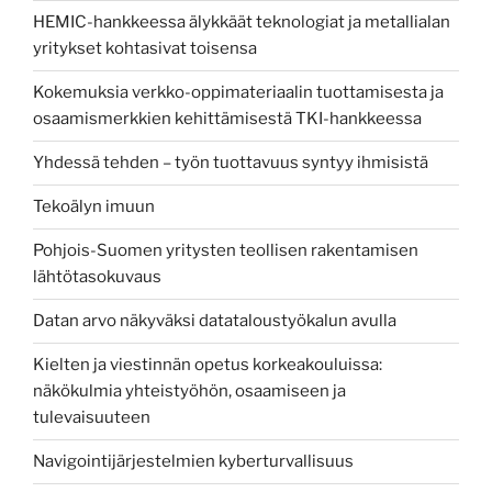
HEMIC-hankkeessa älykkäät teknologiat ja metallialan
yritykset kohtasivat toisensa
Kokemuksia verkko-oppimateriaalin tuottamisesta ja
osaamismerkkien kehittämisestä TKI-hankkeessa
Yhdessä tehden – työn tuottavuus syntyy ihmisistä
Tekoälyn imuun
Pohjois-Suomen yritysten teollisen rakentamisen
lähtötasokuvaus
Datan arvo näkyväksi datataloustyökalun avulla
Kielten ja viestinnän opetus korkeakouluissa:
näkökulmia yhteistyöhön, osaamiseen ja
tulevaisuuteen
Navigointijärjestelmien kyberturvallisuus