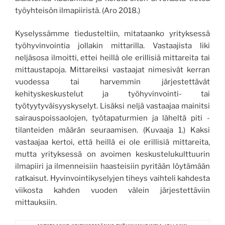
työyhteisön ilmapiiristä. (Aro 2018.)
Kyselyssämme tiedusteltiin, mitataanko yrityksessä
työhyvinvointia jollakin mittarilla. Vastaajista liki
neljäsosa ilmoitti, ettei heillä ole erillisiä mittareita tai
mittaustapoja. Mittareiksi vastaajat nimesivät kerran
vuodessa tai harvemmin järjestettävät
kehityskeskustelut ja työhyvinvointi- tai
työtyytyväisyyskyselyt. Lisäksi neljä vastaajaa mainitsi
sairauspoissaolojen, työtapaturmien ja läheltä piti -
tilanteiden määrän seuraamisen. (Kuvaaja 1.) Kaksi
vastaajaa kertoi, että heillä ei ole erillisiä mittareita,
mutta yrityksessä on avoimen keskustelukulttuurin
ilmapiiri ja ilmenneisiin haasteisiin pyritään löytämään
ratkaisut. Hyvinvointikyselyjen tiheys vaihteli kahdesta
viikosta kahden vuoden välein järjestettäviin
mittauksiin.