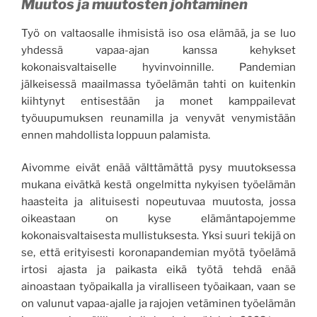
Muutos ja muutosten johtaminen
Työ on valtaosalle ihmisistä iso osa elämää, ja se luo
yhdessä vapaa-ajan kanssa kehykset
kokonaisvaltaiselle hyvinvoinnille. Pandemian
jälkeisessä maailmassa työelämän tahti on kuitenkin
kiihtynyt entisestään ja monet kamppailevat
työuupumuksen reunamilla ja venyvät venymistään
ennen mahdollista loppuun palamista.
Aivomme eivät enää välttämättä pysy muutoksessa
mukana eivätkä kestä ongelmitta nykyisen työelämän
haasteita ja alituisesti nopeutuvaa muutosta, jossa
oikeastaan on kyse elämäntapojemme
kokonaisvaltaisesta mullistuksesta. Yksi suuri tekijä on
se, että erityisesti koronapandemian myötä työelämä
irtosi ajasta ja paikasta eikä työtä tehdä enää
ainoastaan työpaikalla ja viralliseen työaikaan, vaan se
on valunut vapaa-ajalle ja rajojen vetäminen työelämän