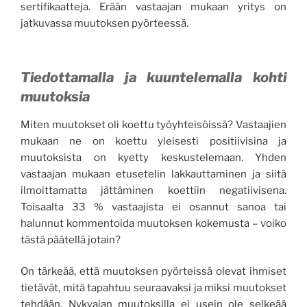
sertifikaatteja. Erään vastaajan mukaan yritys on
jatkuvassa muutoksen pyörteessä.
Tiedottamalla ja kuuntelemalla kohti
muutoksia
Miten muutokset oli koettu työyhteisöissä? Vastaajien
mukaan ne on koettu yleisesti positiivisina ja
muutoksista on kyetty keskustelemaan. Yhden
vastaajan mukaan etusetelin lakkauttaminen ja siitä
ilmoittamatta jättäminen koettiin negatiivisena.
Toisaalta 33 % vastaajista ei osannut sanoa tai
halunnut kommentoida muutoksen kokemusta – voiko
tästä päätellä jotain?
On tärkeää, että muutoksen pyörteissä olevat ihmiset
tietävät, mitä tapahtuu seuraavaksi ja miksi muutokset
tehdään. Nykyajan muutoksilla ei usein ole selkeää