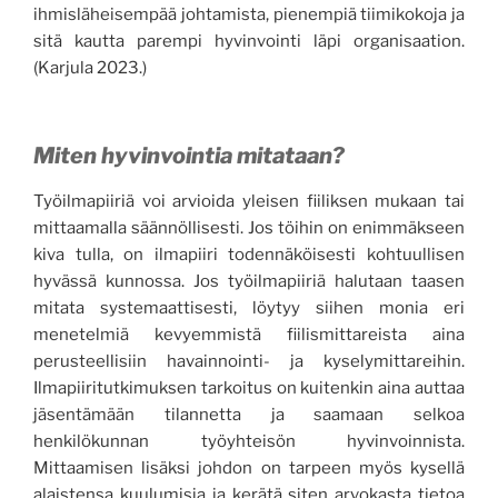
ihmisläheisempää johtamista, pienempiä tiimikokoja ja
sitä kautta parempi hyvinvointi läpi organisaation.
(Karjula 2023.)
Miten hyvinvointia mitataan?
Työilmapiiriä voi arvioida yleisen fiiliksen mukaan tai
mittaamalla säännöllisesti. Jos töihin on enimmäkseen
kiva tulla, on ilmapiiri todennäköisesti kohtuullisen
hyvässä kunnossa. Jos työilmapiiriä halutaan taasen
mitata systemaattisesti, löytyy siihen monia eri
menetelmiä kevyemmistä fiilismittareista aina
perusteellisiin havainnointi- ja kyselymittareihin.
Ilmapiiritutkimuksen tarkoitus on kuitenkin aina auttaa
jäsentämään tilannetta ja saamaan selkoa
henkilökunnan työyhteisön hyvinvoinnista.
Mittaamisen lisäksi johdon on tarpeen myös kysellä
alaistensa kuulumisia ja kerätä siten arvokasta tietoa