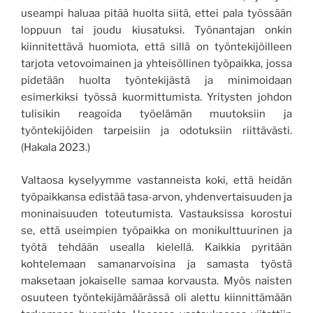
useampi haluaa pitää huolta siitä, ettei pala työssään
loppuun tai joudu kiusatuksi. Työnantajan onkin
kiinnitettävä huomiota, että sillä on työntekijöilleen
tarjota vetovoimainen ja yhteisöllinen työpaikka, jossa
pidetään huolta työntekijästä ja minimoidaan
esimerkiksi työssä kuormittumista. Yritysten johdon
tulisikin reagoida työelämän muutoksiin ja
työntekijöiden tarpeisiin ja odotuksiin riittävästi.
(Hakala 2023.)
Valtaosa kyselyymme vastanneista koki, että heidän
työpaikkansa edistää tasa-arvon, yhdenvertaisuuden ja
moninaisuuden toteutumista. Vastauksissa korostui
se, että useimpien työpaikka on monikulttuurinen ja
työtä tehdään usealla kielellä. Kaikkia pyritään
kohtelemaan samanarvoisina ja samasta työstä
maksetaan jokaiselle samaa korvausta. Myös naisten
osuuteen työntekijämäärässä oli alettu kiinnittämään