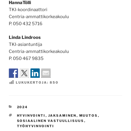
HannaTölli
TKI-koordinaattori
Centria-ammattikorkeakoulu
P. 050 432 5716
Linda Lindroos
TKI-asiantuntija
Centria-ammattikorkeakoulu
P. 050 467 9835
LUKUKERTOJA:
850
KATEGORIAT
2024
AVAINSANAT
HYVINVOINTI
,
JAKSAMINEN
,
MUUTOS
,
SOSIAALINEN VASTUULLISUUS
,
TYÖHYVINVOINTI