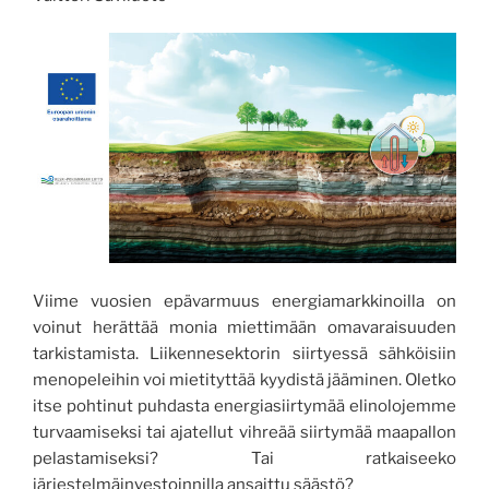
Viime vuosien epävarmuus energiamarkkinoilla on
voinut herättää monia miettimään omavaraisuuden
tarkistamista. Liikennesektorin siirtyessä sähköisiin
menopeleihin voi mietityttää kyydistä jääminen. Oletko
itse pohtinut puhdasta energiasiirtymää elinolojemme
turvaamiseksi tai ajatellut vihreää siirtymää maapallon
pelastamiseksi? Tai ratkaiseeko
järjestelmäinvestoinnilla ansaittu säästö?