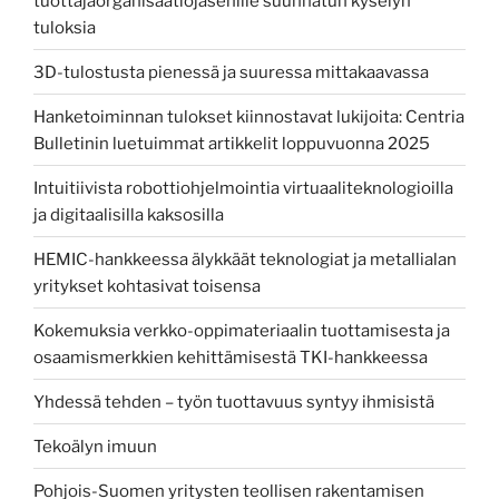
tuottajaorganisaatiojäsenille suunnatun kyselyn
tuloksia
3D-tulostusta pienessä ja suuressa mittakaavassa
Hanketoiminnan tulokset kiinnostavat lukijoita: Centria
Bulletinin luetuimmat artikkelit loppuvuonna 2025
Intuitiivista robottiohjelmointia virtuaaliteknologioilla
ja digitaalisilla kaksosilla
HEMIC-hankkeessa älykkäät teknologiat ja metallialan
yritykset kohtasivat toisensa
Kokemuksia verkko-oppimateriaalin tuottamisesta ja
osaamismerkkien kehittämisestä TKI-hankkeessa
Yhdessä tehden – työn tuottavuus syntyy ihmisistä
Tekoälyn imuun
Pohjois-Suomen yritysten teollisen rakentamisen