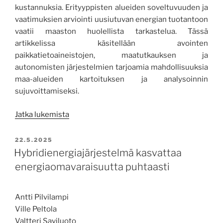
kustannuksia. Erityyppisten alueiden soveltuvuuden ja
vaatimuksien arviointi uusiutuvan energian tuotantoon
vaatii maaston huolellista tarkastelua. Tässä
artikkelissa käsitellään avointen
paikkatietoaineistojen, maatutkauksen ja
autonomisten järjestelmien tarjoamia mahdollisuuksia
maa-alueiden kartoituksen ja analysoinnin
sujuvoittamiseksi.
”Älykäs
Jatka lukemista
kartoitus
tukee
JULKAISTU
22.5.2025
käytöstä
Hybridienergiajärjestelmä kasvattaa
poistuvien
energiaomavaraisuutta puhtaasti
maa-
alueiden
Antti Pilvilampi
uusiokäyttöä”
Ville Peltola
Valtteri Saviluoto