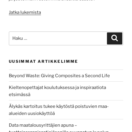
”Hybridienergiajärjestelmä
Jatka lukemista
kasvattaa
energiaomavaraisuutta
puhtaasti”
Etsi:
Haku
UUSIMMAT ARTIKKELIMME
Beyond Waste: Giving Composites a Second Life
Kieltenopettajat koulutuksessa ja inspiraatiota
etsimässä
Älykäs kartoitus tukee käytöstä poistuvien maa-
alueiden uusiokäyttöä
Data maatalousyrittäjien apuna –