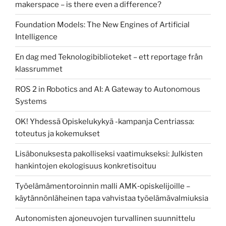
makerspace – is there even a difference?
Foundation Models: The New Engines of Artificial
Intelligence
En dag med Teknologibiblioteket – ett reportage från
klassrummet
ROS 2 in Robotics and AI: A Gateway to Autonomous
Systems
OK! Yhdessä Opiskelukykyä -kampanja Centriassa:
toteutus ja kokemukset
Lisäbonuksesta pakolliseksi vaatimukseksi: Julkisten
hankintojen ekologisuus konkretisoituu
Työelämämentoroinnin malli AMK‑opiskelijoille –
käytännönläheinen tapa vahvistaa työelämävalmiuksia
Autonomisten ajoneuvojen turvallinen suunnittelu