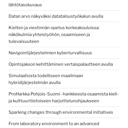
lähtötasokuvaus
Datan arvo näkyväksi datataloustyökalun avulla
Kielten ja viestinnän opetus korkeakouluissa:
näkökulmia yhteistyöhön, osaamiseen ja
tulevaisuuteen
Navigointijärjestelmien kyberturvallisuus
Opintojakson kehittäminen vertaispalautteen avulla
Simulaatiosta todelliseen maailmaan
hybridijärjestelmän avulla
ProHarkka Pohjois-Suomi -hankkeesta osaamista kieli-
ja kulttuuritietoiseen harjoittelunohjaukseen
Sparking changes through environmental initiatives
From laboratory environment to an advanced