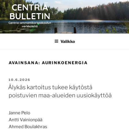
Siirry
sisältöön
CENTRIA BULLETIN
Valikko
AVAINSANA:
AURINKOENERGIA
JULKAISTU
10.6.2026
Älykäs kartoitus tukee käytöstä
poistuvien maa-alueiden uusiokäyttöä
Janne Pelo
Antti Vainionpää
Ahmed Boulakhras