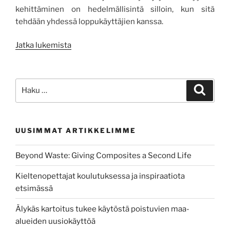
kehittäminen on hedelmällisintä silloin, kun sitä
tehdään yhdessä loppukäyttäjien kanssa.
””Mä
Jatka lukemista
haluun
lisää
näitä
Etsi:
Haku
Hubletti-
juttuja!””
UUSIMMAT ARTIKKELIMME
Beyond Waste: Giving Composites a Second Life
Kieltenopettajat koulutuksessa ja inspiraatiota
etsimässä
Älykäs kartoitus tukee käytöstä poistuvien maa-
alueiden uusiokäyttöä