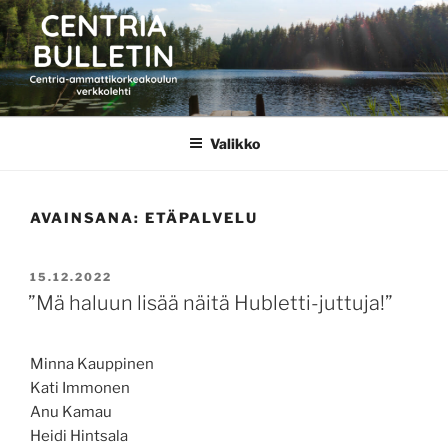
Siirry
sisältöön
CENTRIA BULLETIN
Valikko
AVAINSANA:
ETÄPALVELU
JULKAISTU
15.12.2022
”Mä haluun lisää näitä Hubletti-juttuja!”
Minna Kauppinen
Kati Immonen
Anu Kamau
Heidi Hintsala