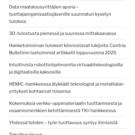
Data maatalousyrittäjien apuna –
tuottajaorganisaatiojäsenille suunnatun kyselyn
tuloksia
3D-tulostusta pienessä ja suuressa mittakaavassa
Hanketoiminnan tulokset kiinnostavat lukijoita: Centria
Bulletinin luetuimmat artikkelit loppuvuonna 2025
Intuitiivista robottiohjelmointia virtuaaliteknologioilla
ja digitaalisilla kaksosilla
HEMIC-hankkeessa älykkäät teknologiat ja metallialan
yritykset kohtasivat toisensa
Kokemuksia verkko-oppimateriaalin tuottamisesta ja
osaamismerkkien kehittämisestä TKI-hankkeessa
Yhdessä tehden – työn tuottavuus syntyy ihmisistä
Tekoälyn imuun