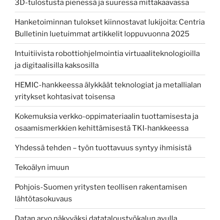
3D-tulostusta pienessä ja suuressa mittakaavassa
Hanketoiminnan tulokset kiinnostavat lukijoita: Centria
Bulletinin luetuimmat artikkelit loppuvuonna 2025
Intuitiivista robottiohjelmointia virtuaaliteknologioilla
ja digitaalisilla kaksosilla
HEMIC-hankkeessa älykkäät teknologiat ja metallialan
yritykset kohtasivat toisensa
Kokemuksia verkko-oppimateriaalin tuottamisesta ja
osaamismerkkien kehittämisestä TKI-hankkeessa
Yhdessä tehden – työn tuottavuus syntyy ihmisistä
Tekoälyn imuun
Pohjois-Suomen yritysten teollisen rakentamisen
lähtötasokuvaus
Datan arvo näkyväksi datataloustyökalun avulla