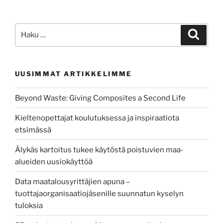
Waste:
Giving
Composites
Etsi:
Haku
a
Second
Life”
UUSIMMAT ARTIKKELIMME
Beyond Waste: Giving Composites a Second Life
Kieltenopettajat koulutuksessa ja inspiraatiota
etsimässä
Älykäs kartoitus tukee käytöstä poistuvien maa-
alueiden uusiokäyttöä
Data maatalousyrittäjien apuna –
tuottajaorganisaatiojäsenille suunnatun kyselyn
tuloksia