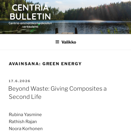
Siirry
sisältöön
CENTRIA BULLETIN
Valikko
AVAINSANA:
GREEN ENERGY
JULKAISTU
17.6.2026
Beyond Waste: Giving Composites a
Second Life
Rubina Yasmine
Rathish Rajan
Noora Korhonen