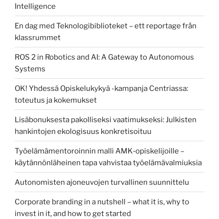
Intelligence
En dag med Teknologibiblioteket – ett reportage från
klassrummet
ROS 2 in Robotics and AI: A Gateway to Autonomous
Systems
OK! Yhdessä Opiskelukykyä -kampanja Centriassa:
toteutus ja kokemukset
Lisäbonuksesta pakolliseksi vaatimukseksi: Julkisten
hankintojen ekologisuus konkretisoituu
Työelämämentoroinnin malli AMK‑opiskelijoille –
käytännönläheinen tapa vahvistaa työelämävalmiuksia
Autonomisten ajoneuvojen turvallinen suunnittelu
Corporate branding in a nutshell – what it is, why to
invest in it, and how to get started