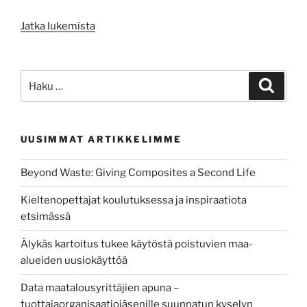
”Uudet
Jatka lukemista
teknologiat
muokkaavat
tietoturvakenttää”
Etsi:
Haku
UUSIMMAT ARTIKKELIMME
Beyond Waste: Giving Composites a Second Life
Kieltenopettajat koulutuksessa ja inspiraatiota
etsimässä
Älykäs kartoitus tukee käytöstä poistuvien maa-
alueiden uusiokäyttöä
Data maatalousyrittäjien apuna –
tuottajaorganisaatiojäsenille suunnatun kyselyn