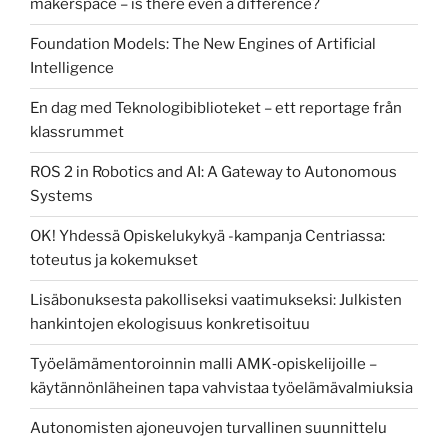
makerspace – is there even a difference?
Foundation Models: The New Engines of Artificial
Intelligence
En dag med Teknologibiblioteket – ett reportage från
klassrummet
ROS 2 in Robotics and AI: A Gateway to Autonomous
Systems
OK! Yhdessä Opiskelukykyä -kampanja Centriassa:
toteutus ja kokemukset
Lisäbonuksesta pakolliseksi vaatimukseksi: Julkisten
hankintojen ekologisuus konkretisoituu
Työelämämentoroinnin malli AMK‑opiskelijoille –
käytännönläheinen tapa vahvistaa työelämävalmiuksia
Autonomisten ajoneuvojen turvallinen suunnittelu