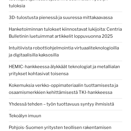
tuloksia
3D-tulostusta pienessä ja suuressa mittakaavassa
Hanketoiminnan tulokset kiinnostavat lukijoita: Centria
Bulletinin luetuimmat artikkelit loppuvuonna 2025
Intuitiivista robottiohjelmointia virtuaaliteknologioilla
ja digitaalisilla kaksosilla
HEMIC-hankkeessa älykkäät teknologiat ja metallialan
yritykset kohtasivat toisensa
Kokemuksia verkko-oppimateriaalin tuottamisesta ja
osaamismerkkien kehittämisestä TKI-hankkeessa
Yhdessä tehden – työn tuottavuus syntyy ihmisistä
Tekoälyn imuun
Pohjois-Suomen yritysten teollisen rakentamisen