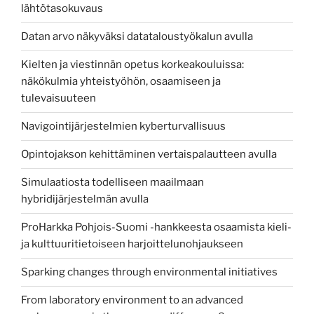
lähtötasokuvaus
Datan arvo näkyväksi datataloustyökalun avulla
Kielten ja viestinnän opetus korkeakouluissa:
näkökulmia yhteistyöhön, osaamiseen ja
tulevaisuuteen
Navigointijärjestelmien kyberturvallisuus
Opintojakson kehittäminen vertaispalautteen avulla
Simulaatiosta todelliseen maailmaan
hybridijärjestelmän avulla
ProHarkka Pohjois-Suomi -hankkeesta osaamista kieli-
ja kulttuuritietoiseen harjoittelunohjaukseen
Sparking changes through environmental initiatives
From laboratory environment to an advanced