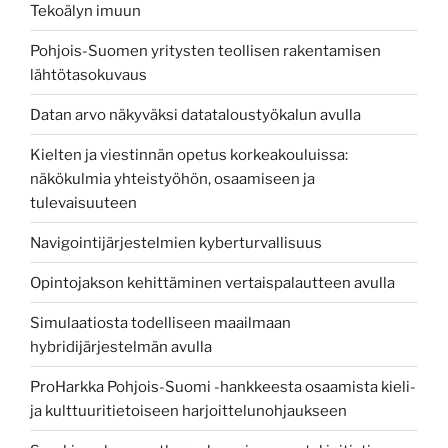
Tekoälyn imuun
Pohjois-Suomen yritysten teollisen rakentamisen
lähtötasokuvaus
Datan arvo näkyväksi datataloustyökalun avulla
Kielten ja viestinnän opetus korkeakouluissa:
näkökulmia yhteistyöhön, osaamiseen ja
tulevaisuuteen
Navigointijärjestelmien kyberturvallisuus
Opintojakson kehittäminen vertaispalautteen avulla
Simulaatiosta todelliseen maailmaan
hybridijärjestelmän avulla
ProHarkka Pohjois-Suomi -hankkeesta osaamista kieli-
ja kulttuuritietoiseen harjoittelunohjaukseen