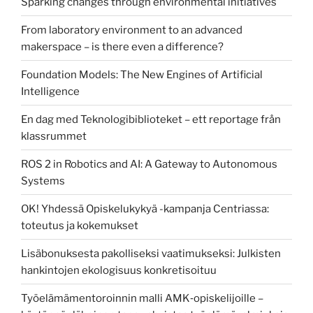
Sparking changes through environmental initiatives
From laboratory environment to an advanced
makerspace – is there even a difference?
Foundation Models: The New Engines of Artificial
Intelligence
En dag med Teknologibiblioteket – ett reportage från
klassrummet
ROS 2 in Robotics and AI: A Gateway to Autonomous
Systems
OK! Yhdessä Opiskelukykyä -kampanja Centriassa:
toteutus ja kokemukset
Lisäbonuksesta pakolliseksi vaatimukseksi: Julkisten
hankintojen ekologisuus konkretisoituu
Työelämämentoroinnin malli AMK‑opiskelijoille –