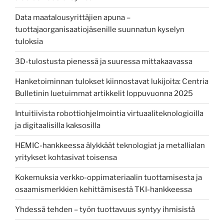
Data maatalousyrittäjien apuna –
tuottajaorganisaatiojäsenille suunnatun kyselyn
tuloksia
3D-tulostusta pienessä ja suuressa mittakaavassa
Hanketoiminnan tulokset kiinnostavat lukijoita: Centria
Bulletinin luetuimmat artikkelit loppuvuonna 2025
Intuitiivista robottiohjelmointia virtuaaliteknologioilla
ja digitaalisilla kaksosilla
HEMIC-hankkeessa älykkäät teknologiat ja metallialan
yritykset kohtasivat toisensa
Kokemuksia verkko-oppimateriaalin tuottamisesta ja
osaamismerkkien kehittämisestä TKI-hankkeessa
Yhdessä tehden – työn tuottavuus syntyy ihmisistä