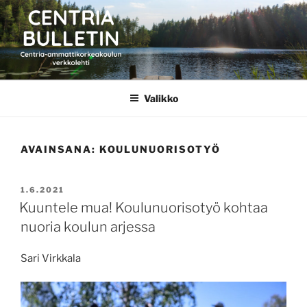
Siirry
sisältöön
CENTRIA BULLETIN
Valikko
AVAINSANA:
KOULUNUORISOTYÖ
JULKAISTU
1.6.2021
Kuuntele mua! Koulunuorisotyö kohtaa
nuoria koulun arjessa
Sari Virkkala