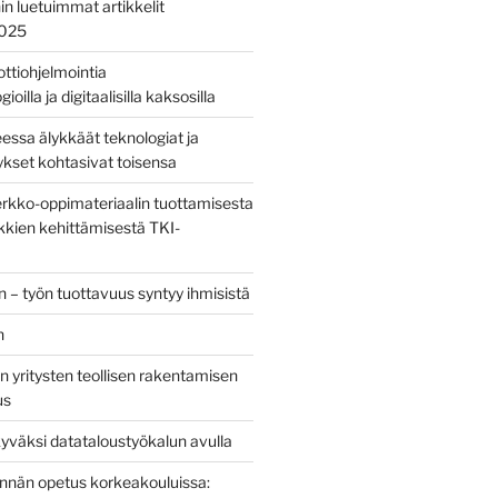
nin luetuimmat artikkelit
2025
bottiohjelmointia
ioilla ja digitaalisilla kaksosilla
sa älykkäät teknologiat ja
tykset kohtasivat toisensa
kko-oppimateriaalin tuottamisesta
kien kehittämisestä TKI-
 – työn tuottavuus syntyy ihmisistä
n
 yritysten teollisen rakentamisen
us
yväksi datataloustyökalun avulla
tinnän opetus korkeakouluissa: