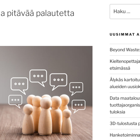
Etsi:
ja pitävää palautetta
UUSIMMAT A
Beyond Waste: 
Kieltenopettaja
etsimässä
Älykäs kartoit
alueiden uusio
Data maatalous
tuottajaorganis
tuloksia
3D-tulostusta 
Hanketoiminnan 