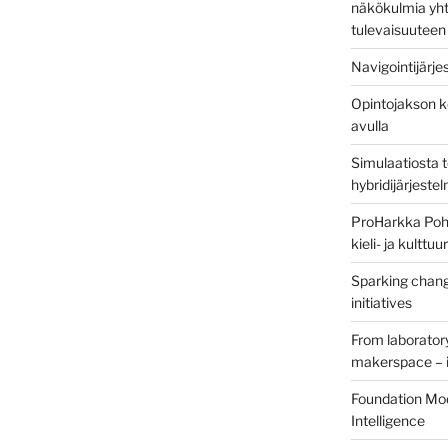
näkökulmia yht
tulevaisuuteen
Navigointijärje
Opintojakson k
avulla
Simulaatiosta 
hybridijärjeste
ProHarkka Poh
kieli- ja kulttu
Sparking chang
initiatives
From laborator
makerspace – i
Foundation Mod
Intelligence