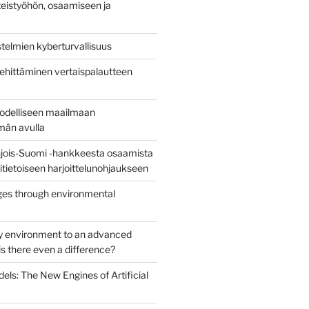
eistyöhön, osaamiseen ja
stelmien kyberturvallisuus
ehittäminen vertaispalautteen
todelliseen maailmaan
lmän avulla
jois-Suomi -hankkeesta osaamista
uritietoiseen harjoittelunohjaukseen
es through environmental
y environment to an advanced
s there even a difference?
els: The New Engines of Artificial