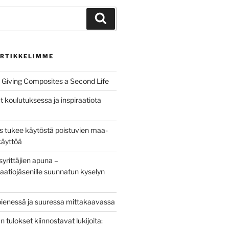
Haku
RTIKKELIMME
Giving Composites a Second Life
t koulutuksessa ja inspiraatiota
us tukee käytöstä poistuvien maa-
käyttöä
yrittäjien apuna –
aatiojäsenille suunnatun kyselyn
pienessä ja suuressa mittakaavassa
tulokset kiinnostavat lukijoita: