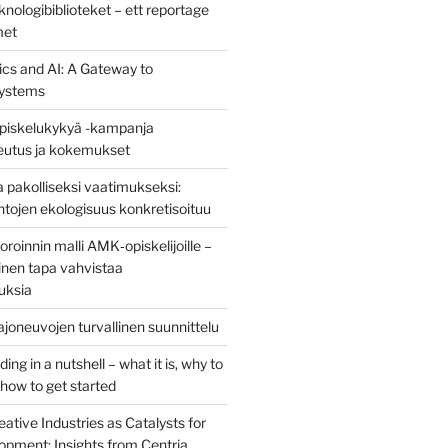
nologibiblioteket – ett reportage
met
ics and AI: A Gateway to
ystems
piskelukykyä -kampanja
teutus ja kokemukset
 pakolliseksi vaatimukseksi:
ntojen ekologisuus konkretisoituu
oinnin malli AMK‑opiskelijoille –
nen tapa vahvistaa
uksia
joneuvojen turvallinen suunnittelu
ng in a nutshell – what it is, why to
d how to get started
eative Industries as Catalysts for
opment: Insights from Centria