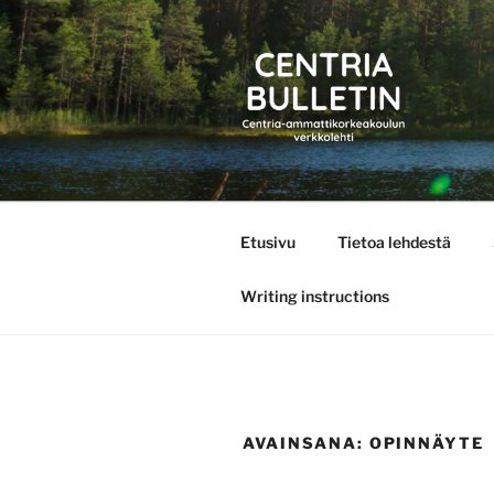
Siirry
sisältöön
CENTRIA 
Etusivu
Tietoa lehdestä
Writing instructions
AVAINSANA:
OPINNÄYTE