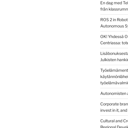
En dag med Tek
från klassrum
ROS 2 in Robot
Autonomous S
OK! Yhdessä O
Centriassa: to
Lisäbonuksesta
Julkisten hanki
Työelämämentor
käytännönlähei
työelämävalmi
Autonomisten a
Corporate brandi
invest in it, an
Cultural and Cr
Regional Devel