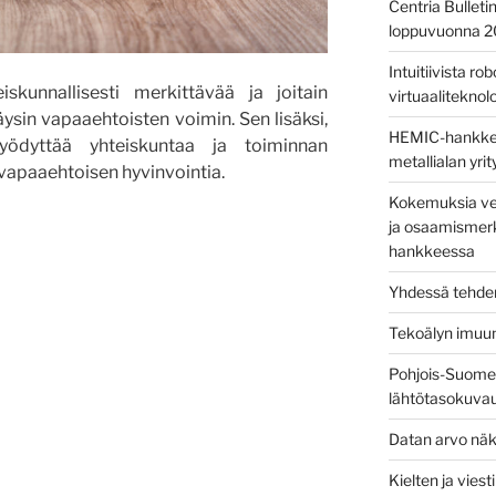
Centria Bulleti
loppuvuonna 
Intuitiivista ro
skunnallisesti merkittävää ja joitain
virtuaaliteknolog
äysin vapaaehtoisten voimin. Sen lisäksi,
HEMIC-hankkees
yödyttää yhteiskuntaa ja toiminnan
metallialan yri
vapaaehtoisen hyvinvointia.
Kokemuksia ver
ja osaamismerk
hankkeessa
Yhdessä tehden
Tekoälyn imuu
Pohjois-Suomen
lähtötasokuva
Datan arvo näk
Kielten ja vies