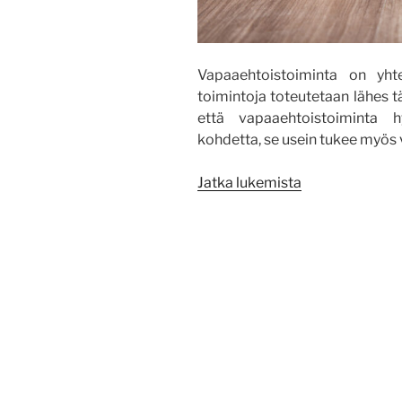
Vapaaehtoistoiminta on yhtei
toimintoja toteutetaan lähes t
että vapaaehtoistoiminta h
kohdetta, se usein tukee myös 
”Vetävää
Jatka lukemista
viestintää
ja
pitävää
palautetta”