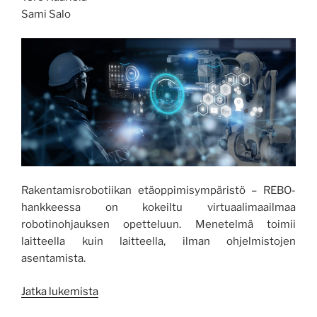
Sami Salo
Rakentamisrobotiikan etäoppimisympäristö – REBO-
hankkeessa on kokeiltu virtuaalimaailmaa
robotinohjauksen opetteluun. Menetelmä toimii
laitteella kuin laitteella, ilman ohjelmistojen
asentamista.
”Tietokonepelit
Jatka lukemista
ja