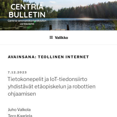
Siirry
sisältöön
CENTRIA BULLETIN
Valikko
AVAINSANA:
TEOLLINEN INTERNET
JULKAISTU
7.12.2023
Tietokonepelit ja IoT-tiedonsiirto
yhdistävät etäopiskelun ja robottien
ohjaamisen
Juho Valkola
Tero Kaarlela