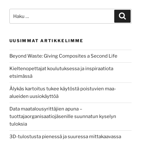
IoT-
tiedonsiirto
Etsi:
Haku
yhdistävät
etäopiskelun
ja
UUSIMMAT ARTIKKELIMME
robottien
ohjaamisen”
Beyond Waste: Giving Composites a Second Life
Kieltenopettajat koulutuksessa ja inspiraatiota
etsimässä
Älykäs kartoitus tukee käytöstä poistuvien maa-
alueiden uusiokäyttöä
Data maatalousyrittäjien apuna –
tuottajaorganisaatiojäsenille suunnatun kyselyn
tuloksia
3D-tulostusta pienessä ja suuressa mittakaavassa