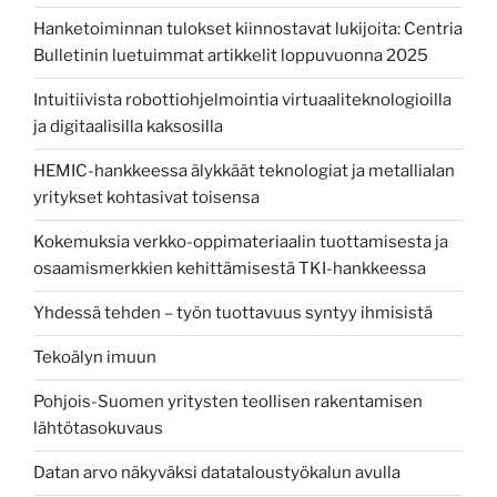
Hanketoiminnan tulokset kiinnostavat lukijoita: Centria
Bulletinin luetuimmat artikkelit loppuvuonna 2025
Intuitiivista robottiohjelmointia virtuaaliteknologioilla
ja digitaalisilla kaksosilla
HEMIC-hankkeessa älykkäät teknologiat ja metallialan
yritykset kohtasivat toisensa
Kokemuksia verkko-oppimateriaalin tuottamisesta ja
osaamismerkkien kehittämisestä TKI-hankkeessa
Yhdessä tehden – työn tuottavuus syntyy ihmisistä
Tekoälyn imuun
Pohjois-Suomen yritysten teollisen rakentamisen
lähtötasokuvaus
Datan arvo näkyväksi datataloustyökalun avulla