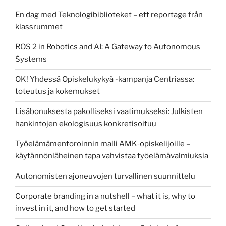
En dag med Teknologibiblioteket – ett reportage från
klassrummet
ROS 2 in Robotics and AI: A Gateway to Autonomous
Systems
OK! Yhdessä Opiskelukykyä -kampanja Centriassa:
toteutus ja kokemukset
Lisäbonuksesta pakolliseksi vaatimukseksi: Julkisten
hankintojen ekologisuus konkretisoituu
Työelämämentoroinnin malli AMK‑opiskelijoille –
käytännönläheinen tapa vahvistaa työelämävalmiuksia
Autonomisten ajoneuvojen turvallinen suunnittelu
Corporate branding in a nutshell – what it is, why to
invest in it, and how to get started