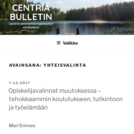
Siirry
sisältöön
CENTRIA BULLETIN
Valikko
AVAINSANA:
YHTEISVALINTA
JULKAISTU
7.12.2017
Opiskelijavalinnat muutoksessa –
tehokkaammin koulutukseen, tutkintoon
ja työelämään
Mari Emmes