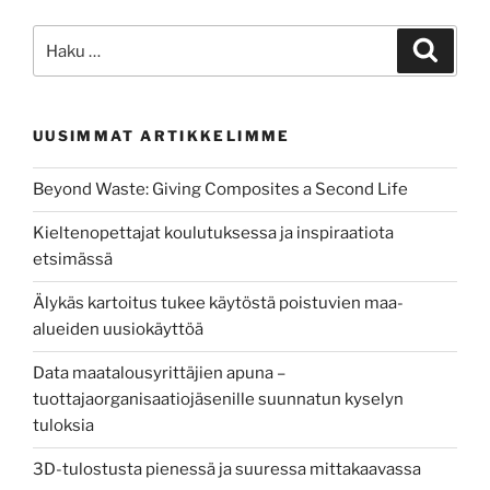
tehokkaammin
koulutukseen,
Etsi:
Haku
tutkintoon
ja
työelämään”
UUSIMMAT ARTIKKELIMME
Beyond Waste: Giving Composites a Second Life
Kieltenopettajat koulutuksessa ja inspiraatiota
etsimässä
Älykäs kartoitus tukee käytöstä poistuvien maa-
alueiden uusiokäyttöä
Data maatalousyrittäjien apuna –
tuottajaorganisaatiojäsenille suunnatun kyselyn
tuloksia
3D-tulostusta pienessä ja suuressa mittakaavassa