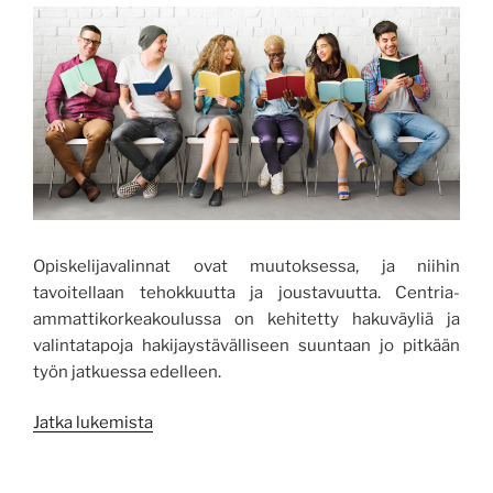
Opiskelijavalinnat ovat muutoksessa, ja niihin
tavoitellaan tehokkuutta ja joustavuutta. Centria-
ammattikorkeakoulussa on kehitetty hakuväyliä ja
valintatapoja hakijaystävälliseen suuntaan jo pitkään
työn jatkuessa edelleen.
”Opiskelijavalinnat
Jatka lukemista
muutoksessa
–