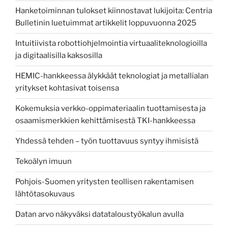
Hanketoiminnan tulokset kiinnostavat lukijoita: Centria
Bulletinin luetuimmat artikkelit loppuvuonna 2025
Intuitiivista robottiohjelmointia virtuaaliteknologioilla
ja digitaalisilla kaksosilla
HEMIC-hankkeessa älykkäät teknologiat ja metallialan
yritykset kohtasivat toisensa
Kokemuksia verkko-oppimateriaalin tuottamisesta ja
osaamismerkkien kehittämisestä TKI-hankkeessa
Yhdessä tehden – työn tuottavuus syntyy ihmisistä
Tekoälyn imuun
Pohjois-Suomen yritysten teollisen rakentamisen
lähtötasokuvaus
Datan arvo näkyväksi datataloustyökalun avulla