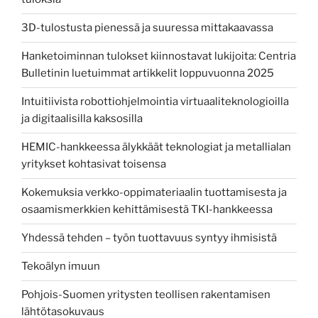
3D-tulostusta pienessä ja suuressa mittakaavassa
Hanketoiminnan tulokset kiinnostavat lukijoita: Centria
Bulletinin luetuimmat artikkelit loppuvuonna 2025
Intuitiivista robottiohjelmointia virtuaaliteknologioilla
ja digitaalisilla kaksosilla
HEMIC-hankkeessa älykkäät teknologiat ja metallialan
yritykset kohtasivat toisensa
Kokemuksia verkko-oppimateriaalin tuottamisesta ja
osaamismerkkien kehittämisestä TKI-hankkeessa
Yhdessä tehden – työn tuottavuus syntyy ihmisistä
Tekoälyn imuun
Pohjois-Suomen yritysten teollisen rakentamisen
lähtötasokuvaus