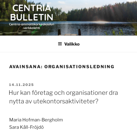
Siirry
sisältöön
CENTRIA BULLETIN
Valikko
AVAINSANA:
ORGANISATIONSLEDNING
JULKAISTU
14.11.2025
Hur kan företag och organisationer dra
nytta av utekontorsaktiviteter?
Maria Hofman-Bergholm
Sara Kåll-Fröjdö