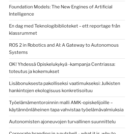
Foundation Models: The New Engines of Artificial
Intelligence
En dag med Teknologibiblioteket – ett reportage från
klassrummet
ROS 2 in Robotics and AI: A Gateway to Autonomous
Systems
OK! Yhdessä Opiskelukykyä -kampanja Centriassa:
toteutus ja kokemukset
Lisäbonuksesta pakolliseksi vaatimukseksi: Julkisten
hankintojen ekologisuus konkretisoituu
Työelämämentoroinnin malli AMK‑opiskelijoille –
käytännönläheinen tapa vahvistaa työelämävalmiuksia
Autonomisten ajoneuvojen turvallinen suunnittelu
Corporate branding in a nutshell – what it is, why to