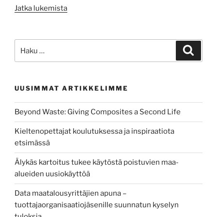
”Hur
Jatka lukemista
kan
företag
och
Etsi:
Haku
organisationer
dra
nytta
UUSIMMAT ARTIKKELIMME
av
utekontorsaktiviteter?”
Beyond Waste: Giving Composites a Second Life
Kieltenopettajat koulutuksessa ja inspiraatiota
etsimässä
Älykäs kartoitus tukee käytöstä poistuvien maa-
alueiden uusiokäyttöä
Data maatalousyrittäjien apuna –
tuottajaorganisaatiojäsenille suunnatun kyselyn
tuloksia