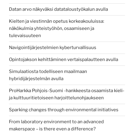
Datan arvo näkyväksi datataloustyökalun avulla
Kielten ja viestinnän opetus korkeakouluissa:
näkökulmia yhteistyöhön, osaamiseen ja
tulevaisuuteen
Navigointijärjestelmien kyberturvallisuus
Opintojakson kehittäminen vertaispalautteen avulla
Simulaatiosta todelliseen maailmaan
hybridijärjestelmän avulla
ProHarkka Pohjois-Suomi -hankkeesta osaamista kieli-
ja kulttuuritietoiseen harjoittelunohjaukseen
Sparking changes through environmental initiatives
From laboratory environment to an advanced
makerspace – is there even a difference?