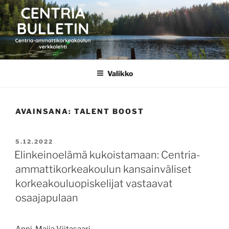
Siirry
sisältöön
CENTRIA BULLETIN
Valikko
AVAINSANA:
TALENT BOOST
JULKAISTU
5.12.2022
Elinkeinoelämä kukoistamaan: Centria-
ammattikorkeakoulun kansainväliset
korkeakouluopiskelijat vastaavat
osaajapulaan
Anni-Maija Viitasaari