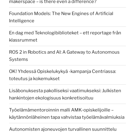
makerspace – is there even a difference?
Foundation Models: The New Engines of Artificial
Intelligence
En dag med Teknologibiblioteket – ett reportage från
klassrummet
ROS 2 in Robotics and AI: A Gateway to Autonomous
Systems
OK! Yhdessä Opiskelukykyä -kampanja Centriassa:
toteutus ja kokemukset
Lisäbonuksesta pakolliseksi vaatimukseksi: Julkisten
hankintojen ekologisuus konkretisoituu
Työelämämentoroinnin malli AMK‑opiskelijoille –
käytännönläheinen tapa vahvistaa työelämävalmiuksia
Autonomisten ajoneuvojen turvallinen suunnittelu