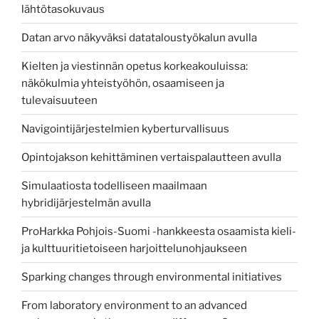
lähtötasokuvaus
Datan arvo näkyväksi datataloustyökalun avulla
Kielten ja viestinnän opetus korkeakouluissa:
näkökulmia yhteistyöhön, osaamiseen ja
tulevaisuuteen
Navigointijärjestelmien kyberturvallisuus
Opintojakson kehittäminen vertaispalautteen avulla
Simulaatiosta todelliseen maailmaan
hybridijärjestelmän avulla
ProHarkka Pohjois-Suomi -hankkeesta osaamista kieli-
ja kulttuuritietoiseen harjoittelunohjaukseen
Sparking changes through environmental initiatives
From laboratory environment to an advanced