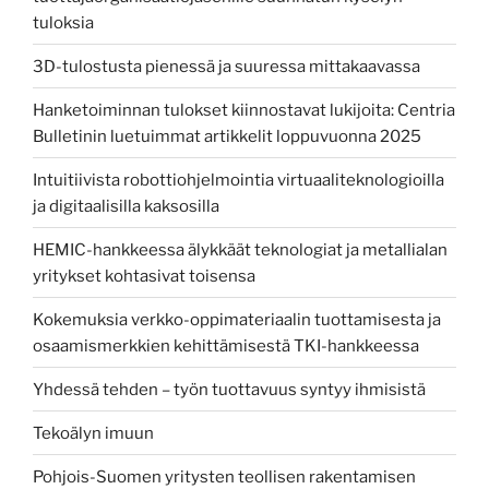
tuloksia
3D-tulostusta pienessä ja suuressa mittakaavassa
Hanketoiminnan tulokset kiinnostavat lukijoita: Centria
Bulletinin luetuimmat artikkelit loppuvuonna 2025
Intuitiivista robottiohjelmointia virtuaaliteknologioilla
ja digitaalisilla kaksosilla
HEMIC-hankkeessa älykkäät teknologiat ja metallialan
yritykset kohtasivat toisensa
Kokemuksia verkko-oppimateriaalin tuottamisesta ja
osaamismerkkien kehittämisestä TKI-hankkeessa
Yhdessä tehden – työn tuottavuus syntyy ihmisistä
Tekoälyn imuun
Pohjois-Suomen yritysten teollisen rakentamisen