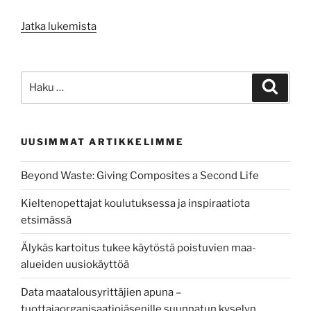
”Elinkeinoelämä
Jatka lukemista
kukoistamaan:
Centria-
ammattikorkeakoulun
Etsi:
Haku
kansainväliset
korkeakouluopiskelijat
vastaavat
UUSIMMAT ARTIKKELIMME
osaajapulaan”
Beyond Waste: Giving Composites a Second Life
Kieltenopettajat koulutuksessa ja inspiraatiota
etsimässä
Älykäs kartoitus tukee käytöstä poistuvien maa-
alueiden uusiokäyttöä
Data maatalousyrittäjien apuna –
tuottajaorganisaatiojäsenille suunnatun kyselyn