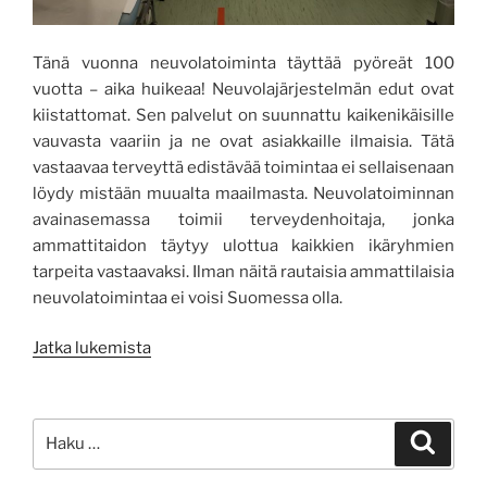
Tänä vuonna neuvolatoiminta täyttää pyöreät 100
vuotta – aika huikeaa! Neuvolajärjestelmän edut ovat
kiistattomat. Sen palvelut on suunnattu kaikenikäisille
vauvasta vaariin ja ne ovat asiakkaille ilmaisia. Tätä
vastaavaa terveyttä edistävää toimintaa ei sellaisenaan
löydy mistään muualta maailmasta. Neuvolatoiminnan
avainasemassa toimii terveydenhoitaja, jonka
ammattitaidon täytyy ulottua kaikkien ikäryhmien
tarpeita vastaavaksi. Ilman näitä rautaisia ammattilaisia
neuvolatoimintaa ei voisi Suomessa olla.
”Suomalainen
Jatka lukemista
neuvola
–
kaikkien
Etsi:
Haku
aikojen
paras