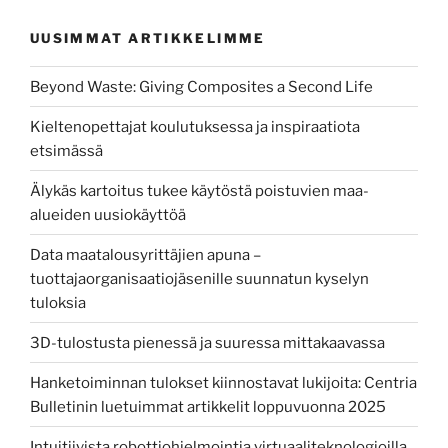
keksintö”
UUSIMMAT ARTIKKELIMME
Beyond Waste: Giving Composites a Second Life
Kieltenopettajat koulutuksessa ja inspiraatiota
etsimässä
Älykäs kartoitus tukee käytöstä poistuvien maa-
alueiden uusiokäyttöä
Data maatalousyrittäjien apuna –
tuottajaorganisaatiojäsenille suunnatun kyselyn
tuloksia
3D-tulostusta pienessä ja suuressa mittakaavassa
Hanketoiminnan tulokset kiinnostavat lukijoita: Centria
Bulletinin luetuimmat artikkelit loppuvuonna 2025
Intuitiivista robottiohjelmointia virtuaaliteknologioilla