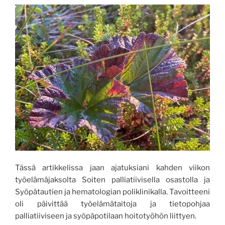
Tässä artikkelissa jaan ajatuksiani kahden viikon
työelämäjaksolta Soiten palliatiivisella osastolla ja
Syöpätautien ja hematologian poliklinikalla. Tavoitteeni
oli päivittää työelämätaitoja ja tietopohjaa
palliatiiviseen ja syöpäpotilaan hoitotyöhön liittyen.