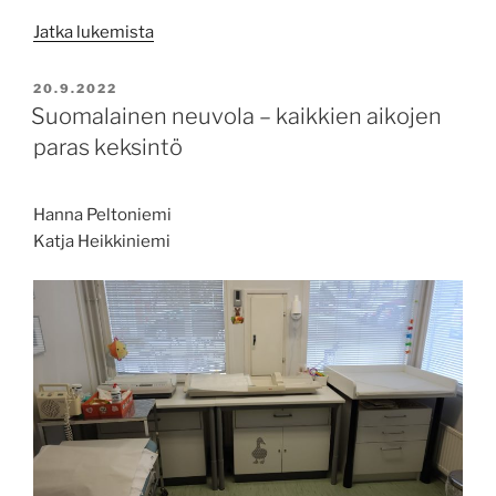
”Elämän
Jatka lukemista
peruskysymysten
äärellä
JULKAISTU
20.9.2022
palliatiivisella
Suomalainen neuvola – kaikkien aikojen
osastolla”
paras keksintö
Hanna Peltoniemi
Katja Heikkiniemi