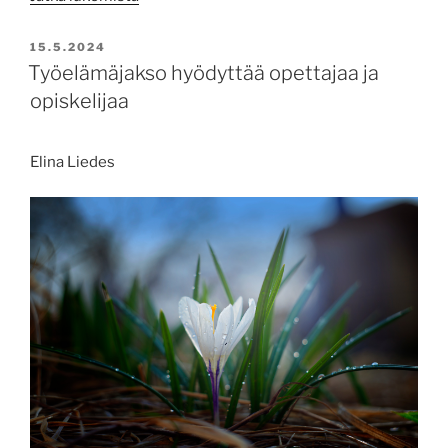
tehden
–
JULKAISTU
15.5.2024
työn
Työelämäjakso hyödyttää opettajaa ja
tuottavuus
opiskelijaa
syntyy
ihmisistä”
Elina Liedes