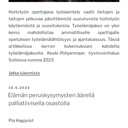
Hoitotyön opettajana työskentely vaatii tietojen ja
taitojen jatkuvaa päivittämistä uusiutuvista hoitotyön
käytännöistä ja suosituksista. Työelämäjakso on yksi
keino mahdollistaa ammatilliselle opettajalle
opetuksen työelämälähtöisyys ja ajantasaisuus. Tässä
artikkelissa kerron kokemuksiani kahdelta
työelämäjaksolta Keski-Pohjanmaan hyvinvointialue
Soitessa vuonna 2023.
”Työelämäjakso
Jatka lukemista
hyödyttää
opettajaa
JULKAISTU
16.5.2023
ja
Elämän peruskysymysten äärellä
opiskelijaa”
palliatiivisella osastolla
Pia Hagqvist