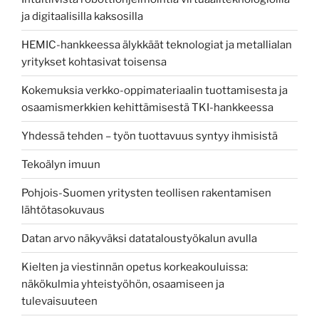
ja digitaalisilla kaksosilla
HEMIC-hankkeessa älykkäät teknologiat ja metallialan
yritykset kohtasivat toisensa
Kokemuksia verkko-oppimateriaalin tuottamisesta ja
osaamismerkkien kehittämisestä TKI-hankkeessa
Yhdessä tehden – työn tuottavuus syntyy ihmisistä
Tekoälyn imuun
Pohjois-Suomen yritysten teollisen rakentamisen
lähtötasokuvaus
Datan arvo näkyväksi datataloustyökalun avulla
Kielten ja viestinnän opetus korkeakouluissa:
näkökulmia yhteistyöhön, osaamiseen ja
tulevaisuuteen