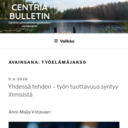
Siirry
sisältöön
CENTRIA BULLETIN
Valikko
AVAINSANA:
TYÖELÄMÄJAKSO
JULKAISTU
5.6.2026
Yhdessä tehden – työn tuottavuus syntyy
ihmisistä
Anni-Maija Viitasaari