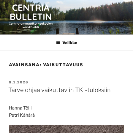
Siirry
sisältöön
CENTRIA BULLETIN
Valikko
AVAINSANA:
VAIKUTTAVUUS
JULKAISTU
8.1.2026
Tarve ohjaa vaikuttaviin TKI-tuloksiin
Hanna Tölli
Petri Kähärä