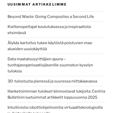
UUSIMMAT ARTIKKELIMME
arviointi
edistää
Beyond Waste: Giving Composites a Second Life
vaikuttavuutta
ja
Kieltenopettajat koulutuksessa ja inspiraatiota
suuntaa
etsimässä
kehittämistä”
Älykäs kartoitus tukee käytöstä poistuvien maa-
alueiden uusiokäyttöä
Data maatalousyrittäjien apuna –
tuottajaorganisaatiojäsenille suunnatun kyselyn
tuloksia
3D-tulostusta pienessä ja suuressa mittakaavassa
Hanketoiminnan tulokset kiinnostavat lukijoita: Centria
Bulletinin luetuimmat artikkelit loppuvuonna 2025
Intuitiivista robottiohjelmointia virtuaaliteknologioilla