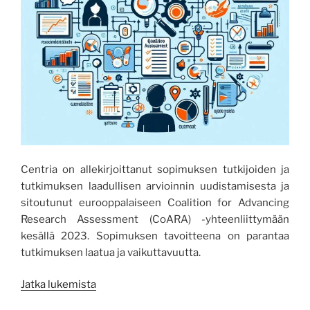
Centria on allekirjoittanut sopimuksen tutkijoiden ja
tutkimuksen laadullisen arvioinnin uudistamisesta ja
sitoutunut eurooppalaiseen Coalition for Advancing
Research Assessment (CoARA) -yhteenliittymään
kesällä 2023. Sopimuksen tavoitteena on parantaa
tutkimuksen laatua ja vaikuttavuutta.
”Tutkimuksen
Jatka lukemista
laatu