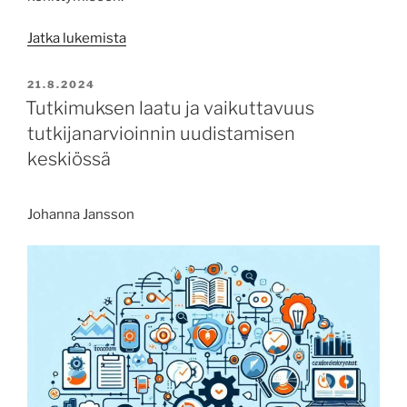
”Tarve
Jatka lukemista
ohjaa
vaikuttaviin
JULKAISTU
21.8.2024
TKI-
Tutkimuksen laatu ja vaikuttavuus
tuloksiin”
tutkijanarvioinnin uudistamisen
keskiössä
Johanna Jansson