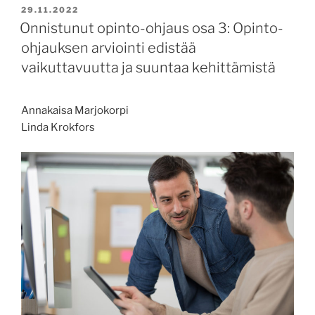
ja
JULKAISTU
29.11.2022
vaikuttavuus
Onnistunut opinto-ohjaus osa 3: Opinto-
tutkijanarvioinnin
ohjauksen arviointi edistää
uudistamisen
vaikuttavuutta ja suuntaa kehittämistä
keskiössä”
Annakaisa Marjokorpi
Linda Krokfors