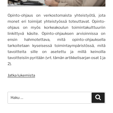
Opinto-ohjaus on verkostomaista yhteistyötä, jota
monet eri toimijat yhteistyössä toteuttavat. Opinto-
ohjaus on myös korkeakoulun toimintakulttuuriin
linkittyvä käsite. Opinto-ohjauksen arvioinnissa on
ensin hahmotettava, mitä opinto-ohjauksella
tarkoitetaan kyseisessä toimintaympäristössä, mitä
tavoitteita sille on asetettu ja millä keinoilla
tavoitteisiin pyritään (vrt. tämän artikkelisarjan osat 1 ja
2).
”Onnistunut
Jatka lukemista
opinto-
ohjaus
osa
Etsi:
Haku
3:
Opinto-
ohjauksen