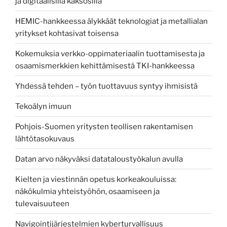
ja digitaalisilla kaksosilla
HEMIC-hankkeessa älykkäät teknologiat ja metallialan
yritykset kohtasivat toisensa
Kokemuksia verkko-oppimateriaalin tuottamisesta ja
osaamismerkkien kehittämisestä TKI-hankkeessa
Yhdessä tehden – työn tuottavuus syntyy ihmisistä
Tekoälyn imuun
Pohjois-Suomen yritysten teollisen rakentamisen
lähtötasokuvaus
Datan arvo näkyväksi datataloustyökalun avulla
Kielten ja viestinnän opetus korkeakouluissa:
näkökulmia yhteistyöhön, osaamiseen ja
tulevaisuuteen
Navigointijärjestelmien kyberturvallisuus