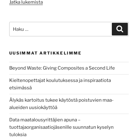
”Syvään
Jatka lukemista
päähän”
Etsi:
Haku
UUSIMMAT ARTIKKELIMME
Beyond Waste: Giving Composites a Second Life
Kieltenopettajat koulutuksessa ja inspiraatiota
etsimässä
Älykäs kartoitus tukee käytöstä poistuvien maa-
alueiden uusiokäyttöä
Data maatalousyrittäjien apuna –
tuottajaorganisaatiojäsenille suunnatun kyselyn
tuloksia