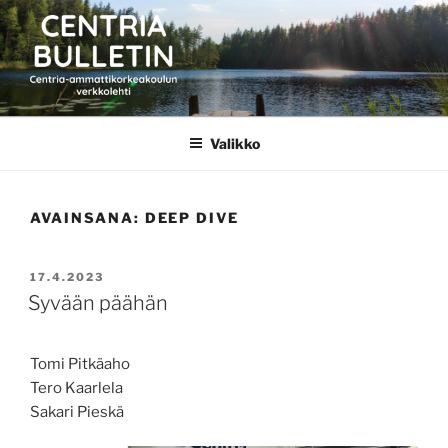
Siirry
sisältöön
CENTRIA BULLETIN
Valikko
AVAINSANA:
DEEP DIVE
JULKAISTU
17.4.2023
Syvään päähän
Tomi Pitkäaho
Tero Kaarlela
Sakari Pieskä