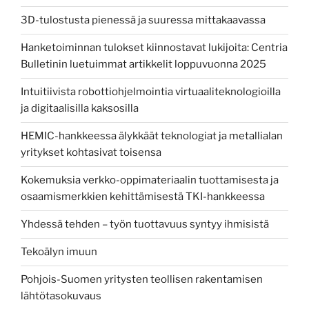
3D-tulostusta pienessä ja suuressa mittakaavassa
Hanketoiminnan tulokset kiinnostavat lukijoita: Centria
Bulletinin luetuimmat artikkelit loppuvuonna 2025
Intuitiivista robottiohjelmointia virtuaaliteknologioilla
ja digitaalisilla kaksosilla
HEMIC-hankkeessa älykkäät teknologiat ja metallialan
yritykset kohtasivat toisensa
Kokemuksia verkko-oppimateriaalin tuottamisesta ja
osaamismerkkien kehittämisestä TKI-hankkeessa
Yhdessä tehden – työn tuottavuus syntyy ihmisistä
Tekoälyn imuun
Pohjois-Suomen yritysten teollisen rakentamisen
lähtötasokuvaus