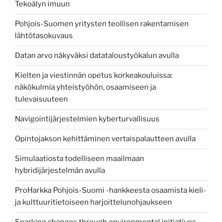
Tekoälyn imuun
Pohjois-Suomen yritysten teollisen rakentamisen
lähtötasokuvaus
Datan arvo näkyväksi datataloustyökalun avulla
Kielten ja viestinnän opetus korkeakouluissa:
näkökulmia yhteistyöhön, osaamiseen ja
tulevaisuuteen
Navigointijärjestelmien kyberturvallisuus
Opintojakson kehittäminen vertaispalautteen avulla
Simulaatiosta todelliseen maailmaan
hybridijärjestelmän avulla
ProHarkka Pohjois-Suomi -hankkeesta osaamista kieli-
ja kulttuuritietoiseen harjoittelunohjaukseen