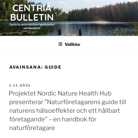
Siirry
sisältöön
CENTRIA BULLETIN
Valikko
AVAINSANA:
GUIDE
JULKAISTU
1.11.2021
Projektet Nordic Nature Health Hub
presenterar ”Naturföretagarens guide till
naturens hälsoeffekter och ett hållbart
företagande” – en handbok för
naturföretagare