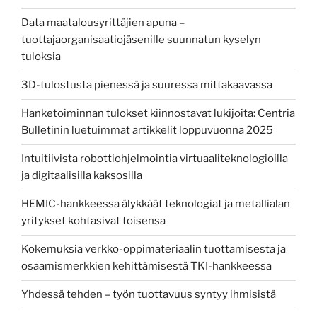
–
Data maatalousyrittäjien apuna –
en
tuottajaorganisaatiojäsenille suunnatun kyselyn
handbok
tuloksia
för
naturföretagare”
3D-tulostusta pienessä ja suuressa mittakaavassa
Hanketoiminnan tulokset kiinnostavat lukijoita: Centria
Bulletinin luetuimmat artikkelit loppuvuonna 2025
Intuitiivista robottiohjelmointia virtuaaliteknologioilla
ja digitaalisilla kaksosilla
HEMIC-hankkeessa älykkäät teknologiat ja metallialan
yritykset kohtasivat toisensa
Kokemuksia verkko-oppimateriaalin tuottamisesta ja
osaamismerkkien kehittämisestä TKI-hankkeessa
Yhdessä tehden – työn tuottavuus syntyy ihmisistä