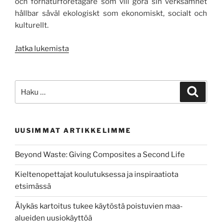
och förnaturföretagare som vill göra sin verksamhet
hållbar såväl ekologiskt som ekonomiskt, socialt och
kulturellt.
”Projektet
Jatka lukemista
Nordic
Nature
Health
Etsi:
Haku
Hub
presenterar
”Naturföretagarens
UUSIMMAT ARTIKKELIMME
guide
till
Beyond Waste: Giving Composites a Second Life
naturens
hälsoeffekter
Kieltenopettajat koulutuksessa ja inspiraatiota
och
etsimässä
ett
hållbart
Älykäs kartoitus tukee käytöstä poistuvien maa-
företagande”
alueiden uusiokäyttöä