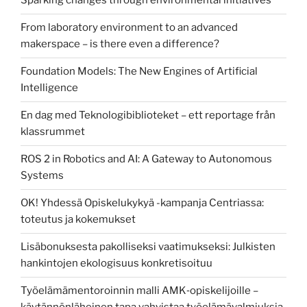
Sparking changes through environmental initiatives
From laboratory environment to an advanced
makerspace – is there even a difference?
Foundation Models: The New Engines of Artificial
Intelligence
En dag med Teknologibiblioteket – ett reportage från
klassrummet
ROS 2 in Robotics and AI: A Gateway to Autonomous
Systems
OK! Yhdessä Opiskelukykyä -kampanja Centriassa:
toteutus ja kokemukset
Lisäbonuksesta pakolliseksi vaatimukseksi: Julkisten
hankintojen ekologisuus konkretisoituu
Työelämämentoroinnin malli AMK‑opiskelijoille –