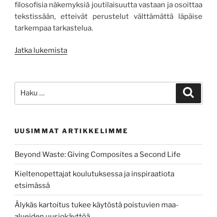
filosofisia näkemyksiä joutilaisuutta vastaan ja osoittaa
tekstissään, etteivät perustelut välttämättä läpäise
tarkempaa tarkastelua.
”Joutilaisuus,
Jatka lukemista
kirja-
arvostelu”
Etsi:
Haku
UUSIMMAT ARTIKKELIMME
Beyond Waste: Giving Composites a Second Life
Kieltenopettajat koulutuksessa ja inspiraatiota
etsimässä
Älykäs kartoitus tukee käytöstä poistuvien maa-
alueiden uusiokäyttöä