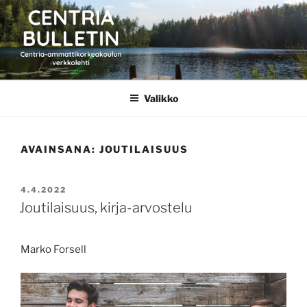
Siirry
sisältöön
CENTRIA BULLETIN
Valikko
AVAINSANA:
JOUTILAISUUS
JULKAISTU
4.4.2022
Joutilaisuus, kirja-arvostelu
Marko Forsell