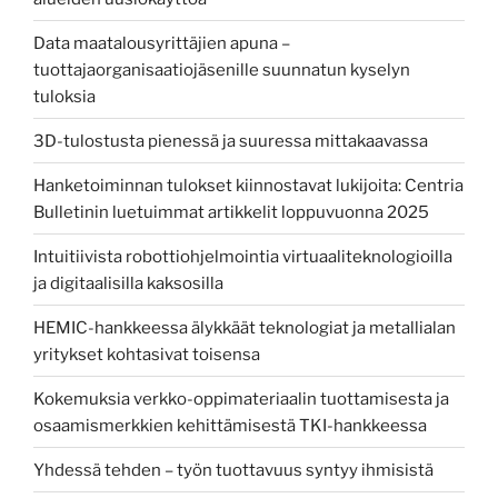
Data maatalousyrittäjien apuna –
tuottajaorganisaatiojäsenille suunnatun kyselyn
tuloksia
3D-tulostusta pienessä ja suuressa mittakaavassa
Hanketoiminnan tulokset kiinnostavat lukijoita: Centria
Bulletinin luetuimmat artikkelit loppuvuonna 2025
Intuitiivista robottiohjelmointia virtuaaliteknologioilla
ja digitaalisilla kaksosilla
HEMIC-hankkeessa älykkäät teknologiat ja metallialan
yritykset kohtasivat toisensa
Kokemuksia verkko-oppimateriaalin tuottamisesta ja
osaamismerkkien kehittämisestä TKI-hankkeessa
Yhdessä tehden – työn tuottavuus syntyy ihmisistä