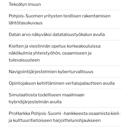
Tekoälyn imuun
Pohjois-Suomen yritysten teollisen rakentamisen
lähtötasokuvaus
Datan arvo näkyväksi datataloustyökalun avulla
Kielten ja viestinnän opetus korkeakouluissa:
näkökulmia yhteistyöhön, osaamiseen ja
tulevaisuuteen
Navigointijärjestelmien kyberturvallisuus
Opintojakson kehittäminen vertaispalautteen avulla
Simulaatiosta todelliseen maailmaan
hybridijärjestelmän avulla
ProHarkka Pohjois-Suomi -hankkeesta osaamista kieli-
ja kulttuuritietoiseen harjoittelunohjaukseen