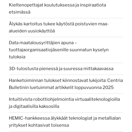
Kieltenopettajat koulutuksessa ja inspiraatiota
etsimässä
Älykäs kartoitus tukee käytöstä poistuvien maa-
alueiden uusiokäyttöä
Data maatalousyrittäjien apuna –
tuottajaorganisaatiojäsenille suunnatun kyselyn
tuloksia
3D-tulostusta pienessä ja suuressa mittakaavassa
Hanketoiminnan tulokset kiinnostavat lukijoita: Centria
Bulletinin luetuimmat artikkelit loppuvuonna 2025
Intuitiivista robottiohjelmointia virtuaaliteknologioilla
ja digitaalisilla kaksosilla
HEMIC-hankkeessa älykkäät teknologiat ja metallialan
yritykset kohtasivat toisensa