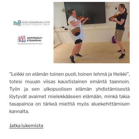
”Leikki on elämän toinen puoli, toinen lehmä ja Heikki”,
totesi muuan viisas kaustislainen emäntä taannoin.
Työn ja sen ulkopuolisen elämän yhdistämisestä
löytyvät avaimet mielekkääseen elämään, minkä takia
tasapainoa on tärkeä miettiä myös aluekehittämisen
kannalta.
”Perinteistä
Jatka lukemista
potentiaalia!