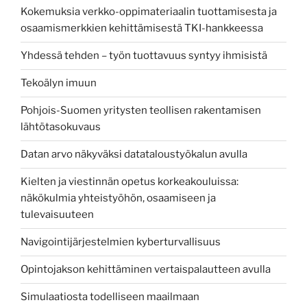
Kokemuksia verkko-oppimateriaalin tuottamisesta ja
osaamismerkkien kehittämisestä TKI-hankkeessa
Yhdessä tehden – työn tuottavuus syntyy ihmisistä
Tekoälyn imuun
Pohjois-Suomen yritysten teollisen rakentamisen
lähtötasokuvaus
Datan arvo näkyväksi datataloustyökalun avulla
Kielten ja viestinnän opetus korkeakouluissa:
näkökulmia yhteistyöhön, osaamiseen ja
tulevaisuuteen
Navigointijärjestelmien kyberturvallisuus
Opintojakson kehittäminen vertaispalautteen avulla
Simulaatiosta todelliseen maailmaan