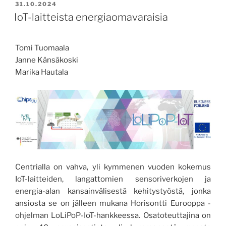
Elävä
JULKAISTU
31.10.2024
kulttuuriperintö
IoT-laitteista energiaomavaraisia
osana
Keski-
Tomi Tuomaala
Pohjanmaan
Janne Känsäkoski
veto-
Marika Hautala
ja
pitovoimaa”
Centrialla on vahva, yli kymmenen vuoden kokemus
IoT-laitteiden, langattomien sensoriverkojen ja
energia-alan kansainvälisestä kehitystyöstä, jonka
ansiosta se on jälleen mukana Horisontti Eurooppa -
ohjelman LoLiPoP-IoT-hankkeessa. Osatoteuttajina on