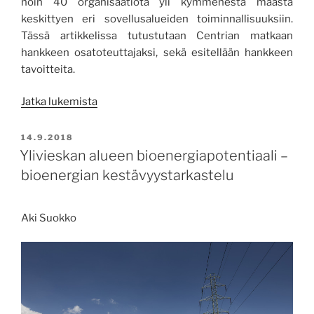
noin 40 organisaatiota yli kymmenestä maasta
keskittyen eri sovellusalueiden toiminnallisuuksiin.
Tässä artikkelissa tutustutaan Centrian matkaan
hankkeen osatoteuttajaksi, sekä esitellään hankkeen
tavoitteita.
”IoT-
Jatka lukemista
laitteista
energiaomavaraisia”
JULKAISTU
14.9.2018
Ylivieskan alueen bioenergiapotentiaali –
bioenergian kestävyystarkastelu
Aki Suokko