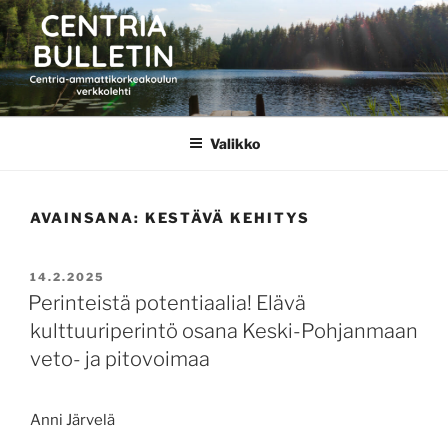
Siirry
sisältöön
CENTRIA BULLETIN
Valikko
AVAINSANA:
KESTÄVÄ KEHITYS
JULKAISTU
14.2.2025
Perinteistä potentiaalia! Elävä
kulttuuriperintö osana Keski-Pohjanmaan
veto- ja pitovoimaa
Anni Järvelä