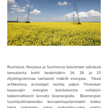
Ruotsissa, Norjassa ja Suomessa kulutetaan päivässä
kansalaista kohti keskimäärin 14, 26 ja 13
öljykilogrammaa vastaavat määrät energiaa. Tässä
artikkelissa arvioidaan kuinka paljon Ylivieskan
kaupungin energian kulutuksesta voitaisiin
laskennallisesti korvata bioenergialla. Bioenergian
tuontipolttoaineiden korvaamispotentiaalin lisäksi
tämä tarkastelu antaa mahdollisuuden pohtia