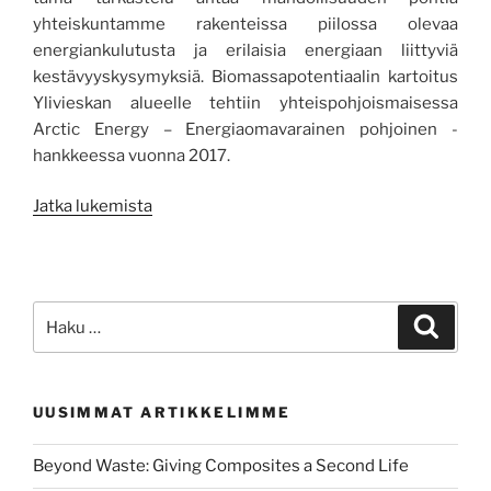
yhteiskuntamme rakenteissa piilossa olevaa
energiankulutusta ja erilaisia energiaan liittyviä
kestävyyskysymyksiä. Biomassapotentiaalin kartoitus
Ylivieskan alueelle tehtiin yhteispohjoismaisessa
Arctic Energy – Energiaomavarainen pohjoinen -
hankkeessa vuonna 2017.
”Ylivieskan
Jatka lukemista
alueen
bioenergiapotentiaali
–
bioenergian
Etsi:
Haku
kestävyystarkastelu”
UUSIMMAT ARTIKKELIMME
Beyond Waste: Giving Composites a Second Life