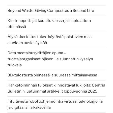
Beyond Waste: Giving Composites a Second Life
Kieltenopettajat koulutuksessa ja inspiraatiota
etsimässä
Älykäs kartoitus tukee käytöstä poistuvien maa-
alueiden uusiokäyttöä
Data maatalousyrittäjien apuna –
tuottajaorganisaatiojäsenille suunnatun kyselyn
tuloksia
3D-tulostusta pienessä ja suuressa mittakaavassa
Hanketoiminnan tulokset kiinnostavat lukijoita: Centria
Bulletinin luetuimmat artikkelit loppuvuonna 2025
Intuitiivista robottiohjelmointia virtuaaliteknologioilla
ja digitaalisilla kaksosilla