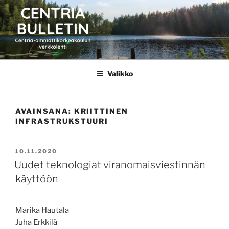
Siirry
sisältöön
CENTRIA BULLETIN
Valikko
AVAINSANA:
KRIITTINEN
INFRASTRUKSTUURI
JULKAISTU
10.11.2020
Uudet teknologiat viranomaisviestinnän
käyttöön
Marika Hautala
Juha Erkkilä