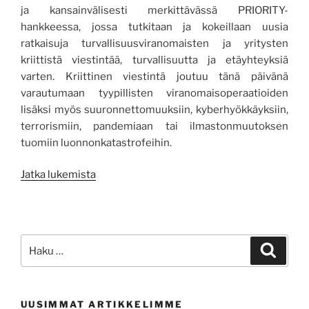
ja kansainvälisesti merkittävässä PRIORITY-
hankkeessa, jossa tutkitaan ja kokeillaan uusia
ratkaisuja turvallisuusviranomaisten ja yritysten
kriittistä viestintää, turvallisuutta ja etäyhteyksiä
varten. Kriittinen viestintä joutuu tänä päivänä
varautumaan tyypillisten viranomaisoperaatioiden
lisäksi myös suuronnettomuuksiin, kyberhyökkäyksiin,
terrorismiin, pandemiaan tai ilmastonmuutoksen
tuomiin luonnonkatastrofeihin.
”Uudet
Jatka lukemista
teknologiat
viranomaisviestinnän
käyttöön”
Etsi:
Haku
UUSIMMAT ARTIKKELIMME