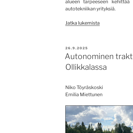
alueen tarpeeseen kehittää
autotekniikan yrityksiä.
”Automaattioh
Jatka lukemista
kehittäminen
tukee
kestävämpää
JULKAISTU
26.9.2025
maanviljelyä”
Autonominen trakto
Ollikkalassa
Niko Töyräskoski
Emilia Miettunen