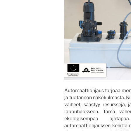
Automaattiohjaus tarjoaa monip
ja tuotannon näkökulmasta. Ku
vaiheet, säästyy resursseja, j
lopputulokseen. Tämä vähe
ekologisempaa ajotapaa
automaattiohjauksen kehittäm