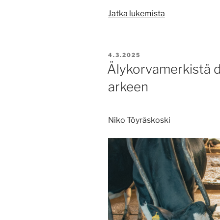
”Autonominen
Jatka lukemista
traktori
herätti
kiinnostusta
JULKAISTU
4.3.2025
Ollikkalassa”
Älykorvamerkistä 
arkeen
Niko Töyräskoski