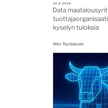
JULKAISTU
10.6.2026
Data maatalousyrit
tuottajaorganisaat
kyselyn tuloksia
Niko Töyräskoski