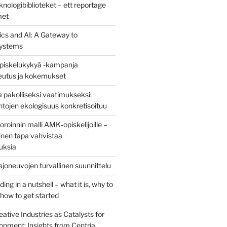
nologibiblioteket – ett reportage
met
ics and AI: A Gateway to
ystems
piskelukykyä -kampanja
teutus ja kokemukset
 pakolliseksi vaatimukseksi:
ntojen ekologisuus konkretisoituu
oinnin malli AMK‑opiskelijoille –
nen tapa vahvistaa
uksia
joneuvojen turvallinen suunnittelu
ng in a nutshell – what it is, why to
d how to get started
eative Industries as Catalysts for
opment: Insights from Centria