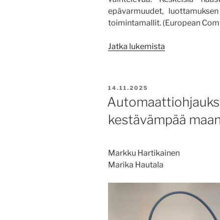
epävarmuudet, luottamuksen
toimintamallit. (European Com
”Data
Jatka lukemista
maatalousyritt
apuna
–
JULKAISTU
14.11.2025
tuottajaorganis
Automaattiohjauks
suunnatun
kestävämpää maanv
kyselyn
tuloksia”
Markku Hartikainen
Marika Hautala