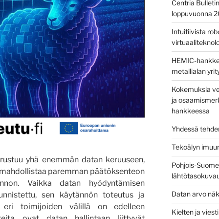
Centria Bulleti
loppuvuonna 
Intuitiivista ro
virtuaaliteknolog
HEMIC-hankkees
metallialan yri
Kokemuksia ver
ja osaamismerk
hankkeessa
Yhdessä tehden
Tekoälyn imuu
perustuu yhä enemmän datan keruuseen,
Pohjois-Suomen
kä mahdollistaa paremman päätöksenteon
lähtötasokuva
nnon. Vaikka datan hyödyntämisen
Datan arvo näk
unnistettu, sen käytännön toteutus ja
 eri toimijoiden välillä on edelleen
Kielten ja vies
teita ovat datan hallintaan liittyvät