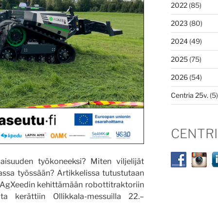
2022
(85)
2023
(80)
2024
(49)
2025
(75)
2026
(54)
Centria 25v.
(5)
CENTR
aisuuden työkoneeksi? Miten viljelijät
ssa työssään? Artikkelissa tutustutaan
gXeedin kehittämään robottitraktoriin
ta kerättiin Ollikkala-messuilla 22.–