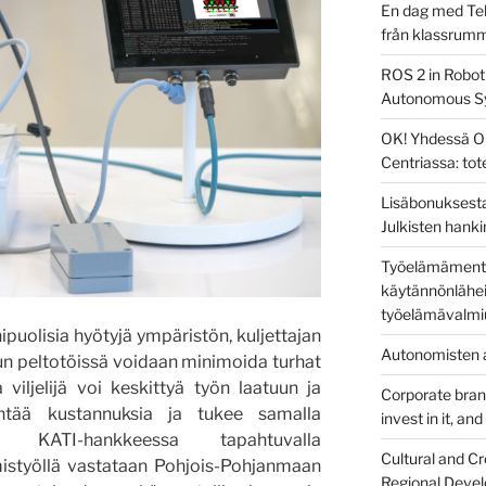
En dag med Tek
från klassrum
ROS 2 in Robot
Autonomous S
OK! Yhdessä O
Centriassa: to
Lisäbonuksesta
Julkisten hanki
Työelämämentor
käytännönlähei
työelämävalmi
uolisia hyötyjä ympäristön, kuljettajan
Autonomisten a
n peltotöissä voidaan minimoida turhat
a viljelijä voi keskittyä työn laatuun ja
Corporate brandi
ntää kustannuksia ja tukee samalla
invest in it, an
. KATI-hankkeessa tapahtuvalla
Cultural and Cr
istyöllä vastataan Pohjois-Pohjanmaan
Regional Devel