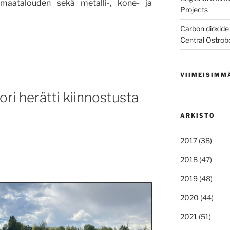
 maatalouden sekä metalli-, kone- ja
Projects
Carbon dioxide 
jauksen
Central Ostrob
VIIMEISIMM
ri herätti kiinnostusta
ARKISTO
2017
(38)
2018
(47)
2019
(48)
2020
(44)
2021
(51)