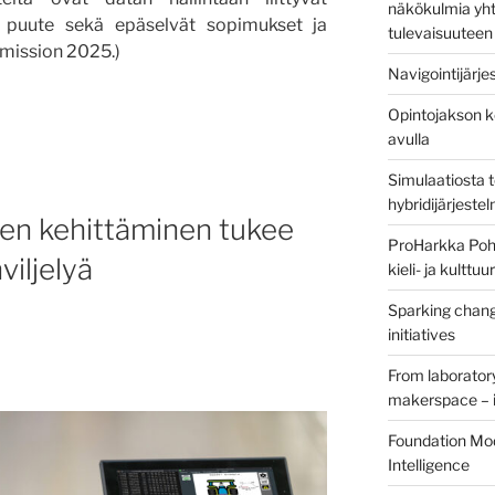
näkökulmia yht
 puute sekä epäselvät sopimukset ja
tulevaisuuteen
mission 2025.)
Navigointijärje
Opintojakson k
äjien
avulla
Simulaatiosta 
hybridijärjeste
aatiojäsenille
en kehittäminen tukee
ProHarkka Poh
iljelyä
kieli- ja kulttu
Sparking chang
initiatives
From laborator
makerspace – i
Foundation Mod
Intelligence