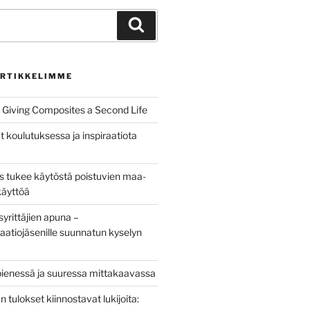
Haku
RTIKKELIMME
Giving Composites a Second Life
t koulutuksessa ja inspiraatiota
us tukee käytöstä poistuvien maa-
käyttöä
yrittäjien apuna –
aatiojäsenille suunnatun kyselyn
pienessä ja suuressa mittakaavassa
tulokset kiinnostavat lukijoita: