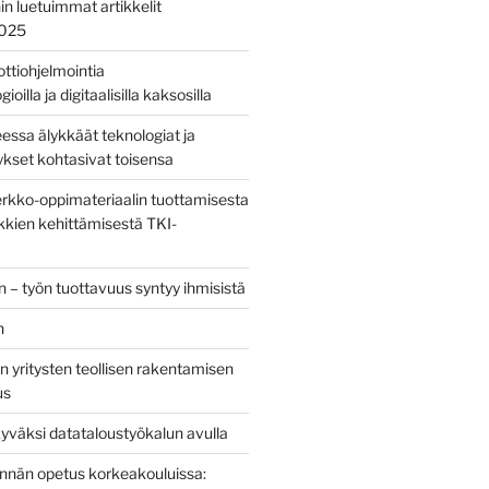
nin luetuimmat artikkelit
2025
bottiohjelmointia
ioilla ja digitaalisilla kaksosilla
sa älykkäät teknologiat ja
tykset kohtasivat toisensa
kko-oppimateriaalin tuottamisesta
kien kehittämisestä TKI-
 – työn tuottavuus syntyy ihmisistä
n
 yritysten teollisen rakentamisen
us
yväksi datataloustyökalun avulla
tinnän opetus korkeakouluissa: