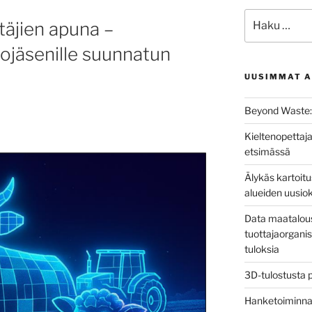
Etsi:
täjien apuna –
iojäsenille suunnatun
UUSIMMAT A
Beyond Waste: 
Kieltenopettaja
etsimässä
Älykäs kartoit
alueiden uusio
Data maatalous
tuottajaorganis
tuloksia
3D-tulostusta 
Hanketoiminnan 