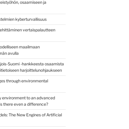
eistyöhön, osaamiseen ja
stelmien kyberturvallisuus
ehittäminen vertaispalautteen
todelliseen maailmaan
lmän avulla
jois-Suomi -hankkeesta osaamista
uritietoiseen harjoittelunohjaukseen
es through environmental
y environment to an advanced
s there even a difference?
els: The New Engines of Artificial