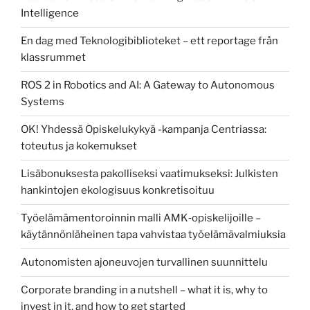
Intelligence
En dag med Teknologibiblioteket – ett reportage från
klassrummet
ROS 2 in Robotics and AI: A Gateway to Autonomous
Systems
OK! Yhdessä Opiskelukykyä -kampanja Centriassa:
toteutus ja kokemukset
Lisäbonuksesta pakolliseksi vaatimukseksi: Julkisten
hankintojen ekologisuus konkretisoituu
Työelämämentoroinnin malli AMK‑opiskelijoille –
käytännönläheinen tapa vahvistaa työelämävalmiuksia
Autonomisten ajoneuvojen turvallinen suunnittelu
Corporate branding in a nutshell – what it is, why to
invest in it, and how to get started