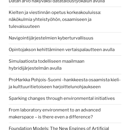
Datan arvo näkyväksi datataloustyökalun avulla
Kielten ja viestinnän opetus korkeakouluissa:
näkökulmia yhteistyöhön, osaamiseen ja
tulevaisuuteen
Navigointijärjestelmien kyberturvallisuus
Opintojakson kehittäminen vertaispalautteen avulla
Simulaatiosta todelliseen maailmaan
hybridijärjestelmän avulla
ProHarkka Pohjois-Suomi -hankkeesta osaamista kieli-
ja kulttuuritietoiseen harjoittelunohjaukseen
Sparking changes through environmental initiatives
From laboratory environment to an advanced
makerspace – is there even a difference?
Foundation Models: The New Engines of Artificial