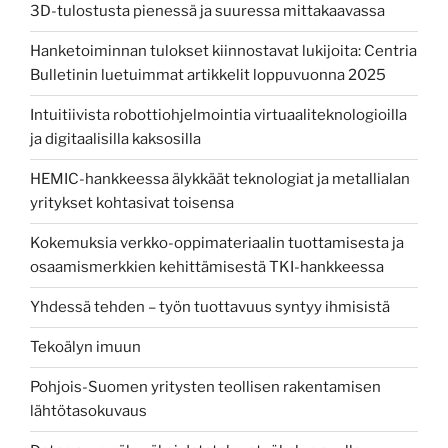
3D-tulostusta pienessä ja suuressa mittakaavassa
Hanketoiminnan tulokset kiinnostavat lukijoita: Centria
Bulletinin luetuimmat artikkelit loppuvuonna 2025
Intuitiivista robottiohjelmointia virtuaaliteknologioilla
ja digitaalisilla kaksosilla
HEMIC-hankkeessa älykkäät teknologiat ja metallialan
yritykset kohtasivat toisensa
Kokemuksia verkko-oppimateriaalin tuottamisesta ja
osaamismerkkien kehittämisestä TKI-hankkeessa
Yhdessä tehden – työn tuottavuus syntyy ihmisistä
Tekoälyn imuun
Pohjois-Suomen yritysten teollisen rakentamisen
lähtötasokuvaus