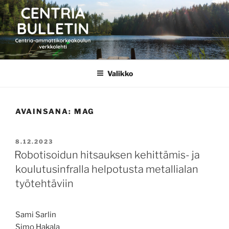
Siirry
sisältöön
CENTRIA BULLETIN
Valikko
AVAINSANA:
MAG
JULKAISTU
8.12.2023
Robotisoidun hitsauksen kehittämis- ja
koulutusinfralla helpotusta metallialan
työtehtäviin
Sami Sarlin
Simo Hakala