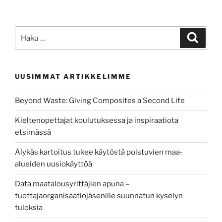
hitsauksen
kehittämis-
ja
Etsi:
Haku
koulutusinfralla
helpotusta
metallialan
UUSIMMAT ARTIKKELIMME
työtehtäviin”
Beyond Waste: Giving Composites a Second Life
Kieltenopettajat koulutuksessa ja inspiraatiota
etsimässä
Älykäs kartoitus tukee käytöstä poistuvien maa-
alueiden uusiokäyttöä
Data maatalousyrittäjien apuna –
tuottajaorganisaatiojäsenille suunnatun kyselyn
tuloksia