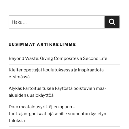
hitsauksen
kehittämis-
ja
Etsi:
Haku
koulutusinfralla
helpotusta
metallialan
UUSIMMAT ARTIKKELIMME
työtehtäviin”
Beyond Waste: Giving Composites a Second Life
Kieltenopettajat koulutuksessa ja inspiraatiota
etsimässä
Älykäs kartoitus tukee käytöstä poistuvien maa-
alueiden uusiokäyttöä
Data maatalousyrittäjien apuna –
tuottajaorganisaatiojäsenille suunnatun kyselyn
tuloksia