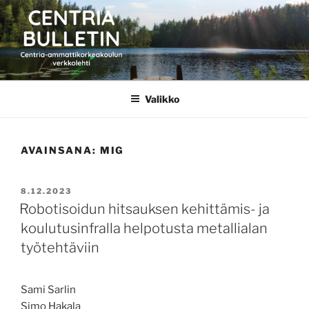
Siirry
sisältöön
CENTRIA BULLETIN
Valikko
AVAINSANA:
MIG
JULKAISTU
8.12.2023
Robotisoidun hitsauksen kehittämis- ja
koulutusinfralla helpotusta metallialan
työtehtäviin
Sami Sarlin
Simo Hakala