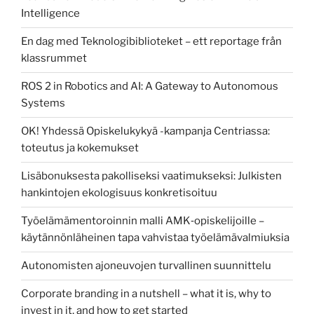
Intelligence
En dag med Teknologibiblioteket – ett reportage från
klassrummet
ROS 2 in Robotics and AI: A Gateway to Autonomous
Systems
OK! Yhdessä Opiskelukykyä -kampanja Centriassa:
toteutus ja kokemukset
Lisäbonuksesta pakolliseksi vaatimukseksi: Julkisten
hankintojen ekologisuus konkretisoituu
Työelämämentoroinnin malli AMK‑opiskelijoille –
käytännönläheinen tapa vahvistaa työelämävalmiuksia
Autonomisten ajoneuvojen turvallinen suunnittelu
Corporate branding in a nutshell – what it is, why to
invest in it, and how to get started