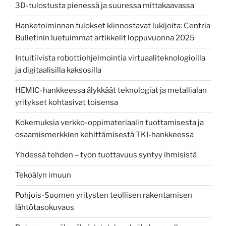
3D-tulostusta pienessä ja suuressa mittakaavassa
Hanketoiminnan tulokset kiinnostavat lukijoita: Centria
Bulletinin luetuimmat artikkelit loppuvuonna 2025
Intuitiivista robottiohjelmointia virtuaaliteknologioilla
ja digitaalisilla kaksosilla
HEMIC-hankkeessa älykkäät teknologiat ja metallialan
yritykset kohtasivat toisensa
Kokemuksia verkko-oppimateriaalin tuottamisesta ja
osaamismerkkien kehittämisestä TKI-hankkeessa
Yhdessä tehden – työn tuottavuus syntyy ihmisistä
Tekoälyn imuun
Pohjois-Suomen yritysten teollisen rakentamisen
lähtötasokuvaus