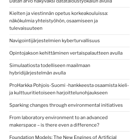
Datan arvo näkyväksi datataloustyökalun avulla
Kielten ja viestinnän opetus korkeakouluissa:
näkökulmia yhteistyöhön, osaamiseen ja
tulevaisuuteen
Navigointijärjestelmien kyberturvallisuus
Opintojakson kehittäminen vertaispalautteen avulla
Simulaatiosta todelliseen maailmaan
hybridijärjestelmän avulla
ProHarkka Pohjois-Suomi -hankkeesta osaamista kieli-
ja kulttuuritietoiseen harjoittelunohjaukseen
Sparking changes through environmental initiatives
From laboratory environment to an advanced
makerspace – is there even a difference?
Foundation Models: The New Engines of Artificial