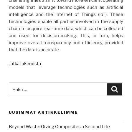
chains signifies a shift toward more efficient operating
models that leverage technologies such as artificial
intelligence and the Internet of Things (IoT). These
technologies enable all parties involved in the supply
chain to acquire real-time data, which can be collected
and used for decision-making. This, in turn, helps
improve overall transparency and efficiency, provided
that the data is accurate.
”Open-
Jatka lukemista
source
technologies
to
Etsi:
Haku
improve
supply
chain
UUSIMMAT ARTIKKELIMME
processes
for
Beyond Waste: Giving Composites a Second Life
SMEs