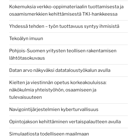
Kokemuksia verkko-oppimateriaalin tuottamisesta ja
osaamismerkkien kehittämisestä TKI-hankkeessa
Yhdessä tehden – työn tuottavuus syntyy ihmisistä
Tekoälyn imuun
Pohjois-Suomen yritysten teollisen rakentamisen
lähtötasokuvaus
Datan arvo näkyväksi datataloustyökalun avulla
Kielten ja viestinnän opetus korkeakouluissa:
näkökulmia yhteistyöhön, osaamiseen ja
tulevaisuuteen
Navigointijärjestelmien kyberturvallisuus
Opintojakson kehittäminen vertaispalautteen avulla
Simulaatiosta todelliseen maailmaan