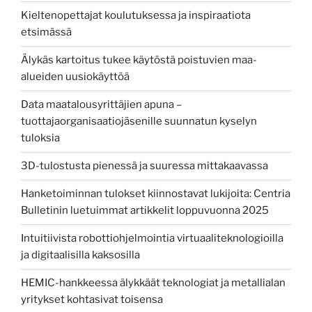
of
Kieltenopettajat koulutuksessa ja inspiraatiota
rural
etsimässä
regions”
Älykäs kartoitus tukee käytöstä poistuvien maa-
alueiden uusiokäyttöä
Data maatalousyrittäjien apuna –
tuottajaorganisaatiojäsenille suunnatun kyselyn
tuloksia
3D-tulostusta pienessä ja suuressa mittakaavassa
Hanketoiminnan tulokset kiinnostavat lukijoita: Centria
Bulletinin luetuimmat artikkelit loppuvuonna 2025
Intuitiivista robottiohjelmointia virtuaaliteknologioilla
ja digitaalisilla kaksosilla
HEMIC-hankkeessa älykkäät teknologiat ja metallialan
yritykset kohtasivat toisensa