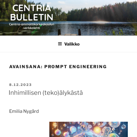
Siirry
sisältöön
CENTRIA BULLETIN
Valikko
AVAINSANA:
PROMPT ENGINEERING
JULKAISTU
8.12.2023
Inhimillisen (teko)älykästä
Emilia Nygård