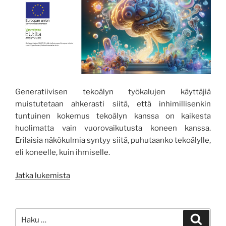
Generatiivisen tekoälyn työkalujen käyttäjiä
muistutetaan ahkerasti siitä, että inhimillisenkin
tuntuinen kokemus tekoälyn kanssa on kaikesta
huolimatta vain vuorovaikutusta koneen kanssa.
Erilaisia näkökulmia syntyy siitä, puhutaanko tekoälylle,
eli koneelle, kuin ihmiselle.
”Inhimillisen
Jatka lukemista
(teko)älykästä”
Etsi:
Haku