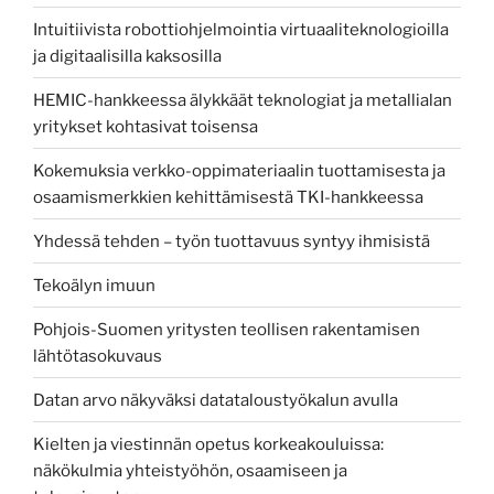
Intuitiivista robottiohjelmointia virtuaaliteknologioilla
ja digitaalisilla kaksosilla
HEMIC-hankkeessa älykkäät teknologiat ja metallialan
yritykset kohtasivat toisensa
Kokemuksia verkko-oppimateriaalin tuottamisesta ja
osaamismerkkien kehittämisestä TKI-hankkeessa
Yhdessä tehden – työn tuottavuus syntyy ihmisistä
Tekoälyn imuun
Pohjois-Suomen yritysten teollisen rakentamisen
lähtötasokuvaus
Datan arvo näkyväksi datataloustyökalun avulla
Kielten ja viestinnän opetus korkeakouluissa:
näkökulmia yhteistyöhön, osaamiseen ja