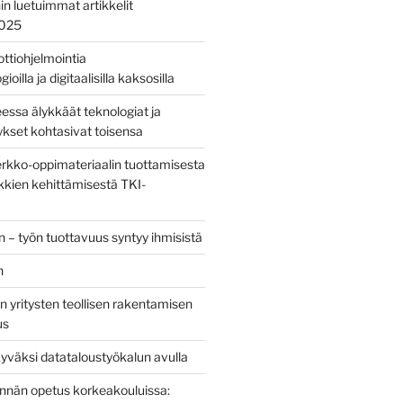
nin luetuimmat artikkelit
2025
bottiohjelmointia
ioilla ja digitaalisilla kaksosilla
sa älykkäät teknologiat ja
tykset kohtasivat toisensa
kko-oppimateriaalin tuottamisesta
kien kehittämisestä TKI-
 – työn tuottavuus syntyy ihmisistä
n
 yritysten teollisen rakentamisen
us
yväksi datataloustyökalun avulla
tinnän opetus korkeakouluissa: