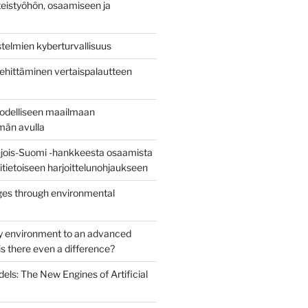
eistyöhön, osaamiseen ja
stelmien kyberturvallisuus
ehittäminen vertaispalautteen
todelliseen maailmaan
lmän avulla
jois-Suomi -hankkeesta osaamista
uritietoiseen harjoittelunohjaukseen
es through environmental
y environment to an advanced
s there even a difference?
els: The New Engines of Artificial