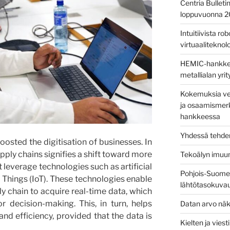
Centria Bulleti
loppuvuonna 
Intuitiivista ro
virtuaaliteknolog
HEMIC-hankkees
metallialan yri
Kokemuksia ver
ja osaamismerk
hankkeessa
Yhdessä tehden
boosted the digitisation of businesses. In
supply chains signifies a shift toward more
Tekoälyn imuu
 leverage technologies such as artificial
Pohjois-Suomen
f Things (IoT). These technologies enable
lähtötasokuva
ply chain to acquire real-time data, which
 decision-making. This, in turn, helps
Datan arvo näk
nd efficiency, provided that the data is
Kielten ja vies