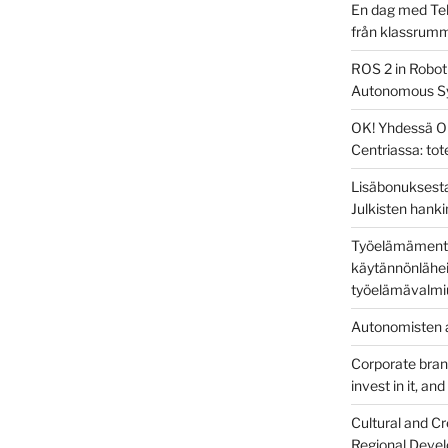
En dag med Tek
från klassrum
ROS 2 in Robot
Autonomous S
OK! Yhdessä O
Centriassa: to
Lisäbonuksesta
Julkisten hanki
Työelämämentor
käytännönlähei
työelämävalmi
Autonomisten a
Corporate brandi
invest in it, an
Cultural and Cr
Regional Devel