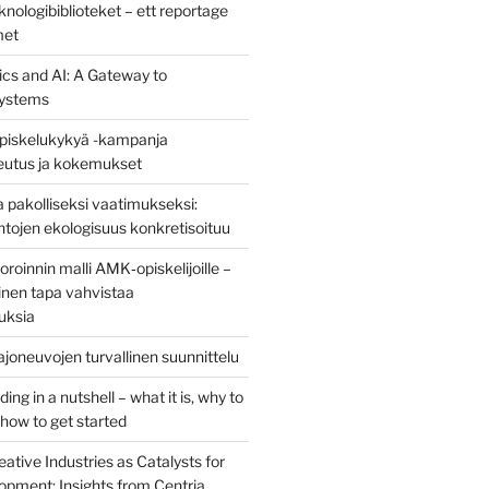
nologibiblioteket – ett reportage
met
ics and AI: A Gateway to
ystems
piskelukykyä -kampanja
teutus ja kokemukset
 pakolliseksi vaatimukseksi:
ntojen ekologisuus konkretisoituu
oinnin malli AMK‑opiskelijoille –
nen tapa vahvistaa
uksia
joneuvojen turvallinen suunnittelu
ng in a nutshell – what it is, why to
d how to get started
eative Industries as Catalysts for
opment: Insights from Centria