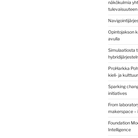
näkökulmia yht
tulevaisuuteen
Navigointijärje
Opintojakson k
avulla
Simulaatiosta 
hybridijärjeste
ProHarkka Poh
kieli- ja kulttu
Sparking chang
initiatives
From laborator
makerspace – i
Foundation Mod
Intelligence