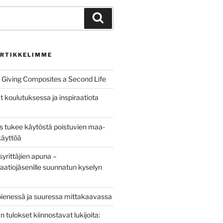
Haku
RTIKKELIMME
Giving Composites a Second Life
t koulutuksessa ja inspiraatiota
us tukee käytöstä poistuvien maa-
käyttöä
yrittäjien apuna –
aatiojäsenille suunnatun kyselyn
pienessä ja suuressa mittakaavassa
tulokset kiinnostavat lukijoita: