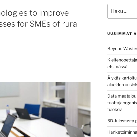
Etsi:
ologies to improve
sses for SMEs of rural
UUSIMMAT A
Beyond Waste: 
Kieltenopettaja
etsimässä
Älykäs kartoit
alueiden uusio
Data maatalous
tuottajaorganis
tuloksia
3D-tulostusta 
Hanketoiminnan 