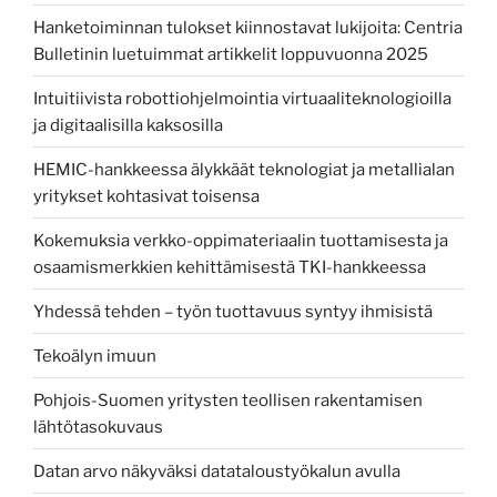
Hanketoiminnan tulokset kiinnostavat lukijoita: Centria
Bulletinin luetuimmat artikkelit loppuvuonna 2025
Intuitiivista robottiohjelmointia virtuaaliteknologioilla
ja digitaalisilla kaksosilla
HEMIC-hankkeessa älykkäät teknologiat ja metallialan
yritykset kohtasivat toisensa
Kokemuksia verkko-oppimateriaalin tuottamisesta ja
osaamismerkkien kehittämisestä TKI-hankkeessa
Yhdessä tehden – työn tuottavuus syntyy ihmisistä
Tekoälyn imuun
Pohjois-Suomen yritysten teollisen rakentamisen
lähtötasokuvaus
Datan arvo näkyväksi datataloustyökalun avulla