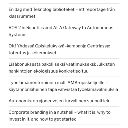
En dag med Teknologibiblioteket – ett reportage från
klassrummet
ROS 2 in Robotics and AI: A Gateway to Autonomous
Systems
OK! Yhdessä Opiskelukykyä -kampanja Centriassa:
toteutus ja kokemukset
Lisäbonuksesta pakolliseksi vaatimukseksi: Julkisten
hankintojen ekologisuus konkretisoituu
Työelämämentoroinnin malli AMK‑opiskelijoille –
käytännönläheinen tapa vahvistaa työelämävalmiuksia
Autonomisten ajoneuvojen turvallinen suunnittelu
Corporate branding in a nutshell – what it is, why to
invest in it, and how to get started