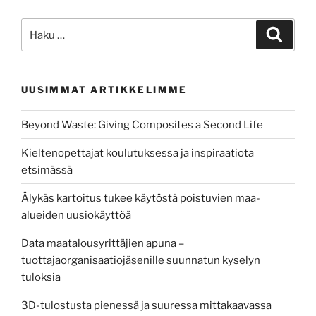
käytännöissä”
Etsi:
Haku
UUSIMMAT ARTIKKELIMME
Beyond Waste: Giving Composites a Second Life
Kieltenopettajat koulutuksessa ja inspiraatiota
etsimässä
Älykäs kartoitus tukee käytöstä poistuvien maa-
alueiden uusiokäyttöä
Data maatalousyrittäjien apuna –
tuottajaorganisaatiojäsenille suunnatun kyselyn
tuloksia
3D-tulostusta pienessä ja suuressa mittakaavassa