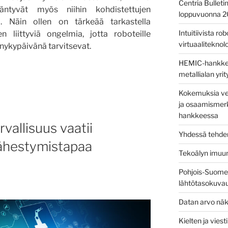
Centria Bulleti
äntyvät myös niihin kohdistettujen
loppuvuonna 
ä. Näin ollen on tärkeää tarkastella
Intuitiivista ro
en liittyviä ongelmia, jotta roboteille
virtuaaliteknolog
 nykypäivänä tarvitsevat.
HEMIC-hankkees
metallialan yri
uusongelmien
Kokemuksia ver
n
ja osaamismerk
hankkeessa
vallisuus vaatii
Yhdessä tehden
lähestymistapaa
Tekoälyn imuu
Pohjois-Suomen
lähtötasokuva
Datan arvo näk
Kielten ja vies