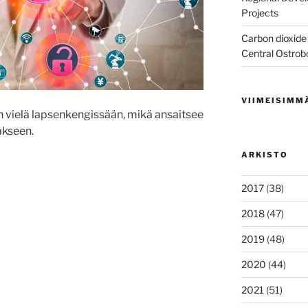
Projects
Carbon dioxide 
Central Ostrob
VIIMEISIMM
n vielä lapsenkengissään, mikä ansaitsee
akseen.
ARKISTO
uudessa
2017
(38)
2018
(47)
2019
(48)
2020
(44)
2021
(51)