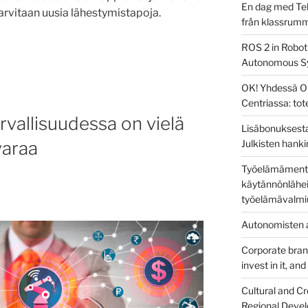
En dag med Tek
arvitaan uusia lähestymistapoja.
från klassrum
ROS 2 in Robot
us
Autonomous S
OK! Yhdessä O
sta
Centriassa: to
a”
rvallisuudessa on vielä
Lisäbonuksesta
Julkisten hanki
varaa
Työelämämentor
käytännönlähei
työelämävalmi
Autonomisten a
Corporate brandi
invest in it, an
Cultural and Cr
Regional Devel