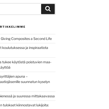
Haku
RTIKKELIMME
Giving Composites a Second Life
t koulutuksessa ja inspiraatiota
us tukee käytöstä poistuvien maa-
käyttöä
yrittäjien apuna –
aatiojäsenille suunnatun kyselyn
pienessä ja suuressa mittakaavassa
tulokset kiinnostavat lukijoita: