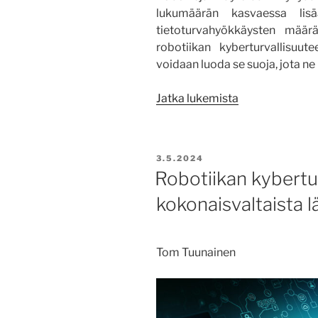
lukumäärän kasvaessa lisä
tietoturvahyökkäysten määr
robotiikan kyberturvallisuute
voidaan luoda se suoja, jota ne
”Robotiikan
Jatka lukemista
kyberturvallis
ymmärtämine
ja
JULKAISTU
3.5.2024
suojan
Robotiikan kybertur
luominen
kokonaisvaltaista 
on
tärkeää”
Tom Tuunainen