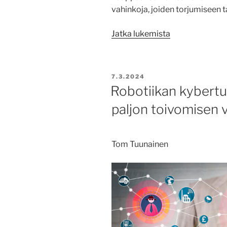
vahinkoja, joiden torjumiseen t
”Robotiikan
Jatka lukemista
kyberturvallisu
vaatii
kokonaisvaltai
JULKAISTU
7.3.2024
lähestymistapa
Robotiikan kybertu
paljon toivomisen 
Tom Tuunainen