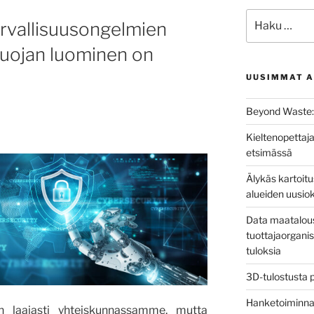
Etsi:
rvallisuusongelmien
uojan luominen on
UUSIMMAT A
Beyond Waste: 
Kieltenopettaja
etsimässä
Älykäs kartoit
alueiden uusio
Data maatalous
tuottajaorganis
tuloksia
3D-tulostusta 
Hanketoiminnan 
n laajasti yhteiskunnassamme, mutta