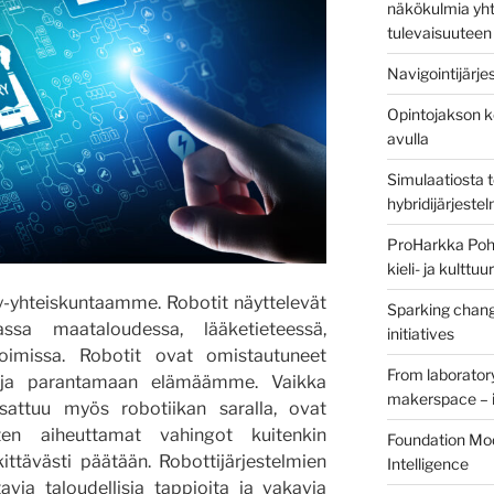
näkökulmia yht
tulevaisuuteen
Navigointijärje
Opintojakson k
avulla
Simulaatiosta 
hybridijärjeste
ProHarkka Poh
kieli- ja kulttu
y-yhteiskuntaamme. Robotit näyttelevät
Sparking chang
sa maataloudessa, lääketieteessä,
initiatives
voimissa. Robotit ovat omistautuneet
From laborator
 ja parantamaan elämäämme. Vaikka
makerspace – i
sattuu myös robotiikan saralla, ovat
ysten aiheuttamat vahingot kuitenkin
Foundation Mod
ttävästi päätään. Robottijärjestelmien
Intelligence
via taloudellisia tappioita ja vakavia