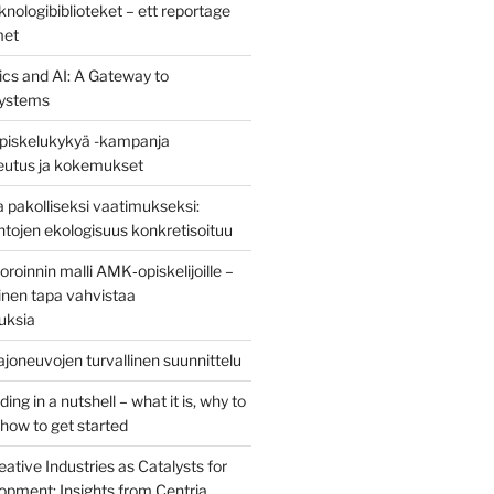
nologibiblioteket – ett reportage
met
ics and AI: A Gateway to
ystems
piskelukykyä -kampanja
teutus ja kokemukset
 pakolliseksi vaatimukseksi:
ntojen ekologisuus konkretisoituu
oinnin malli AMK‑opiskelijoille –
nen tapa vahvistaa
uksia
joneuvojen turvallinen suunnittelu
ng in a nutshell – what it is, why to
d how to get started
eative Industries as Catalysts for
opment: Insights from Centria