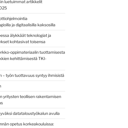
nin luetuimmat artikkelit
2025
bottiohjelmointia
ioilla ja digitaalisilla kaksosilla
sa älykkäät teknologiat ja
tykset kohtasivat toisensa
kko-oppimateriaalin tuottamisesta
kien kehittämisestä TKI-
 – työn tuottavuus syntyy ihmisistä
n
 yritysten teollisen rakentamisen
us
yväksi datataloustyökalun avulla
tinnän opetus korkeakouluissa: