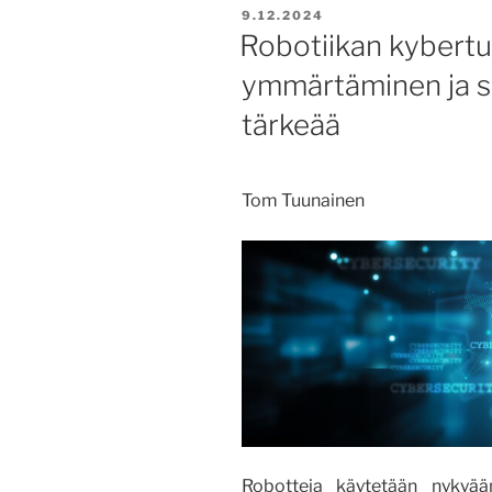
JULKAISTU
9.12.2024
Robotiikan kybertu
ymmärtäminen ja s
tärkeää
Tom Tuunainen
Robotteja käytetään nykyää