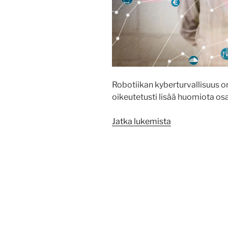
Robotiikan kyberturvallisuus o
oikeutetusti lisää huomiota os
”Robotiikan
Jatka lukemista
kyberturvallis
on
vielä
paljon
toivomisen
varaa”