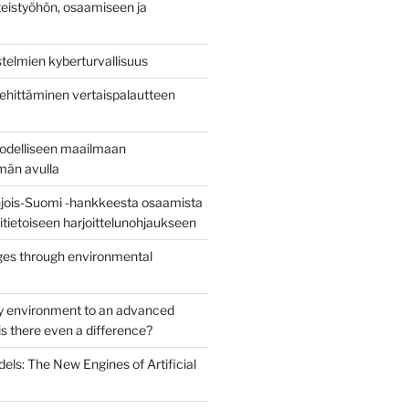
eistyöhön, osaamiseen ja
stelmien kyberturvallisuus
ehittäminen vertaispalautteen
todelliseen maailmaan
lmän avulla
jois-Suomi -hankkeesta osaamista
uritietoiseen harjoittelunohjaukseen
es through environmental
y environment to an advanced
s there even a difference?
els: The New Engines of Artificial