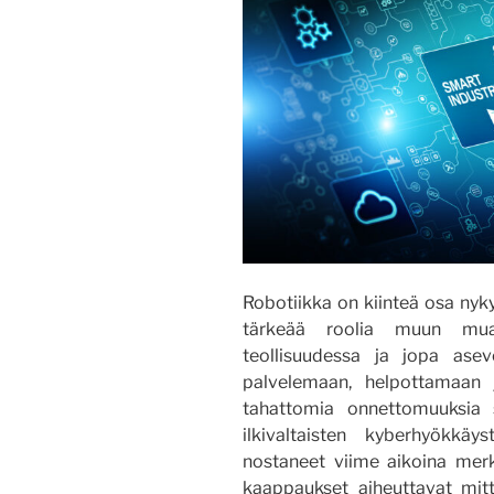
Robotiikka on kiinteä osa nyk
tärkeää roolia muun muas
teollisuudessa ja jopa ase
palvelemaan, helpottamaan
tahattomia onnettomuuksia 
ilkivaltaisten kyberhyökkä
nostaneet viime aikoina merki
kaappaukset aiheuttavat mitta