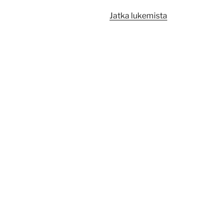
”Opintojakson
Jatka lukemista
kehittäminen
vertaispalautt
avulla”