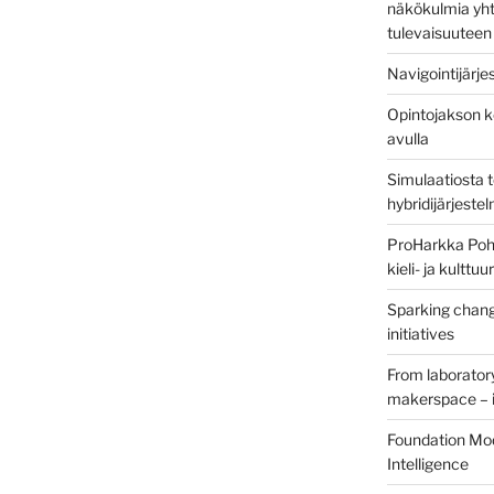
näkökulmia yht
tulevaisuuteen
Navigointijärje
een
Opintojakson k
avulla
Simulaatiosta 
hybridijärjeste
ProHarkka Poh
kieli- ja kulttu
Sparking chang
initiatives
From laborator
makerspace – i
Foundation Mod
Intelligence