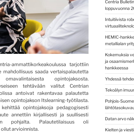
Centria Bulleti
loppuvuonna 
Intuitiivista ro
virtuaaliteknolog
HEMIC-hankkees
metallialan yri
Kokemuksia ver
ja osaamismerk
ia-ammattikorkeakoulussa tarjottiin
hankkeessa
e mahdollisuus saada vertaispalautetta
 omavalintaisesta opintojaksosta.
Yhdessä tehden
yseiseen tehtävään valitut Centrian
Tekoälyn imuu
olissa antoivat rakentavaa palautetta
isen opintojakson Itslearning-työtilasta.
Pohjois-Suomen
 kehittää opintojaksoja pedagogisesti
lähtötasokuva
 annettiin kirjallisesti ja suullisesti
Datan arvo näk
en pohjalta. Palautetilaisuus oli
llut arvioinnista.
Kielten ja vies