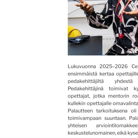
Lukuvuonna 2025–2026 Centr
ensimmäistä kertaa opettajill
pedakehittäjiltä yhdestä
Pedakehittäjinä toimivat k
opettajat, jotka mentorin ro
kullekin opettajalle omavalinta
Palautteen tarkoituksena oli
toimivampaan suuntaan. Palaute
yhteisen arviointilomakke
keskustelunomainen, eikä kyse o