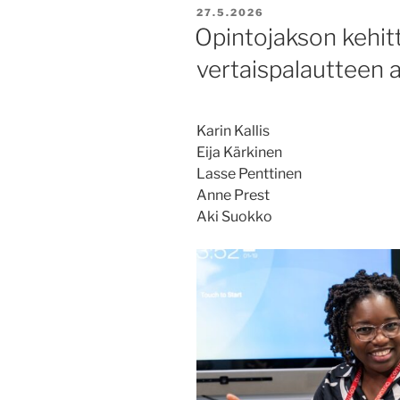
JULKAISTU
27.5.2026
Opintojakson kehi
vertaispalautteen a
Karin Kallis
Eija Kärkinen
Lasse Penttinen
Anne Prest
Aki Suokko