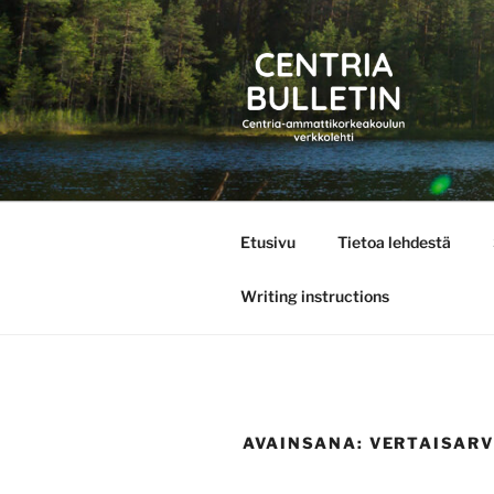
Siirry
sisältöön
CENTRIA 
Etusivu
Tietoa lehdestä
Writing instructions
AVAINSANA:
VERTAISARV