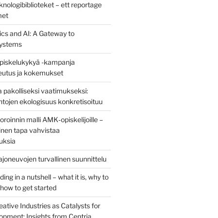
nologibiblioteket – ett reportage
met
ics and AI: A Gateway to
ystems
piskelukykyä -kampanja
teutus ja kokemukset
 pakolliseksi vaatimukseksi:
ntojen ekologisuus konkretisoituu
oinnin malli AMK‑opiskelijoille –
nen tapa vahvistaa
uksia
joneuvojen turvallinen suunnittelu
ng in a nutshell – what it is, why to
d how to get started
eative Industries as Catalysts for
opment: Insights from Centria