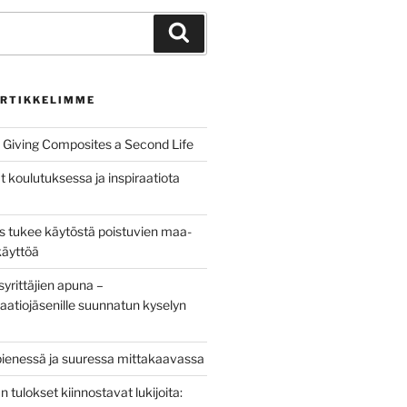
Haku
RTIKKELIMME
Giving Composites a Second Life
t koulutuksessa ja inspiraatiota
us tukee käytöstä poistuvien maa-
käyttöä
yrittäjien apuna –
aatiojäsenille suunnatun kyselyn
pienessä ja suuressa mittakaavassa
tulokset kiinnostavat lukijoita: