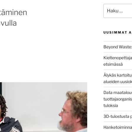
Etsi:
ttäminen
vulla
UUSIMMAT A
Beyond Waste: 
Kieltenopettaja
etsimässä
Älykäs kartoit
alueiden uusio
Data maatalous
tuottajaorganis
tuloksia
3D-tulostusta 
Hanketoiminnan 