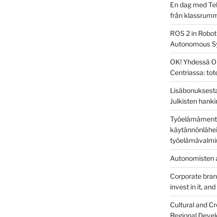
En dag med Tek
från klassrum
ROS 2 in Robot
Autonomous S
OK! Yhdessä O
Centriassa: to
Lisäbonuksesta
Julkisten hanki
Työelämämentor
käytännönlähei
työelämävalmi
Autonomisten a
Corporate brandi
invest in it, an
Cultural and Cr
Regional Devel