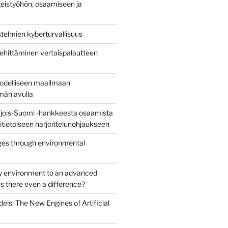
eistyöhön, osaamiseen ja
stelmien kyberturvallisuus
ehittäminen vertaispalautteen
todelliseen maailmaan
lmän avulla
jois-Suomi -hankkeesta osaamista
uritietoiseen harjoittelunohjaukseen
es through environmental
y environment to an advanced
s there even a difference?
els: The New Engines of Artificial