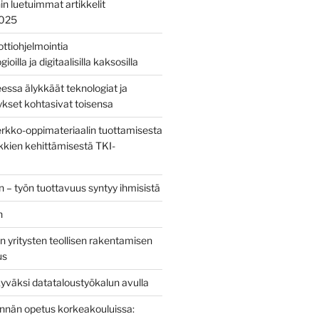
nin luetuimmat artikkelit
2025
bottiohjelmointia
ioilla ja digitaalisilla kaksosilla
sa älykkäät teknologiat ja
tykset kohtasivat toisensa
kko-oppimateriaalin tuottamisesta
kien kehittämisestä TKI-
 – työn tuottavuus syntyy ihmisistä
n
 yritysten teollisen rakentamisen
us
yväksi datataloustyökalun avulla
tinnän opetus korkeakouluissa: