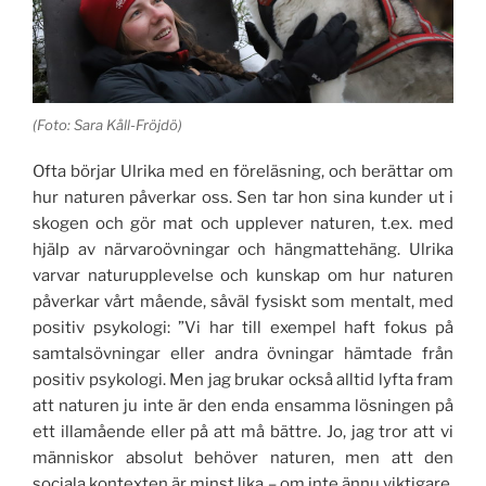
(Foto: Sara Kåll-Fröjdö)
Ofta börjar Ulrika med en föreläsning, och berättar om
hur naturen påverkar oss. Sen tar hon sina kunder ut i
skogen och gör mat och upplever naturen, t.ex. med
hjälp av närvaroövningar och hängmattehäng. Ulrika
varvar naturupplevelse och kunskap om hur naturen
påverkar vårt mående, såväl fysiskt som mentalt, med
positiv psykologi: ”Vi har till exempel haft fokus på
samtalsövningar eller andra övningar hämtade från
positiv psykologi. Men jag brukar också alltid lyfta fram
att naturen ju inte är den enda ensamma lösningen på
ett illamående eller på att må bättre. Jo, jag tror att vi
människor absolut behöver naturen, men att den
sociala kontexten är minst lika – om inte ännu viktigare.