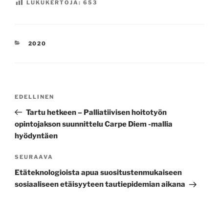
LUKUKERTOJA:
653
KATEGORIAT
2020
Artikkelien
Edellinen
EDELLINEN
selaus
artikkeli
Tartu hetkeen – Palliatiivisen hoitotyön
opintojakson suunnittelu Carpe Diem -mallia
hyödyntäen
Seuraava
SEURAAVA
artikkeli
Etäteknologioista apua suositustenmukaiseen
sosiaaliseen etäisyyteen tautiepidemian aikana