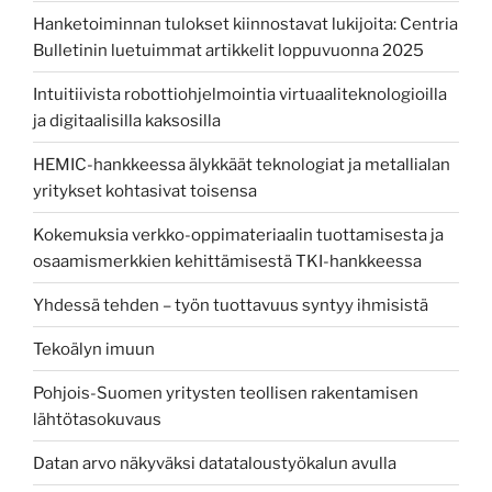
Hanketoiminnan tulokset kiinnostavat lukijoita: Centria
Bulletinin luetuimmat artikkelit loppuvuonna 2025
Intuitiivista robottiohjelmointia virtuaaliteknologioilla
ja digitaalisilla kaksosilla
HEMIC-hankkeessa älykkäät teknologiat ja metallialan
yritykset kohtasivat toisensa
Kokemuksia verkko-oppimateriaalin tuottamisesta ja
osaamismerkkien kehittämisestä TKI-hankkeessa
Yhdessä tehden – työn tuottavuus syntyy ihmisistä
Tekoälyn imuun
Pohjois-Suomen yritysten teollisen rakentamisen
lähtötasokuvaus
Datan arvo näkyväksi datataloustyökalun avulla