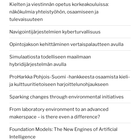
Kielten ja viestinnän opetus korkeakouluissa:
näkökulmia yhteistyöhön, osaamiseen ja
tulevaisuuteen
Navigointijärjestelmien kyberturvallisuus
Opintojakson kehittäminen vertaispalautteen avulla
Simulaatiosta todelliseen maailmaan
hybridijärjestelmän avulla
ProHarkka Pohjois-Suomi -hankkeesta osaamista kieli-
ja kulttuuritietoiseen harjoittelunohjaukseen
Sparking changes through environmental initiatives
From laboratory environment to an advanced
makerspace – is there even a difference?
Foundation Models: The New Engines of Artificial
Intelligence