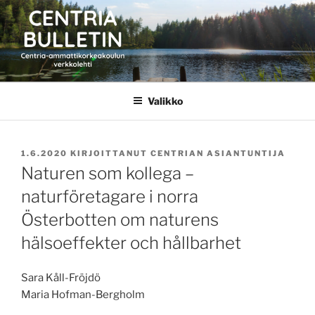
Siirry
sisältöön
CENTRIA BULLETIN
Valikko
JULKAISTU
1.6.2020
KIRJOITTANUT
CENTRIAN ASIANTUNTIJA
Naturen som kollega –
naturföretagare i norra
Österbotten om naturens
hälsoeffekter och hållbarhet
Sara Kåll-Fröjdö
Maria Hofman-Bergholm