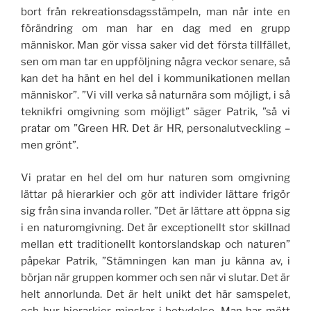
bort från rekreationsdagsstämpeln, man når inte en
förändring om man har en dag med en grupp
människor. Man gör vissa saker vid det första tillfället,
sen om man tar en uppföljning några veckor senare, så
kan det ha hänt en hel del i kommunikationen mellan
människor”. ”Vi vill verka så naturnära som möjligt, i så
teknikfri omgivning som möjligt” säger Patrik, ”så vi
pratar om ”Green HR. Det är HR, personalutveckling –
men grönt”.
Vi pratar en hel del om hur naturen som omgivning
lättar på hierarkier och gör att individer lättare frigör
sig från sina invanda roller. ”Det är lättare att öppna sig
i en naturomgivning. Det är exceptionellt stor skillnad
mellan ett traditionellt kontorslandskap och naturen”
påpekar Patrik, ”Stämningen kan man ju känna av, i
början när gruppen kommer och sen när vi slutar. Det är
helt annorlunda. Det är helt unikt det här samspelet,
och hur hierarkier minskar i betydelse. Man har mött