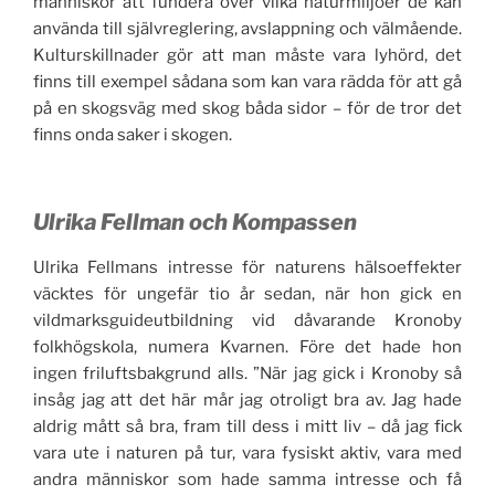
människor att fundera över vilka naturmiljöer de kan
använda till självreglering, avslappning och välmående.
Kulturskillnader gör att man måste vara lyhörd, det
finns till exempel sådana som kan vara rädda för att gå
på en skogsväg med skog båda sidor – för de tror det
finns onda saker i skogen.
Ulrika Fellman och Kompassen
Ulrika Fellmans intresse för naturens hälsoeffekter
väcktes för ungefär tio år sedan, när hon gick en
vildmarksguideutbildning vid dåvarande Kronoby
folkhögskola, numera Kvarnen. Före det hade hon
ingen friluftsbakgrund alls. ”När jag gick i Kronoby så
insåg jag att det här mår jag otroligt bra av. Jag hade
aldrig mått så bra, fram till dess i mitt liv – då jag fick
vara ute i naturen på tur, vara fysiskt aktiv, vara med
andra människor som hade samma intresse och få