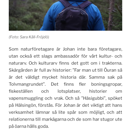
(Foto: Sara Kåll-Fröjdö)
Som naturföretagare är Johan inte bara företagare,
utan också ett slags ambassadör för vårt kultur- och
naturarv. Och kulturarv finns det gott om i trakterna.
Skärgården är full av historier: ”Far man ut till Öuran så
är det väldigt mycket historia där. Samma sak på
Tolvmangrundet”. Det finns fler boningsgropar,
fiskeställen och lotsplatser, historier om
vapensmuggling och vrak. Och så ”Häsigubbi”, spöket
på Hälsingön, förstås. För Johan är det viktigt att hans
verksamhet lämnar så lite spår som möjligt, och att
relationerna till markägarna och de som har stugor ute
på öarna hålls goda.