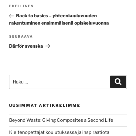
Artikkelien
Edellinen
EDELLINEN
selaus
artikkeli
Back to basics – yhteenkuuluvuuden
rakentuminen ensimmäisenä opiskeluvuonna
Seuraava
SEURAAVA
artikkeli
Därför svenska
Etsi:
Haku
UUSIMMAT ARTIKKELIMME
Beyond Waste: Giving Composites a Second Life
Kieltenopettajat koulutuksessa ja inspiraatiota