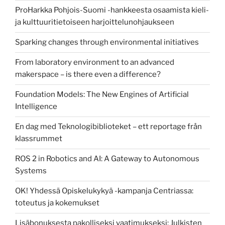
ProHarkka Pohjois-Suomi -hankkeesta osaamista kieli-
ja kulttuuritietoiseen harjoittelunohjaukseen
Sparking changes through environmental initiatives
From laboratory environment to an advanced
makerspace – is there even a difference?
Foundation Models: The New Engines of Artificial
Intelligence
En dag med Teknologibiblioteket – ett reportage från
klassrummet
ROS 2 in Robotics and AI: A Gateway to Autonomous
Systems
OK! Yhdessä Opiskelukykyä -kampanja Centriassa:
toteutus ja kokemukset
Lisäbonuksesta pakolliseksi vaatimukseksi: Julkisten