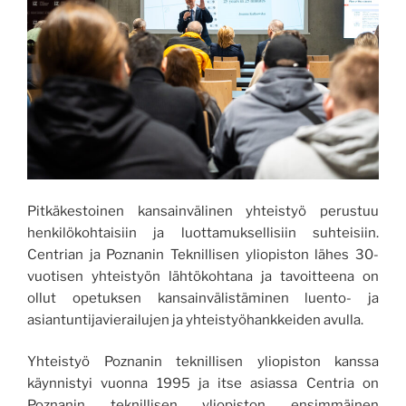
Pitkäkestoinen kansainvälinen yhteistyö perustuu
henkilökohtaisiin ja luottamuksellisiin suhteisiin.
Centrian ja Poznanin Teknillisen yliopiston lähes 30-
vuotisen yhteistyön lähtökohtana ja tavoitteena on
ollut opetuksen kansainvälistäminen luento- ja
asiantuntijavierailujen ja yhteistyöhankkeiden avulla.
Yhteistyö Poznanin teknillisen yliopiston kanssa
käynnistyi vuonna 1995 ja itse asiassa Centria on
Poznanin teknillisen yliopiston ensimmäinen