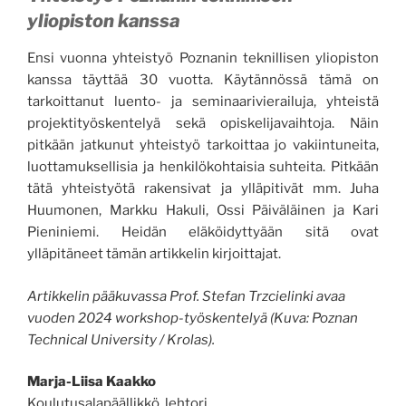
yliopiston kanssa
Ensi vuonna yhteistyö Poznanin teknillisen yliopiston
kanssa täyttää 30 vuotta. Käytännössä tämä on
tarkoittanut luento- ja seminaarivierailuja, yhteistä
projektityöskentelyä sekä opiskelijavaihtoja. Näin
pitkään jatkunut yhteistyö tarkoittaa jo vakiintuneita,
luottamuksellisia ja henkilökohtaisia suhteita. Pitkään
tätä yhteistyötä rakensivat ja ylläpitivät mm. Juha
Huumonen, Markku Hakuli, Ossi Päiväläinen ja Kari
Pieniniemi. Heidän eläköidyttyään sitä ovat
ylläpitäneet tämän artikkelin kirjoittajat.
Artikkelin pääkuvassa Prof. Stefan Trzcielinki avaa
vuoden 2024 workshop-työskentelyä (Kuva: Poznan
Technical University / Krolas).
Marja-Liisa Kaakko
Koulutusalapäällikkö, lehtori