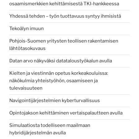
osaamismerkkien kehittämisestä TKI-hankkeessa
Yhdessä tehden – työn tuottavuus syntyy ihmisistä
Tekoälyn imuun
Pohjois-Suomen yritysten teollisen rakentamisen
lähtötasokuvaus
Datan arvo näkyväksi datataloustyökalun avulla
Kielten ja viestinnän opetus korkeakouluissa:
näkökulmia yhteistyöhön, osaamiseen ja
tulevaisuuteen
Navigointijärjestelmien kyberturvallisuus
Opintojakson kehittäminen vertaispalautteen avulla
Simulaatiosta todelliseen maailmaan
hybridijärjestelmän avulla