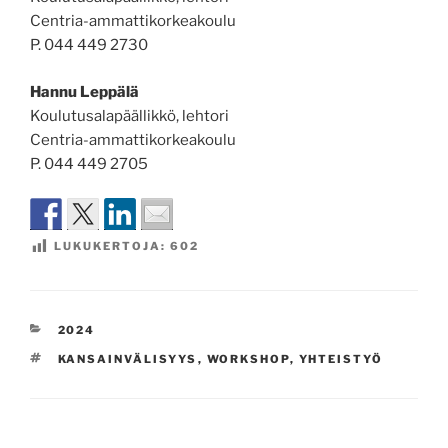
Centria-ammattikorkeakoulu
P. 044 449 2730
Hannu Leppälä
Koulutusalapäällikkö, lehtori
Centria-ammattikorkeakoulu
P. 044 449 2705
LUKUKERTOJA:
602
KATEGORIAT
2024
AVAINSANAT
KANSAINVÄLISYYS
,
WORKSHOP
,
YHTEISTYÖ