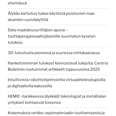
etsimässä
Älykäs kartoitus tukee käytöstä poistuvien maa-
alueiden uusiokäyttöä
Data maatalousyrittäjien apuna –
tuottajaorganisaatiojäsenille suunnatun kyselyn
tuloksia
3D-tulostusta pienessä ja suuressa mittakaavassa
Hanketoiminnan tulokset kiinnostavat lukijoita: Centria
Bulletinin luetuimmat artikkelit loppuvuonna 2025
Intuitiivista robottiohjelmointia virtuaaliteknologioilla
ja digitaalisilla kaksosilla
HEMIC-hankkeessa älykkäät teknologiat ja metallialan
yritykset kohtasivat toisensa
Kokemuksia verkko-oppimateriaalin tuottamisesta ja