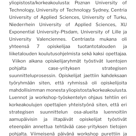
yliopistosta/korkeakoulusta: Poznan University of
Technology, University of Technology Sydney, Centria
University of Applied Sciences, University of Turku,
Niederrhein University of Applied Sciences, XU
Exponential University-Ptsdam, University of Lille ja
University Valenciennes. Centriasta mukana oli
yhteensä 7 opiskelijaa tuotantotalouden ja
liiketalouden koulutusohjelmista sekä kaksi opettajaa.
Viikon aikana opiskelijaryhmät työstivät luentojen
pohjalta case-yrityksen strategisen
suunnitteluprosessin. Opiskelijat jaettiin kahdeksaan
työryhmään siten, että ryhmissä oli opiskelijoita
mahdollisimman monesta yliopistosta/korkeakoulusta.
Luennot ja workshop-työskentelyn ohjaus tehtiin eri
korkeakoulujen opettajien yhteistyönä siten, että eri
strategisen suunnittelun osa-alueita luennoitiin
aamupäivisin ja iltapäivät opiskelijat työstivät
eteenpäin annettua tehtävää case-yrityksen tietojen
pohjalta. Viimeisenä päivänä workshop purettiin ja