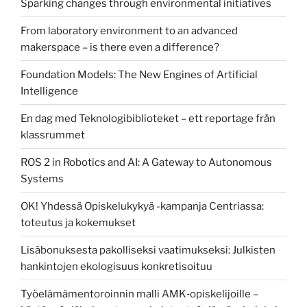
Sparking changes through environmental initiatives
From laboratory environment to an advanced
makerspace – is there even a difference?
Foundation Models: The New Engines of Artificial
Intelligence
En dag med Teknologibiblioteket – ett reportage från
klassrummet
ROS 2 in Robotics and AI: A Gateway to Autonomous
Systems
OK! Yhdessä Opiskelukykyä -kampanja Centriassa:
toteutus ja kokemukset
Lisäbonuksesta pakolliseksi vaatimukseksi: Julkisten
hankintojen ekologisuus konkretisoituu
Työelämämentoroinnin malli AMK‑opiskelijoille –