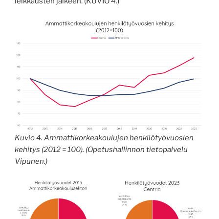
leikkausten jälkeen. (KUVIO 4.)
Kuvio 4. Ammattikorkeakoulujen henkilötyövuosien
kehitys (2012 = 100). (Opetushallinnon tietopalvelu
Vipunen.)