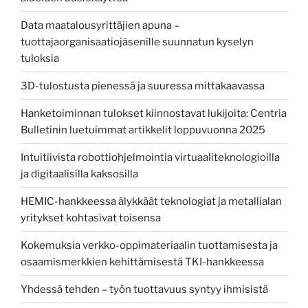
Data maatalousyrittäjien apuna –
tuottajaorganisaatiojäsenille suunnatun kyselyn
tuloksia
3D-tulostusta pienessä ja suuressa mittakaavassa
Hanketoiminnan tulokset kiinnostavat lukijoita: Centria
Bulletinin luetuimmat artikkelit loppuvuonna 2025
Intuitiivista robottiohjelmointia virtuaaliteknologioilla
ja digitaalisilla kaksosilla
HEMIC-hankkeessa älykkäät teknologiat ja metallialan
yritykset kohtasivat toisensa
Kokemuksia verkko-oppimateriaalin tuottamisesta ja
osaamismerkkien kehittämisestä TKI-hankkeessa
Yhdessä tehden – työn tuottavuus syntyy ihmisistä