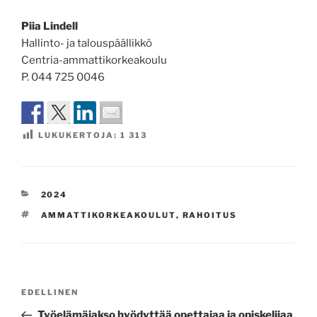
Piia Lindell
Hallinto- ja talouspäällikkö
Centria-ammattikorkeakoulu
P. 044 725 0046
LUKUKERTOJA:
1 313
KATEGORIAT
2024
AVAINSANAT
AMMATTIKORKEAKOULUT
,
RAHOITUS
Artikkelien
Edellinen
EDELLINEN
selaus
artikkeli
Työelämäjakso hyödyttää opettajaa ja opiskelijaa