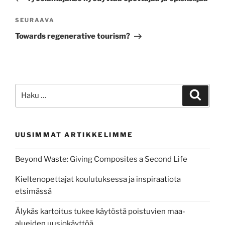
Seuraava
SEURAAVA
artikkeli
Towards regenerative tourism?
Etsi:
Haku
UUSIMMAT ARTIKKELIMME
Beyond Waste: Giving Composites a Second Life
Kieltenopettajat koulutuksessa ja inspiraatiota
etsimässä
Älykäs kartoitus tukee käytöstä poistuvien maa-
alueiden uusiokäyttöä