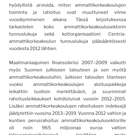
hyödyllistä arvioida, miten ammattikorkeakoulujen
toiminta ja rahoitus ovat muuttuneet viime
vuosikymmenen aikana. Tässä kirjoituksessa
tarkastelen koko ammattikorkeakoulusektorin
tunnuslukuja sekä kotiorganisaationi Centria-
ammattikorkeakoulun tunnuslukuja pääsääntöisesti
vuodesta 2012 lähtien.
Maailmanlaajuinen finanssikriisi 2007–2009 vaikutti
myös Suomen julkiseen talouteen ja sen myötä
ammattikorkeakouluihin. Julkisen talouden tilanteen
vuoksi ammattikorkeakoulujen aloituspaikkoja
leikattiin tuolloin merkittävästi, ja suurimmat
rahoitusleikkaukset kohdistuivat vuosiin 2012–2015.
Lisäksi ammattikorkeakoulujen rahoituksen indeksejä
jäädytettiin vuosina 2013–2019. Vuonna 2012 valtion ja
kuntien perusrahoitus ammattikorkeakoulusektorille
oli noin 965 miljoonaa euroa valtion
talousarvioesityksessä (sisältäen myös