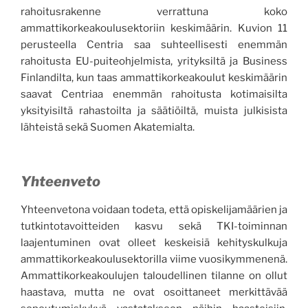
rahoitusrakenne verrattuna koko
ammattikorkeakoulusektoriin keskimäärin. Kuvion 11
perusteella Centria saa suhteellisesti enemmän
rahoitusta EU-puiteohjelmista, yrityksiltä ja Business
Finlandilta, kun taas ammattikorkeakoulut keskimäärin
saavat Centriaa enemmän rahoitusta kotimaisilta
yksityisiltä rahastoilta ja säätiöiltä, muista julkisista
lähteistä sekä Suomen Akatemialta.
Yhteenveto
Yhteenvetona voidaan todeta, että opiskelijamäärien ja
tutkintotavoitteiden kasvu sekä TKI-toiminnan
laajentuminen ovat olleet keskeisiä kehityskulkuja
ammattikorkeakoulusektorilla viime vuosikymmenenä.
Ammattikorkeakoulujen taloudellinen tilanne on ollut
haastava, mutta ne ovat osoittaneet merkittävää