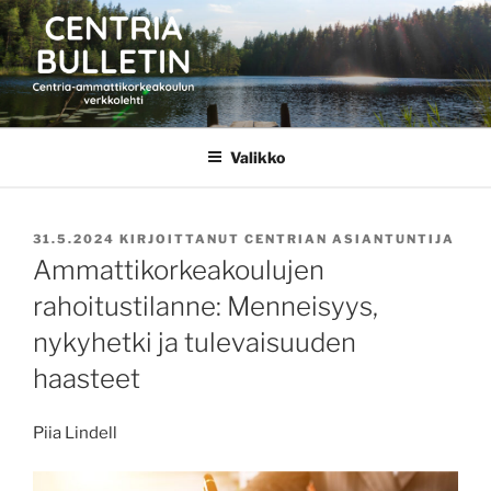
Siirry
sisältöön
CENTRIA BULLETIN
Valikko
JULKAISTU
31.5.2024
KIRJOITTANUT
CENTRIAN ASIANTUNTIJA
Ammattikorkeakoulujen
rahoitustilanne: Menneisyys,
nykyhetki ja tulevaisuuden
haasteet
Piia Lindell