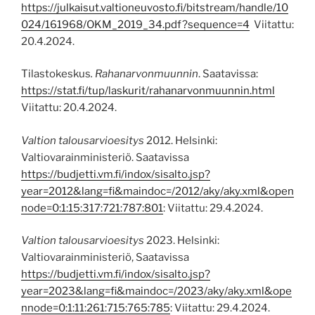
https://julkaisut.valtioneuvosto.fi/bitstream/handle/10
024/161968/OKM_2019_34.pdf?sequence=4
Viitattu:
20.4.2024.
Tilastokeskus
. Rahanarvonmuunnin
. Saatavissa:
https://stat.fi/tup/laskurit/rahanarvonmuunnin.html
Viitattu: 20.4.2024.
Valtion talousarvioesitys
2012. Helsinki:
Valtiovarainministeriö. Saatavissa
https://budjetti.vm.fi/indox/sisalto.jsp?
year=2012&lang=fi&maindoc=/2012/aky/aky.xml&open
node=0:1:15:317:721:787:801
: Viitattu: 29.4.2024.
Valtion talousarvioesitys
2023. Helsinki:
Valtiovarainministeriö, Saatavissa
https://budjetti.vm.fi/indox/sisalto.jsp?
year=2023&lang=fi&maindoc=/2023/aky/aky.xml&ope
nnode=0:1:11:261:715:765:785
: Viitattu: 29.4.2024.