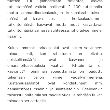
tuottaa 100 ylimääräistä tutkintoa, kasvaa
tutkintomäärä valtakunnallisesti 2 400 tutkinnolla,
mutta ammattikorkeakoulujen kokonaisrahoituksen
määrä ei kasva. Jos siis korkeakoulumme
tutkintomäärät kasvavat mutta muut kasvattavat
tutkintomääriä samassa suhteessa, rahoituksemme ei
lisäänny.
Kuinka ammattikorkeakoulut ovat sitten selvinneet
taloudellisesti, kun rahoitusta on leikattu,
opiskelijamäärät ovat kasvaneet ja
omarahoitusosuuksia vaativa TKI-toiminta on
kasvanut? Toiminnan sopeuttamista on jouduttu
tekemään paljon viime vuosikymmenenä.
Kustannussäästöt ovat kohdistuneet mm.
henkilöstöresursseihin ja kiinteistöihin. Edelleenkin
taloussuunnitelmia seuraaville vuosille tehdään tiukan
talouden periaatteella.