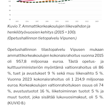
Kuvio 7. Ammattikorkeakoulujen liikevaihdon ja
henkilötyövuosien kehitys (2015 = 100).
(Opetushallinnon tietopalvelu Vipunen.)
Opetushallinnon tilastopalvelu Vipusen mukaan
ammattikorkeakoulujen kokonaisrahoitus vuonna 2015
oli 957,8 miljoonaa euroa. Tästä opetus- ja
kulttuuriministeriön myöntämä valtionrahoitus oli 86
%, tuet ja avustukset 9 % sekä muu liikevaihto 5 %.
Vuonna 2023 kokonaisrahoitus oli 1 214,9 miljoonaa
euroa. Korkeakoulujen valtionrahoituksen osuus oli 74
%, avustustuotot 16 %, liiketoiminnan tuotot 5 % ja
muut tuotot, joka sisältää lukuvuosimaksut, oli 5 %.
(KUVIO 8.)