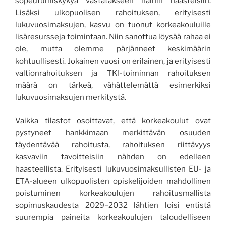
sopeutumiskykyä vastatakseen näihin haasteisiin.
Lisäksi ulkopuolisen rahoituksen, erityisesti
lukuvuosimaksujen, kasvu on tuonut korkeakouluille
lisäresursseja toimintaan. Niin sanottua löysää rahaa ei
ole, mutta olemme pärjänneet keskimäärin
kohtuullisesti. Jokainen vuosi on erilainen, ja erityisesti
valtionrahoituksen ja TKI-toiminnan rahoituksen
määrä on tärkeä, vähättelemättä esimerkiksi
lukuvuosimaksujen merkitystä.
Vaikka tilastot osoittavat, että korkeakoulut ovat
pystyneet hankkimaan merkittävän osuuden
täydentävää rahoitusta, rahoituksen riittävyys
kasvaviin tavoitteisiin nähden on edelleen
haasteellista. Erityisesti lukuvuosimaksullisten EU- ja
ETA-alueen ulkopuolisten opiskelijoiden mahdollinen
poistuminen korkeakoulujen rahoitusmallista
sopimuskaudesta 2029–2032 lähtien loisi entistä
suurempia paineita korkeakoulujen taloudelliseen