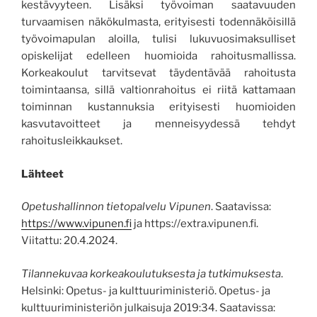
kestävyyteen. Lisäksi työvoiman saatavuuden
turvaamisen näkökulmasta, erityisesti todennäköisillä
työvoimapulan aloilla, tulisi lukuvuosimaksulliset
opiskelijat edelleen huomioida rahoitusmallissa.
Korkeakoulut tarvitsevat täydentävää rahoitusta
toimintaansa, sillä valtionrahoitus ei riitä kattamaan
toiminnan kustannuksia erityisesti huomioiden
kasvutavoitteet ja menneisyydessä tehdyt
rahoitusleikkaukset.
Lähteet
Opetushallinnon tietopalvelu Vipunen
. Saatavissa:
https://www.vipunen.fi
ja https://extra.vipunen.fi.
Viitattu: 20.4.2024.
Tilannekuvaa korkeakoulutuksesta ja tutkimuksest
a
.
Helsinki: Opetus- ja kulttuuriministeriö. Opetus- ja
kulttuuriministeriön julkaisuja 2019:34. Saatavissa: