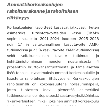
Ammattikorkeakoulujen
rahoitusrakenne ja rahoituksen
riittävyys
Korkeakoulujen tavoitteet kasvavat jatkuvasti, kuten
esimerkiksi tutkintotavoitteiden kasvu (OKM:n
sopimuskaudesta 2021–2024 kauteen 2025–2028
noin 17 % valtakunnallinen kasvutavoite AMK-
tutkinnoissa ja 23 % kasvutavoite YAMK-tutkinnoissa)
sekä valtakunnallinen tavoite tutkimus- ja
kehittämistoiminnan menojen nostamisesta 4
prosenttiin bruttokansantuotteesta, ja tämä asettaa
lisää tehokkuusvaatimuksia ammattikorkeakouluille ja
haasteita rahoituksen riittävyydelle. Korkeakoulujen
rahoitusmalli on kokonaisuutena nollasummapeliä,
joten tuotosten kasvu pienentää esimerkiksi
tutkinnosta tai opintopisteestä saatavaa yksikköhintaa.
Yksinkertaistaen, mikäli jokainen ammattikorkeakoulu