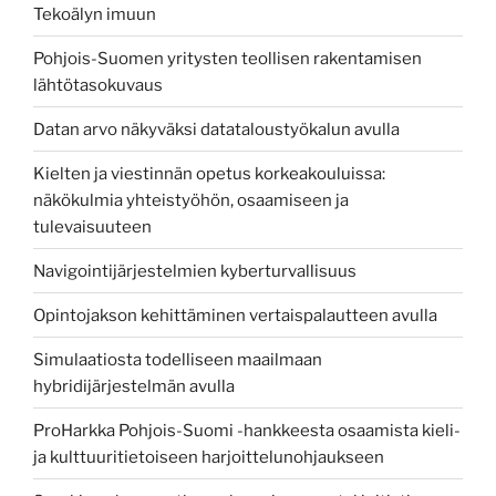
Tekoälyn imuun
Pohjois-Suomen yritysten teollisen rakentamisen
lähtötasokuvaus
Datan arvo näkyväksi datataloustyökalun avulla
Kielten ja viestinnän opetus korkeakouluissa:
näkökulmia yhteistyöhön, osaamiseen ja
tulevaisuuteen
Navigointijärjestelmien kyberturvallisuus
Opintojakson kehittäminen vertaispalautteen avulla
Simulaatiosta todelliseen maailmaan
hybridijärjestelmän avulla
ProHarkka Pohjois-Suomi -hankkeesta osaamista kieli-
ja kulttuuritietoiseen harjoittelunohjaukseen