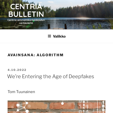
Siirry
sisältöön
CENTRIA BULLETIN
Valikko
AVAINSANA:
ALGORITHM
JULKAISTU
4.10.2022
We’re Entering the Age of Deepfakes
Tom Tuunainen