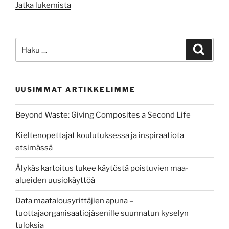
”We’re
Jatka lukemista
Entering
the
Age
Etsi:
Haku
of
Deepfakes”
UUSIMMAT ARTIKKELIMME
Beyond Waste: Giving Composites a Second Life
Kieltenopettajat koulutuksessa ja inspiraatiota
etsimässä
Älykäs kartoitus tukee käytöstä poistuvien maa-
alueiden uusiokäyttöä
Data maatalousyrittäjien apuna –
tuottajaorganisaatiojäsenille suunnatun kyselyn
tuloksia