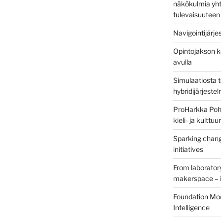
näkökulmia yht
tulevaisuuteen
Navigointijärje
Opintojakson k
avulla
Simulaatiosta 
hybridijärjeste
ProHarkka Poh
kieli- ja kulttu
Sparking chang
initiatives
From laborator
makerspace – i
Foundation Mod
Intelligence