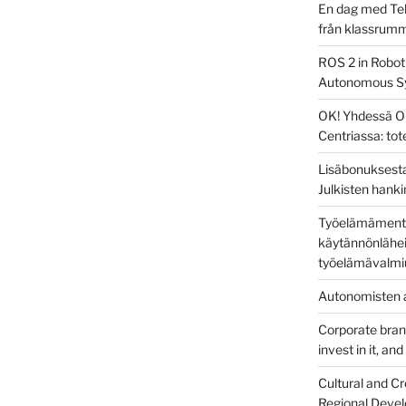
En dag med Tek
från klassrum
ROS 2 in Robot
Autonomous S
OK! Yhdessä O
Centriassa: to
Lisäbonuksesta
Julkisten hanki
Työelämämentor
käytännönlähei
työelämävalmi
Autonomisten a
Corporate brandi
invest in it, an
Cultural and Cr
Regional Devel