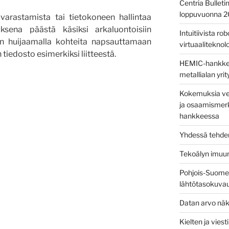
Centria Bulleti
loppuvuonna 
 varastamista tai tietokoneen hallintaa
tuksena päästä käsiksi arkaluontoisiin
Intuitiivista ro
in huijaamalla kohteita napsauttamaan
virtuaaliteknolog
n tiedosto esimerkiksi liitteestä.
HEMIC-hankkees
metallialan yri
elu
Kokemuksia ver
ja osaamismerk
hankkeessa
Yhdessä tehden
Tekoälyn imuu
Pohjois-Suomen
lähtötasokuva
Datan arvo näk
Kielten ja vies