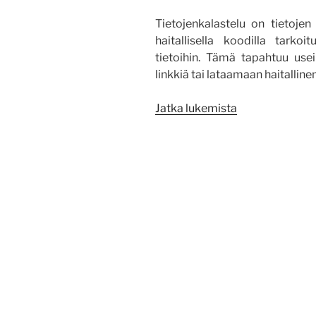
Tietojenkalastelu on tietojen
haitallisella koodilla tarkoi
tietoihin. Tämä tapahtuu use
linkkiä tai lataamaan haitalline
”Tietojenkalast
Jatka lukemista
sähköpostilla”