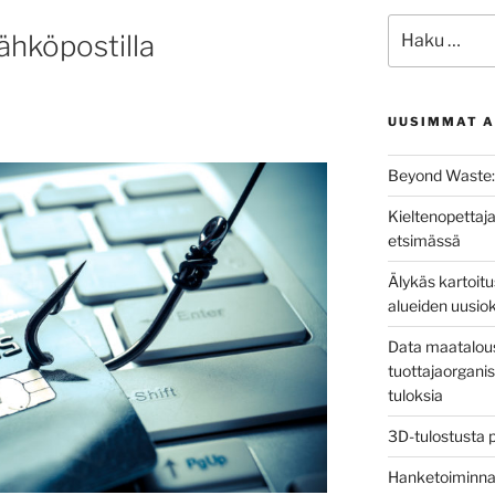
Etsi:
ähköpostilla
UUSIMMAT A
Beyond Waste: 
Kieltenopettaja
etsimässä
Älykäs kartoit
alueiden uusio
Data maatalous
tuottajaorganis
tuloksia
3D-tulostusta 
Hanketoiminnan 