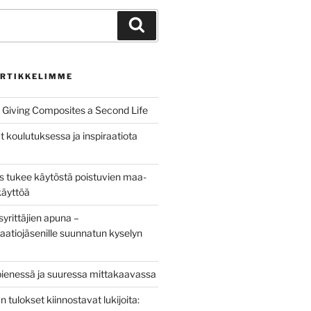
Haku
RTIKKELIMME
Giving Composites a Second Life
t koulutuksessa ja inspiraatiota
us tukee käytöstä poistuvien maa-
käyttöä
yrittäjien apuna –
aatiojäsenille suunnatun kyselyn
pienessä ja suuressa mittakaavassa
tulokset kiinnostavat lukijoita: