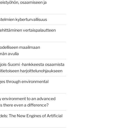
eistyöhön, osaamiseen ja
stelmien kyberturvallisuus
ehittäminen vertaispalautteen
todelliseen maailmaan
lmän avulla
jois-Suomi -hankkeesta osaamista
uritietoiseen harjoittelunohjaukseen
es through environmental
y environment to an advanced
s there even a difference?
els: The New Engines of Artificial