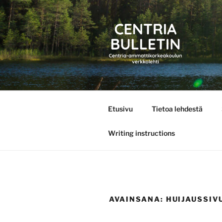
Siirry
sisältöön
CENTRIA 
Etusivu
Tietoa lehdestä
Writing instructions
AVAINSANA:
HUIJAUSSIV