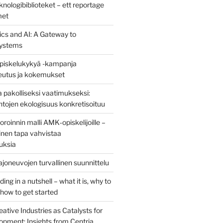
nologibiblioteket – ett reportage
met
ics and AI: A Gateway to
ystems
piskelukykyä -kampanja
teutus ja kokemukset
 pakolliseksi vaatimukseksi:
ntojen ekologisuus konkretisoituu
oinnin malli AMK‑opiskelijoille –
nen tapa vahvistaa
uksia
joneuvojen turvallinen suunnittelu
ng in a nutshell – what it is, why to
d how to get started
eative Industries as Catalysts for
opment: Insights from Centria