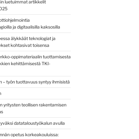
nin luetuimmat artikkelit
2025
bottiohjelmointia
ioilla ja digitaalisilla kaksosilla
sa älykkäät teknologiat ja
tykset kohtasivat toisensa
kko-oppimateriaalin tuottamisesta
kien kehittämisestä TKI-
 – työn tuottavuus syntyy ihmisistä
n
 yritysten teollisen rakentamisen
us
yväksi datataloustyökalun avulla
tinnän opetus korkeakouluissa: