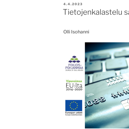
JULKAISTU
4.4.2023
Tietojenkalastelu s
Olli Isohanni